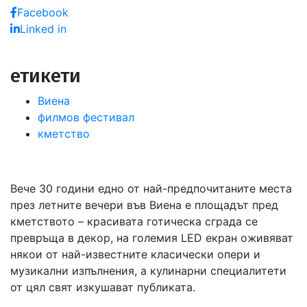
Facebook
Linked in
етикети
Виена
филмов фестивал
кметство
Вече 30 години едно от най-предпочитаните места
през летните вечери във Виена е площадът пред
кметството – красивата готическа сграда се
превръща в декор, на големия LED екран оживяват
някои от най-известните класически опери и
музикални изпълнения, а кулинарни специалитети
от цял свят изкушават публиката.