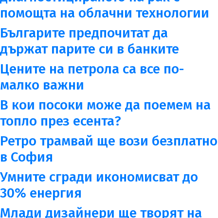
помощта на облачни технологии
Българите предпочитат да
държат парите си в банките
Цените на петрола са все по-
малко важни
В кои посоки може да поемем на
топло през есента?
Ретро трамвай ще вози безплатно
в София
Умните сгради икономисват до
30% енергия
Млади дизайнери ще творят на