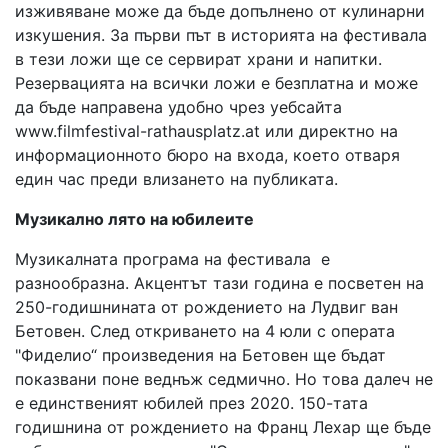
изживяване може да бъде допълнено от кулинарни
изкушения. За първи път в историята на фестивала
в тези ложи ще се сервират храни и напитки.
Резервацията на всички ложи е безплатна и може
да бъде направена удобно чрез уебсайта
www.filmfestival-rathausplatz.at или директно на
информационното бюро на входа, което отваря
един час преди влизането на публиката.
Музикално лято на юбилеите
Музикалната програма на фестивала е
разнообразна. Акцентът тази година е посветен на
250-годишнината от рождението на Лудвиг ван
Бетовен. След откриването на 4 юли с операта
"Фиделио“ произведения на Бетовен ще бъдат
показвани поне веднъж седмично. Но това далеч не
е единственият юбилей през 2020. 150-тата
годишнина от рождението на Франц Лехар ще бъде