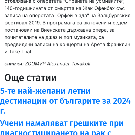
отбелязана с оперетата "Страната на усмивките",
140-годишнината от смъртта на Жак Офенбах със
записа на оперетата "Орфей в ада" на Залцбургския
фестивал 2019. В програмата са включени и седем
постановки на Виенската държавна опера, за
почитателите на джаз и поп музиката, са
предвидени записи на концерти на Арета Франклин
и Take That.
снимки: ZOOMVP Alexander Tavakoli
Още статии
5-те най-желани летни
дестинации от българите за 2024
г.
Учени намаляват грешките при
диагностицирането на рак с