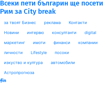
Всеки пети българин ще посети
Рим за City break
за твоят Бизнес
реклама
Контакти
footer_statii
Новини
интервю
консултанти
digital
маркетинг
имоти
финанси
компании
личности
Lifestyle
посоки
изкуство и култура
автомобили
Астропрогноза