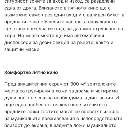
сигурност зоните за вход и изход са разделени
една от друга. Влизането в лятното кино ще е
възможно само през един вход и с валиден билет в
предварително обявените часове, а напускането
ще става през два изхода, за да няма струпване на
хора. На много места ще има автоматични
диспенсери за дезинфекция на ръцете, както и
защитни маски.
Комфортно лятно кино
Пред внушителния екран от 300 м² зрителските
места са групирани в ложи за двама и четирима
души, като се спазва необходимата дистанция. И
още една особеност очаква посетителите: в
предните ложи гостите могат се посветят изцяло
на музикалните преживявания в непосредствената
близост до екрана, в задните ложи музикалното