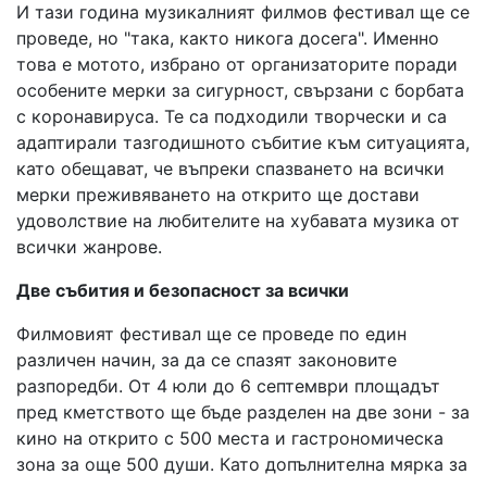
И тази година музикалният филмов фестивал ще се
проведе, но "така, както никога досега". Именно
това е мотото, избрано от организаторите поради
особените мерки за сигурност, свързани с борбата
с коронавируса. Те са подходили творчески и са
адаптирали тазгодишното събитие към ситуацията,
като обещават, че въпреки спазването на всички
мерки преживяването на открито ще достави
удоволствие на любителите на хубавата музика от
всички жанрове.
Две събития и безопасност за всички
Филмовият фестивал ще се проведе по един
различен начин, за да се спазят законовите
разпоредби. От 4 юли до 6 септември площадът
пред кметството ще бъде разделен на две зони - за
кино на открито с 500 места и гастрономическа
зона за още 500 души. Като допълнителна мярка за