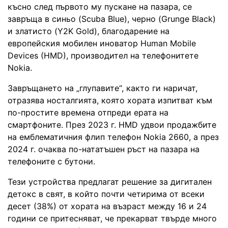
късно след първото му пускане на пазара, се
завръща в синьо (Scuba Blue), черно (Grunge Black)
и златисто (Y2K Gold), благодарение на
европейския мобилен иноватор Human Mobile
Devices (HMD), производител на телефонитете
Nokia.
Завръщането на „глупавите“, както ги наричат,
отразява носталгията, която хората изпитват към
по-простите времена отпреди ерата на
смартфоните. През 2023 г. HMD удвои продажбите
на емблематичния флип телефон Nokia 2660, а през
2024 г. очаква по-нататъшен ръст на пазара на
телефоните с бутони.
Тези устройства предлагат решение за дигитален
детокс в свят, в който почти четирима от всеки
десет (38%) от хората на възраст между 16 и 24
години се притесняват, че прекарват твърде много