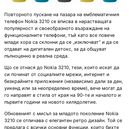
Повторното пускане на пазара на емблематичния
телефон Nokia 3210 се вписва в нарастващата
популярност и своеобразното възраждане на
функционалните телефони, тъй като все повече
млади хора са склонни да се „изключват“ и да се
отдават на дигитален детокс, за да общуват
пълноценно в реална среда.
Що се отнася до Nokia 3210, тези, които искат да
си починат от социалните мрежи, интернет и
безкрайните приложения (независимо дали за ден,
уикенд или за неопределено време), вече могат да
го направят в стила от края на 90-те и началото и
първите години на новото хилядолетие.
Обновеният с мисъл за младото поколение Nokia
3210 се отличава с елегантен ретро дизайн. Той се
предлага с всички основни функции, които бихте