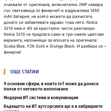
очаквали от оригинала, включително 2МР камера
със светкавица (и фенерче!) и издръжлива 1450
mAh батерия, на която можете да разчитате,
докато се забавлявате здраво това лято. Nokia
3210 има и 4G за кристално чисти разговори.
Nokia 3210 се предлага само в три смели цветови
варианта, напомнящи за епохата на оригинала:
Scuba Blue, Y2K Gold и Grunge Black. И разбира се –
фенерче!
ОЩЕ СТАТИИ
9 основни сфери, в които IoT може да донесе
ползи от неговото използване
Модерни ИТ системи и комуникации
Бъдещето на ИТ аутсорсинга ще е в хибридните