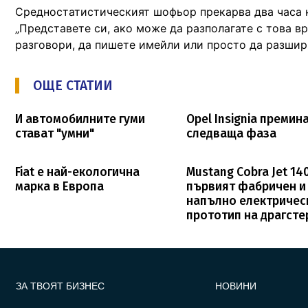
Средностатистическият шофьор прекарва два часа на
„Представете си, ако може да разполагате с това в
разговори, да пишете имейли или просто да разшири
ОЩЕ СТАТИИ
И автомобилните гуми
Opel Insignia премин
стават "умни"
следваща фаза
Fiat e най-екологична
Mustang Cobra Jet 14
марка в Европа
първият фабричен и
напълно електричес
прототип на драгсте
FOOTER_STATII
ЗА ТВОЯТ БИЗНЕС
НОВИНИ