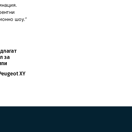
инация.
рентни
ионно шоу.“
едлагат
л за
ипи
Peugeot XY