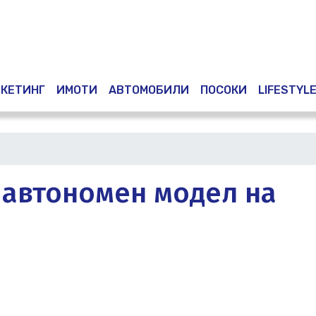
Премини
към
основното
съдържание
КЕТИНГ
ИМОТИ
АВТОМОБИЛИ
ПОСОКИ
LIFESTYL
 автономен модел на