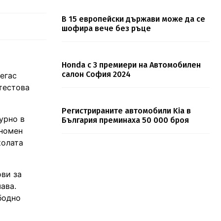
В 15 европейски държави може да се
шофира вече без ръце
Honda с 3 премиери на Автомобилен
салон София 2024
егас
 тестова
Регистрираните автомобили Kia в
урно в
България преминаха 50 000 броя
ономен
колата
ви за
ава.
бодно