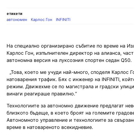
етикети
автономен
Карлос Гон
INFINITI
На специално организирано събитие по време на Из
Карлос Гон, изпълнителен директор на алианса, част
автономна версия на луксозния спортен седан Q50.
„Това, което ме учуди най-много, споделя Карлос Го
натоварения трафик. Бях с инженер на INFINITI, кой
режим. Движехме се по магистрала и градски улици,
винаги реагираше правилно.“
Технологиите за автономно движение предлагат нев
близкото бъдеще, в което броят на големите градов
Автономното управление и технологиите за свързан
време в натовареното всекидневие.