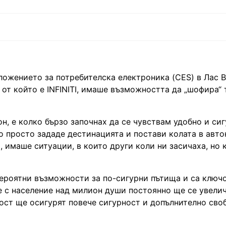
ложението за потребителска електроника (CES) в Лас В
 от който е INFINITI, имаше възможността да „шофира“
н, е колко бързо започнах да се чувствам удобно и сиг
то просто зададе дестинацията и постави колата в авт
 имаше ситуации, в които други коли ни засичаха, но 
ероятни възможности за по-сигурни пътища и са ключо
е с население над милион души постоянно ще се увелич
ост ще осигурят повече сигурност и допълнително сво