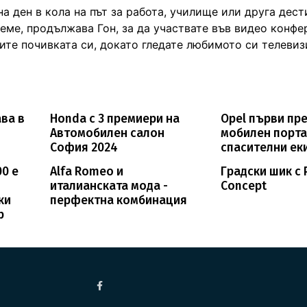
 ден в кола на път за работа, училище или друга дест
реме, продължава Гон, за да участвате във видео конфе
те почивката си, докато гледате любимото си телевиз
ава в
Honda с 3 премиери на
Opel първи пр
Автомобилен салон
мобилен порта
София 2024
спасителни ек
00 е
Alfa Romeo и
Градски шик с 
италианската мода -
Concept
ки
перфектна комбинация
р