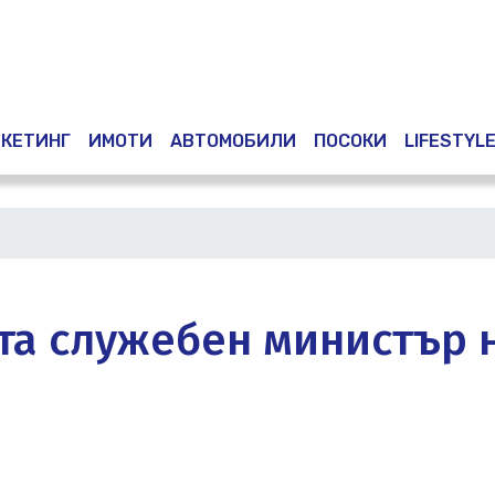
Премини
към
основното
съдържание
КЕТИНГ
ИМОТИ
АВТОМОБИЛИ
ПОСОКИ
LIFESTYL
та служебен министър 