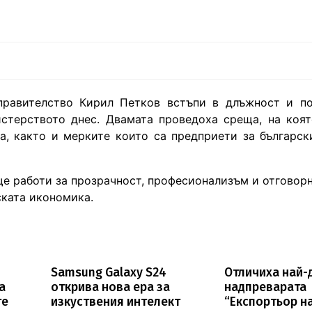
правителство Кирил Петков встъпи в длъжност и по
стерството днес. Двамата проведоха среща, на коя
а, както и мерките които са предприети за българск
е работи за прозрачност, професионализъм и отговор
ската икономика.
Samsung Galaxy S24
Отличиха най-
а
открива нова ера за
надпреварата
те
изкуствения интелект
“Експортьор н