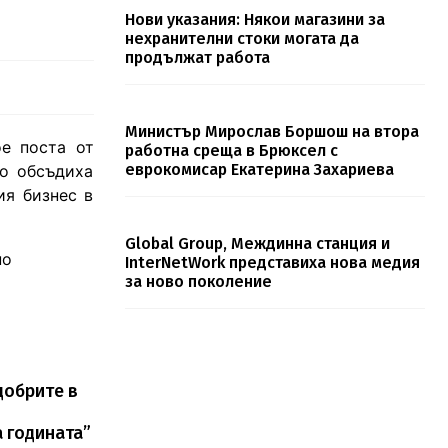
Нови указания: Някои магазини за
нехранителни стоки могата да
продължат работа
Министър Мирослав Боршош на втора
е поста от
работна среща в Брюксел с
еврокомисар Екатерина Захариева
то обсъдиха
ия бизнес в
Global Group, Междинна станция и
но
InterNetWork представиха нова медия
за ново поколение
добрите в
а годината”