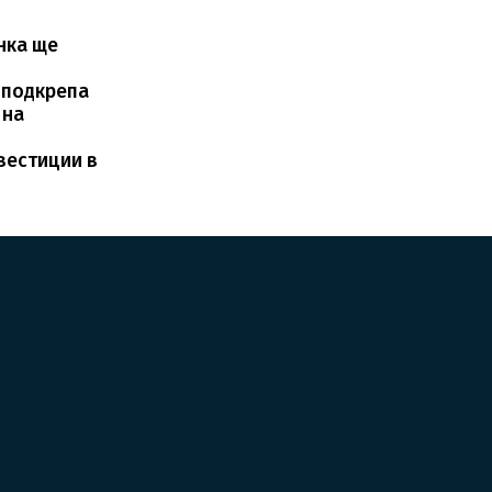
нка ще
 подкрепа
 на
вестиции в