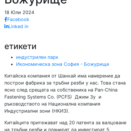
18 Юли 2024
Facebook
Linked in
етикети
индустрилен парк
Икономическа зона София - Божурище
Китайска компания от Шанхай има намерение да
построи фабрика за тръбни резби у нас. Това стана
ясно след срещата на собственика на Pan-China
Fastening Systems Co. (PCFS) Джим Зу и
ръководството на Национална компания
Индустриални зони (НКИЗ).
Китайците притежават над 20 патента за валцоване
на тръбни резби и планират да инвестират 5