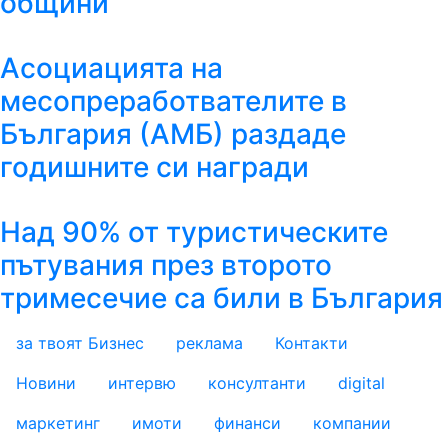
общини
Асоциацията на
месопреработвателите в
България (АМБ) раздаде
годишните си награди
Над 90% от туристическите
пътувания през второто
тримесечие са били в България
за твоят Бизнес
реклама
Контакти
footer_statii
Новини
интервю
консултанти
digital
маркетинг
имоти
финанси
компании