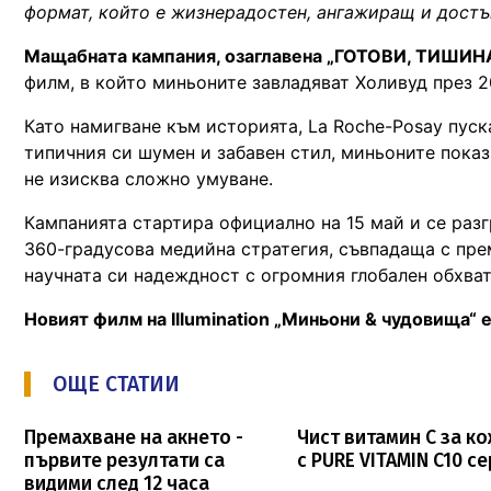
формат, който е жизнерадостен, ангажиращ и достъ
Мащабната кампания, озаглавена „ГОТОВИ, ТИШИНА 
филм, в който миньоните завладяват Холивуд през 2
Като намигване към историята, La Roche-Posay пуск
типичния си шумен и забавен стил, миньоните показ
не изисква сложно умуване.
Кампанията стартира официално на 15 май и се ра
360-градусова медийна стратегия, съвпадаща с пре
научната си надеждност с огромния глобален обхват
Новият филм на Illumination „Миньони & чудовища“ 
ОЩЕ СТАТИИ
Премахване на акнето -
Чист витамин С за к
първите резултати са
с PURE VITAMIN C10 с
видими след 12 часа