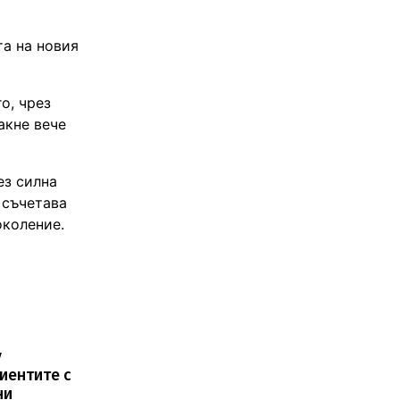
та на новия
о, чрез
акне вече
ез силна
 съчетава
околение.
y
иентите с
ни