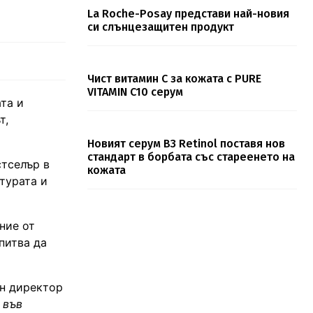
La Roche-Posay представи най-новия
си слънцезащитен продукт
Чист витамин С за кожата с PURE
VITAMIN C10 серум
та и
т,
Новият серум B3 Retinol поставя нов
стандарт в борбата със стареенето на
тселър в
кожата
лтурата и
ние от
питва да
ен директор
 във