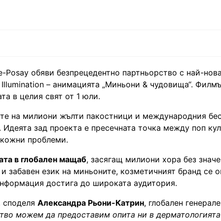
-Posay обяви безпрецедентно партньорство с най-нова
Illumination – анимацията „Миньони & чудовища“. Филмъ
ата в целия свят от 1 юли.
те на милиони жълти пакостници и международния бес
y. Идеята зад проекта е пресечната точка между поп ку
 кожни проблеми.
ата в глобален мащаб
, засягащ милиони хора без значе
 и забавен език на миньоните, козметичният бранд се о
информация достига до широката аудитория.
, споделя
Александра Рьони-Катрин
, глобален генерал
ство можем да предоставим опита ни в дерматологията