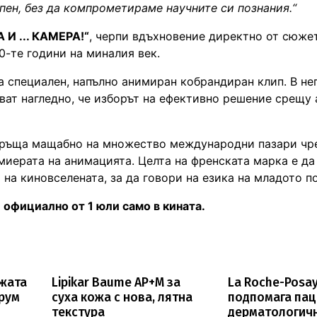
пен, без да компрометираме научните си познания.“
И ... КАМЕРА!“
, черпи вдъхновение директно от сюже
0-те години на миналия век.
а специален, напълно анимиран кобрандиран клип. В нег
ват нагледно, че изборът на ефективно решение срещу 
згръща мащабно на множество международни пазари чр
миерата на анимацията. Целта на френската марка е да
 на киновселената, за да говори на езика на младото п
е официално от 1 юли само в кината.
ожата
Lipikar Baume AP+M за
La Roche-Posa
ерум
суха кожа с нова, лятна
подпомага пац
текстура
дерматологич