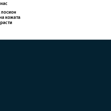
 нас
 лосион
 на кожата
зрасти