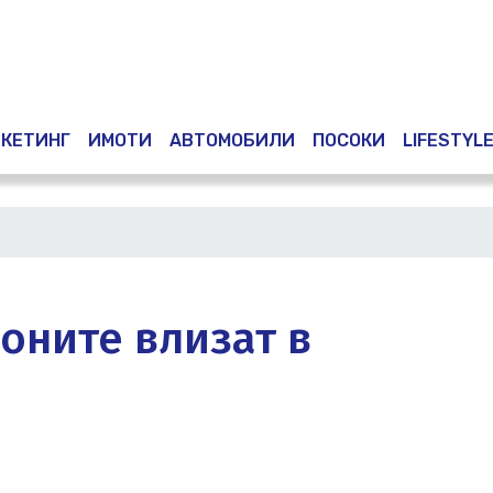
Премини
към
основното
съдържание
КЕТИНГ
ИМОТИ
АВТОМОБИЛИ
ПОСОКИ
LIFESTYL
оните влизат в