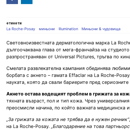
in
етикети
La Roche-Posay
миньони
Illumination
Миньони & чудовища
Световноизвестната дерматологична марка La Roche
дългоочаквана глава от мега-франчайза на студиото 
разпространяван от Universal Pictures, тръгва по кин
Смелата развлекателна кампания обединява любими
борбата с акнето – гамата Effaclar на La Roche-Posa
науката, която да свали бариерите пред сериозните
Акнето остава водещият проблем в грижата за кож
тяхната възраст, пол и тип кожа. Чрез универсалния
преосмисли начина, по който важната медицинска 
„За грижата за кожата не трябва да е нужен речник“
на La Roche-Posay.
„Благодарение на това партньор