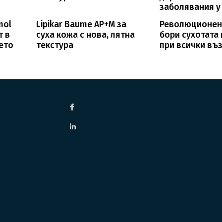
заболявания у
nol
Lipikar Baume AP+M за
Революционен
т в
суха кожа с нова, лятна
бори сухотата
ето
текстура
при всички въ