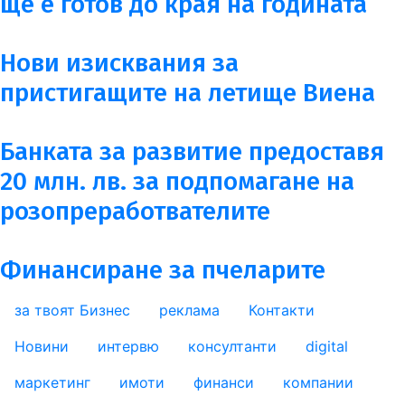
ще е готов до края на годината
Нови изисквания за
пристигащите на летище Виена
Банката за развитие предоставя
20 млн. лв. за подпомагане на
розопреработвателите
Финансиране за пчеларите
за твоят Бизнес
реклама
Контакти
footer_statii
Новини
интервю
консултанти
digital
маркетинг
имоти
финанси
компании