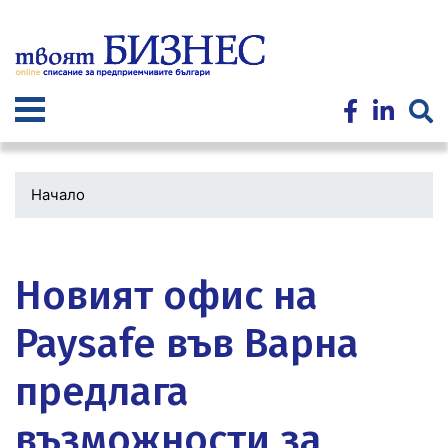
Премини
към
основното
съдържание
Начало
Водеща
снимка
Новият офис на
Paysafe във Варна
предлага
възможности за