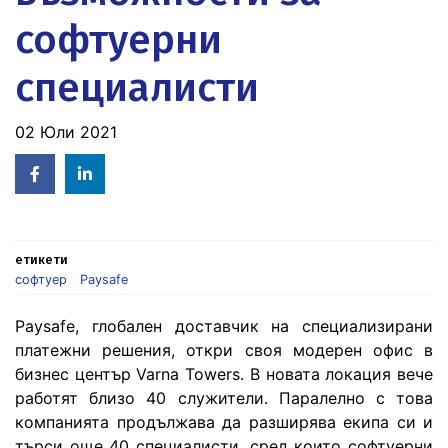
софтуерни
специалисти
02 Юли 2021
Facebook
Linked
in
етикети
софтуер
Paysafe
Paysafe, глобален доставчик на специализирани
платежни решения, откри своя модерен офис в
бизнес център Varna Towers. В новата локация вече
работят близо 40 служители. Паралелно с това
компанията продължава да разширява екипа си и
търси още 40 специалисти, сред които софтуерни