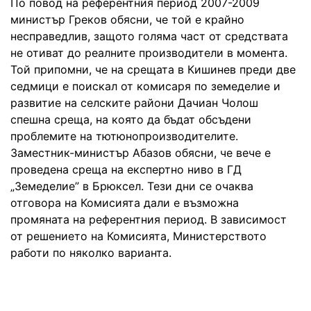
По повод на референтния период 2007-2009
министър Греков обясни, че той е крайно
несправедлив, защото голяма част от средствата
не отиват до реалните производители в момента.
Той припомни, че на срещата в Кишинев преди две
седмици е поискал от комисаря по земеделие и
развитие на селските райони Дачиан Чолош
спешна среща, на която да бъдат обсъдени
проблемите на тютюнопроизводителите.
Заместник-министър Абазов обясни, че вече е
проведена среща на експертно ниво в ГД
„Земеделие” в Брюксел. Тези дни се очаква
отговора на Комисията дали е възможна
промяната на референтния период. В зависимост
от решението на Комисията, Министерството
работи по няколко варианта.