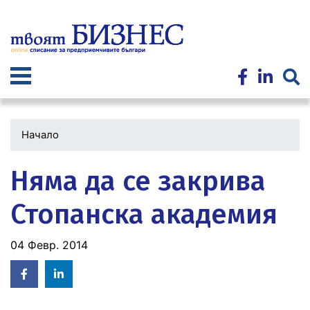
Премини
към
основното
съдържание
Начало
Няма да се закрива
Стопанска академия
04 Февр. 2014
Facebook
Linked
in