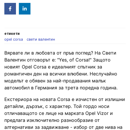
Facebook
Linked
in
етикети
opel corsa
свети валентин
Вярвате ли в любовта от пръв поглед? На Свети
Валентин отговорът е: "Yes, of Corsa!" Защото
новият Opel Corsa е идеалният спътник за
романтичен ден на всички влюбени. Неслучайно
моделът е обявен за най-продавания малък
автомобил в Германия за трета поредна година.
Екстериора на новата Corsa е изчистен от излишни
детайли, дързък, с характер. Той гордо носи
отличаващото се лице на марката Opel Vizor и
предлага изключително разнообразие от
алтернативи за задвижване - избор от две нива на