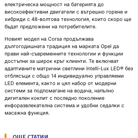
електрическа мощност на батерията до
високоефективни двигатели с вътрешно горене и
хибриди с 48-волтова технология, които скоро ще
бъдат предложени на потребителите.
Новият модел на Corsa продължава
дългогодишната традиция на марката Opel да
прави най-съвременните технологии и функции
достъпни за широк кръг клиенти. Те включват
адаптивните матрични светлини Intelli-Lux LED® без
отблясъци с общо 14 индивидуално управляеми
LED елемента, както и цял набор от модерни
системи за подпомагане на водача, напълно
дигитален кокпит с последно поколение
инфоразвлекателна система и удобни седалки с
масажна функция.
ОЩЕ СТАТИИ