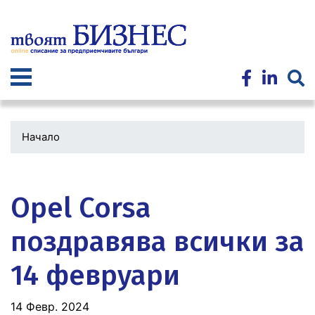
Премини
към
основното
съдържание
Начало
Водеща
снимка
Opel Corsa
поздравява всички за
14 февруари
14 Февр. 2024