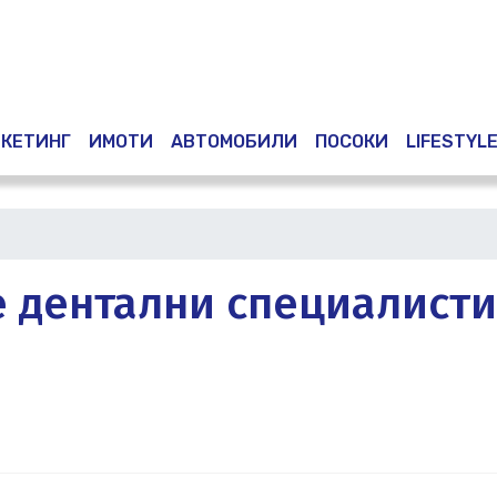
Премини
към
основното
съдържание
КЕТИНГ
ИМОТИ
АВТОМОБИЛИ
ПОСОКИ
LIFESTYL
е дентални специалисти