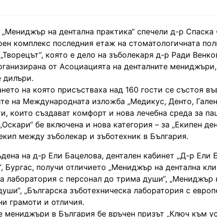
 „Мениджър на дентална практика“ спечели д-р Спаска
ерен комплекс последния етаж на стоматологичната пол
„Творецът“, която е дело на зъболекаря д-р Ради Венков
рганизирана от Асоциацията на денталните мениджъри, 
 дилъри.
ето на която присъстваха над 160 гости се състоя въ
е на Международната изложба „Медикус, Денто, Гален
и, които създават комфорт и нова лечебна среда за па
Оскари“ бе включена и нова категория – за „Екипен де
екип между зъболекар и зъботехник в България.
дена на д-р Ели Бацелова, дентален кабинет „Д-р Ели Б
, Бургас, получи отличието „Мениджър на дентална кли
а лаборатория с персонал до трима души“, „Мениджър 
души“, „Българска зъботехническа лаборатория с евро
ни грамоти и отличия.
е мениджъри в България бе връчен призът „Ключ към ус