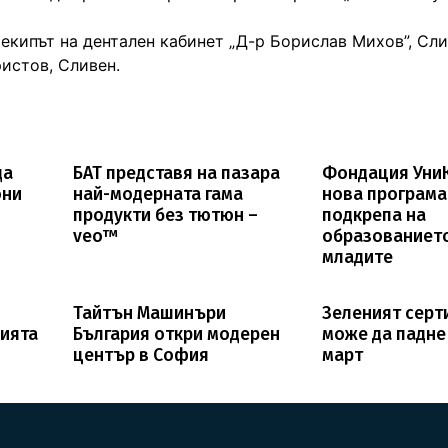
екипът на дентален кабинет „Д-р Борислав Михов”, Сли
истов, Сливен.
да
БАТ представя на пазара
Фондация УниК
они
най-модерната гама
нова програма
продукти без тютюн –
подкрепа на
veo™
образованиет
младите
Тайтън Машинъри
Зеленият сер
нията
България откри модерен
може да падне 
център в София
март