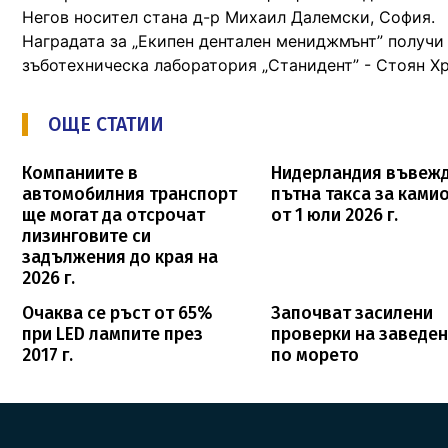
Негов носител стана д-р Михаил Далемски, София.
Наградата за „Екипен дентален мениджмънт” получи 
зъботехническа лаборатория „Станидент” - Стоян Хр
ОЩЕ СТАТИИ
Компаниите в
Нидерландия въвеж
автомобилния транспорт
пътна такса за ками
ще могат да отсрочат
от 1 юли 2026 г.
лизинговите си
задължения до края на
2026 г.
Очаква се ръст от 65%
Започват засилени
при LED лампите през
проверки на заведе
2017 г.
по морето
FOOTER_STATII