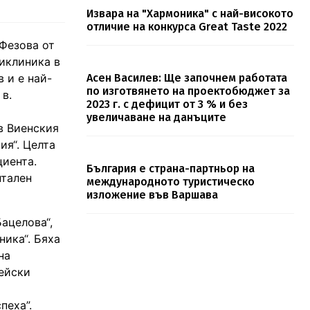
Извара на "Хармоника" с най-високото
отличие на конкурса Great Taste 2022
 Фезова от
иклиника в
 и е най-
Асен Василев: Ще започнем работата
по изготвянето на проектобюджет за
в.
2023 г. с дефицит от 3 % и без
увеличаване на данъците
в Виенския
ия“. Целта
циента.
България е страна-партньор на
нтален
международното туристическо
изложение във Варшава
ацелова“,
ника“. Бяха
на
пейски
пеха”.