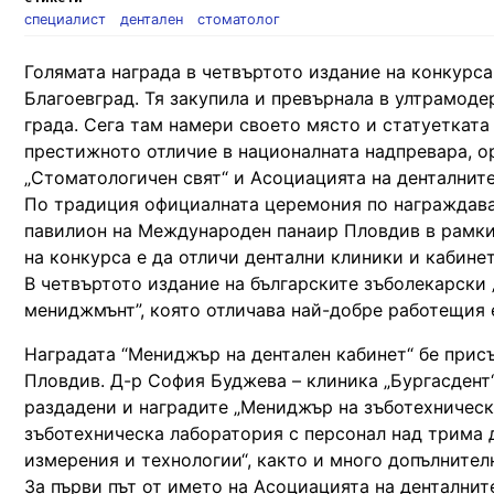
специалист
дентален
стоматолог
Голямата награда в четвъртото издание на конкурса
Благоевград. Тя закупила и превърнала в ултрамод
града. Сега там намери своето място и статуетката 
престижното отличие в националната надпревара, о
„Стоматологичен свят“ и Асоциацията на денталните
По традиция официалната церемония по награждаван
павилион на Международен панаир Пловдив в рамкит
на конкурса е да отличи дентални клиники и кабинет
В четвъртото издание на българските зъболекарски „
мениджмънт”, която отличава най-добре работещия 
Наградата “Мениджър на дентален кабинет“ бе присъ
Пловдив. Д-р София Буджева – клиника „Бургасдент“
раздадени и наградите „Мениджър на зъботехническ
зъботехническа лаборатория с персонал над трима 
измерения и технологии“, както и много допълнител
За първи път от името на Асоциацията на денталнит