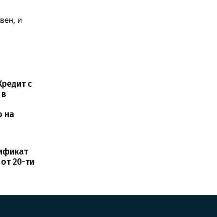
вен, и
редит с
 в
о на
тификат
от 20-ти