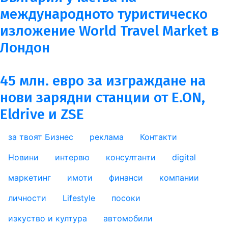
международното туристическо
изложение World Travel Market в
Лондон
45 млн. евро за изграждане на
нови зарядни станции от E.ON,
Eldrive и ZSE
за твоят Бизнес
реклама
Контакти
footer_statii
Новини
интервю
консултанти
digital
маркетинг
имоти
финанси
компании
личности
Lifestyle
посоки
изкуство и култура
автомобили