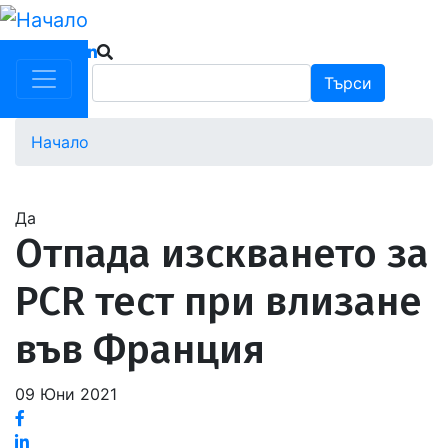
Премини
към
основното
Търси
Търси
съдържание
Начало
Водеща
снимка
Да
Отпада изскването за
PCR тест при влизане
във Франция
09 Юни 2021
Facebook
Linked