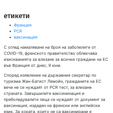
in
етикети
Франция
PCR
ваксинация
С оглед намаляване на броя на заболелите от
COVID-19, френското правителство облекчава
изискванията за влизане за всички граждани на ЕС
във Франция от днес, 9 юни.
Според изявление на държавния секретар по
туризма Жан-Батист Лемойн, гражданите на ЕС
вече не се нуждаят от PCR тест, за влизане
страната. Завършилите ваксининация и
преболедувалите лица се нуждаят от документ за
ваксинация, издаден на френски или английски
език. За хората, които не са ваксинирани е