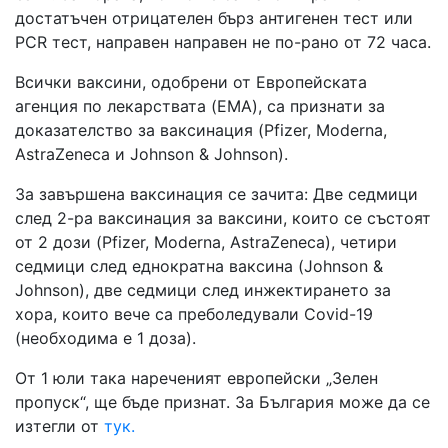
достатъчен отрицателен бърз антигенен тест или
PCR тест, направен направен не по-рано от 72 часа.
Всички ваксини, одобрени от Европейската
агенция по лекарствата (EMA), са признати за
доказателство за ваксинация (Pfizer, Moderna,
AstraZeneca и Johnson & Johnson).
За завършена ваксинация се зачита: Две седмици
след 2-ра ваксинация за ваксини, които се състоят
от 2 дози (Pfizer, Moderna, AstraZeneca), четири
седмици след еднократна ваксина (Johnson &
Johnson), две седмици след инжектирането за
хора, които вече са преболедували Covid-19
(необходима е 1 доза).
От 1 юли така нареченият европейски „Зелен
пропуск“, ще бъде признат. За България може да се
изтегли от
тук.