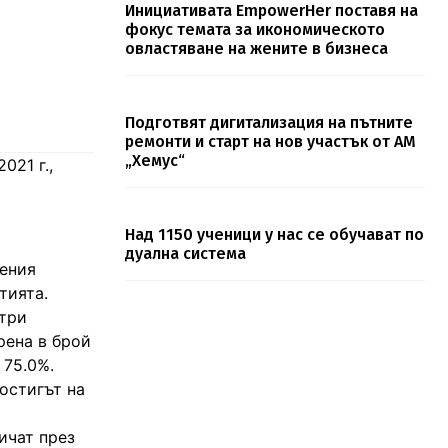
Инициативата EmpowerHer поставя на
фокус темата за икономическото
овластяване на жените в бизнеса
Подготвят дигитализация на пътните
ремонти и старт на нов участък от АМ
„Хемус“
021 г.,
Над 1150 ученици у нас се обучават по
дуална система
ления
тията.
 три
рена в брой
 75.0%.
остигът на
ичат през