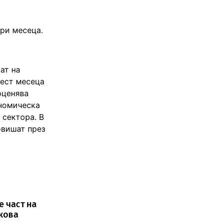
ри месеца.
ат на
шест месеца
оценява
ономическа
 сектора. В
овишат през
е част на
скова