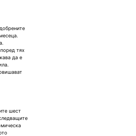
одобрените
месеца.
а.
според тях
жава да е
ила.
повишават
ите шест
 следващите
омическа
ото