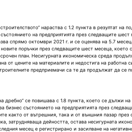
строителството“ нараства с 1.2 пункта в резултат на п
 състоянието на предприятията през следващите шест 
ва спрямо октомври 2021 г. и се оценява на 5.7 месец
новите поръчки през следващите шест месеца, което 
осрочен план. Несигурната икономическа среда продъл
на от цените на материалите и недостига на работна с
троителните предприемачи са те да продължат да се 
а дребно“ се повишава с 1.8 пункта, което се дължи на
 за бизнес състоянието на предприятията през следващ
те както от вътрешния, така и от външния пазар през
чка, затрудняваща дейността, остава несигурната икон
оследния месец е регистрирано и засилване на негативн