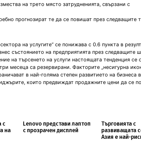
измества на трето място затрудненията, свързани с
ребно прогнозират те да се повишат през следващите т
сектора на услугите“ се понижава с 0.6 пункта в резулт
знес състоянието на предприятията през следващите 
шение на търсенето на услуги настоящата тенденция се 
 три месеца са резервирани. Факторите „несигурна ик
раничават в най-голяма степен развитието на бизнеса в
ениджърите, които предвиждат продажните цени да се п
 с
Lenovo представи лаптоп
Търговията с
а на
с прозрачен дисплей
развиващата с
Азия е най-ри