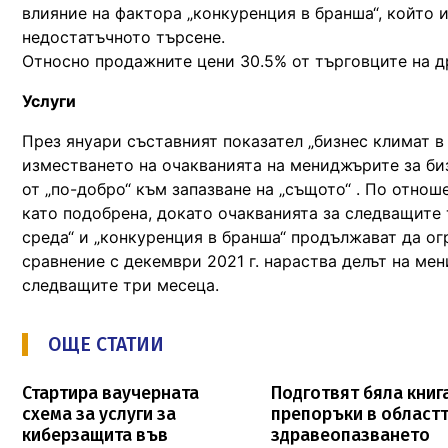
влияние на фактора „конкуренция в бранша“, който 
недостатъчното търсене.
Относно продажните цени 30.5% от търговците на д
Услуги
През януари съставният показател „бизнес климат в 
изместването на очакванията на мениджърите за би
от „по-добро“ към запазване на „същото“ . По отно
като подобрена, докато очакванията за следващите
среда“ и „конкуренция в бранша“ продължават да ог
сравнение с декември 2021 г. нараства делът на м
следващите три месеца.
ОЩЕ СТАТИИ
Стартира ваучерната
Подготвят бяла книга
схема за услуги за
препоръки в областт
киберзащита във
здравеопазването