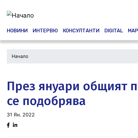
Премини
към
основното
съдържание
Main navigation
НОВИНИ
ИНТЕРВЮ
КОНСУЛТАНТИ
DIGITAL
МАР
Начало
Водеща
снимка
През януари общият п
се подобрява
31 Ян. 2022
Facebook
Linked
in