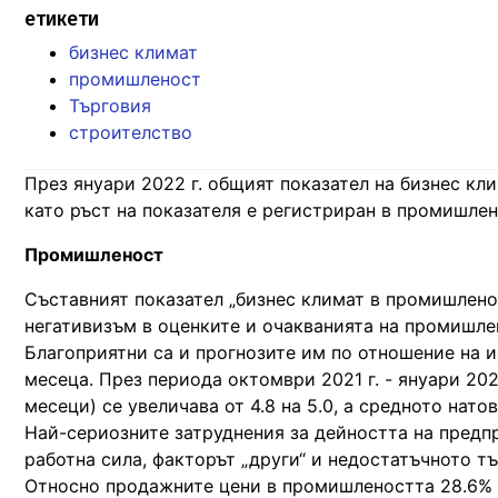
етикети
бизнес климат
промишленост
Търговия
строителство
През януари 2022 г. общият показател на бизнес клим
като ръст на показателя е регистриран в промишлен
Промишленост
Съставният показател „бизнес климат в промишленос
негативизъм в оценките и очакванията на промишле
Благоприятни са и прогнозите им по отношение на 
месеца. През периода октомври 2021 г. - януари 20
месеци) се увеличава от 4.8 на 5.0, а средното нат
Най-сериозните затруднения за дейността на предп
работна сила, факторът „други“ и недостатъчното тъ
Относно продажните цени в промишлеността 28.6% о