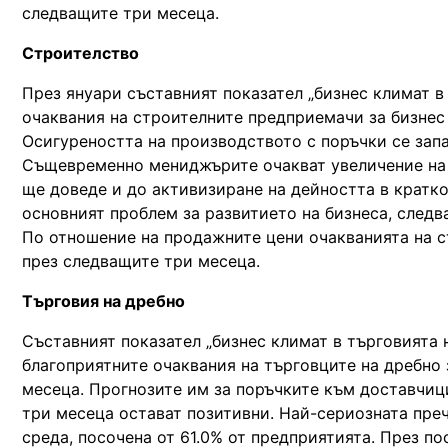
следващите три месеца.
Строителство
През януари съставният показател „бизнес климат в 
очаквания на строителните предприемачи за бизнес
Осигуреността на производството с поръчки се запаз
Същевременно мениджърите очакват увеличение на 
ще доведе и до активизиране на дейността в кратк
основният проблем за развитието на бизнеса, следва
По отношение на продажните цени очакванията на с
през следващите три месеца.
Търговия на дребно
Съставният показател „бизнес климат в търговията н
благоприятните очаквания на търговците на дребно
месеца. Прогнозите им за поръчките към доставчици
три месеца остават позитивни. Най-сериозната пре
среда, посочена от 61.0% от предприятията. През п