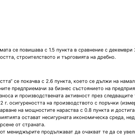
ата се повишава с 1.5 пункта в сравнение с декември 2
остта, строителството и търговията на дребно.
тта“ се покачва с 2.6 пункта, което се дължи на нама
ните предприемачи за бизнес състоянието на предприя
износа и производствената активност през следващите
22 г. осигуреността на производството с поръчки (изме
оварване на мощностите нараства с 0.8 пункта и достига
риятията остават несигурната икономическа среда, нед
рсене от страната.
т мениджърите продължават да очакват те да се увел