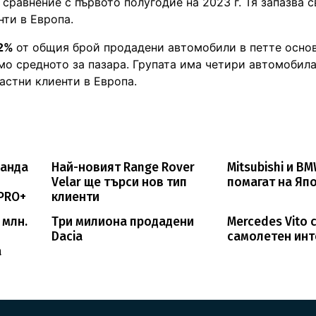
 сравнение с първото полугодие на 2023 г. Тя запазва с
нти в Европа.
62%
от общия брой продадени автомобили в петте осно
мо средното за пазара. Групата има четири автомобила
астни клиенти в Европа.
ранда
Най-новият Range Rover
Mitsubishi и B
Velar ще търси нов тип
помагат на Яп
 PRO+
клиенти
 млн.
Три милиона продадени
Mercedes Vito 
Dacia
самолетен ин
а