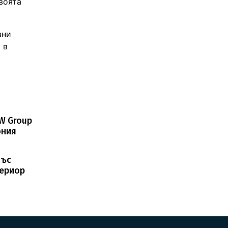
воята
вни
 в
MW Group
ония
със
териор