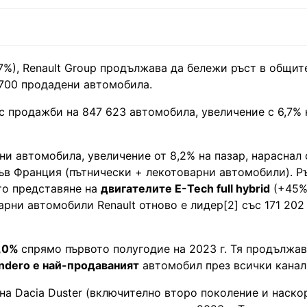
7%), Renault Group продължава да бележи ръст в общи
4 700 продадени автомобила.
 с продажби на 847 623 автомобила, увеличение с 6,7% 
и автомобила, увеличение от 8,2% на пазар, нараснал с
ъв Франция (пътнически + лекотоварни автомобили). Р
то представяне на
двигателите E-Tech full hybrid
(+45%
варни автомобили Renault отново е лидер[2] със 171 20
4,0%
спрямо първото полугодие на 2023 г. Тя продължав
ndero е най-продаваният
автомобил през всички канал
 на Dacia Duster (включително второ поколение и наско