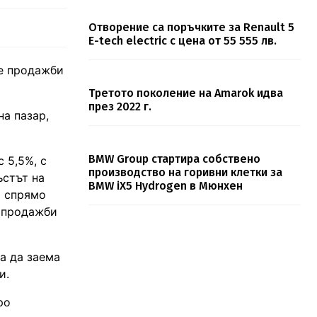
Отворение са поръчките за Renault 5
E-tech electric с цена от 55 555 лв.
те продажби
Третото поколение на Amarok идва
през 2022 г.
на пазар,
BMW Group стартира собствено
 5,5%, с
производство на горивни клетки за
ъстът на
BMW iX5 Hydrogen в Мюнхен
 спрямо
2 продажби
а да заема
и.
ро