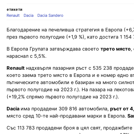
етикети
Renault
Dacia
Dacia Sandero
Благодарение на печеливша стратегия в Европа (+6,
през първото полугодие (+1,9 %), като достига 1 15
В Европа Групата затвърждава своето
трето място
,
нараснал с 5,5%.
Renault
надхвърля пазарния ръст с 535 238 продаден
което заема трето място в Европа и е номер едно в
пътническите автомобили е базиран на много силно
първото полугодие на 2023 г.). На пазара на лекото
(+19,2% спрямо първото полугодие на 2023 г.).
Dacia
има продадени 309 816 автомобила,
ръст от 
място сред 10-те най-продавани марки в Европа.
Sa
Със 113 783 продадени броя в цял свят, продажбите