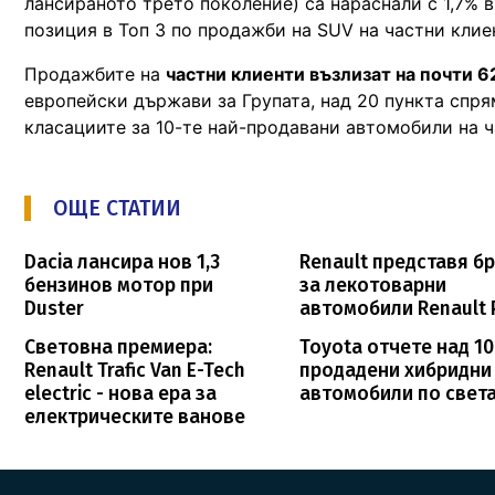
лансираното трето поколение) са нараснали с 1,7% в
позиция в Топ 3 по продажби на SUV на частни клие
Продажбите на
частни клиенти възлизат на почти 
европейски държави за Групата, над 20 пункта спря
класациите за 10-те най-продавани автомобили на ч
ОЩЕ СТАТИИ
Dacia лансира нов 1,3
Renault представя б
бензинов мотор при
за лекотоварни
Duster
автомобили Renault
Световна премиера:
Toyota отчете над 10
Renault Trafic Van E-Tech
продадени хибридни
electric - нова ера за
автомобили по свет
електрическите ванове