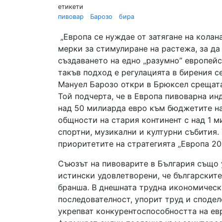
етикети
пивовар
Барозо
бира
„Европа се нуждае от затягане на колан
мерки за стимулиране на растежа, за да 
създаването на едно „разумно” европейс
такъв подход е регулацията в бирения с
Мануел Барозо откри в Брюксел срещата
Той подчерта, че в Европа пивоварна ин
над 50 милиарда евро към бюджетите на
общности на стария континент с над 1 м
спортни, музикални и културни събития.
приоритетите на стратегията „Европа 20
Съюзът на пивоварите в България също 
истински удовлетворени, че българскит
бранша. В днешната трудна икономическа
последователност, упорит труд и сподел
укрепват конкурентоспособността на ев