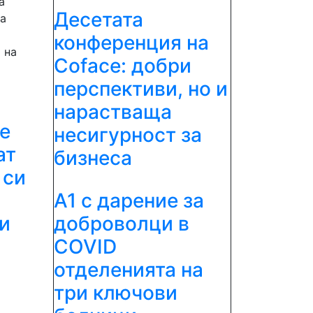
а
Десетата
ва
конференция на
 на
Coface: добри
перспективи, но и
нарастваща
е
несигурност за
ат
бизнеса
 си
A1 с дарение за
доброволци в
и
COVID
отделенията на
три ключови