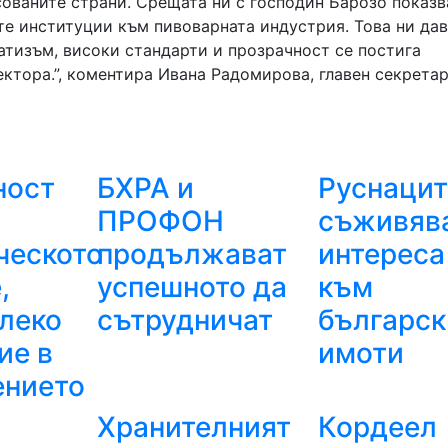
ованите страни. Срещата ни с господин Барозо показв
е институции към пивоварната индустрия. Това ни да
матизъм, високи стандарти и прозрачност се постига
ектора.”, коментира Ивана Радомирова, главен секретар
ност
БХРА и
Руснацит
ПРОФОН
съживяв
ческото
продължават
интереса
,
успешното да
към
леко
сътрудничат
българск
ие в
имоти
ението
Хранителният
Кордеел