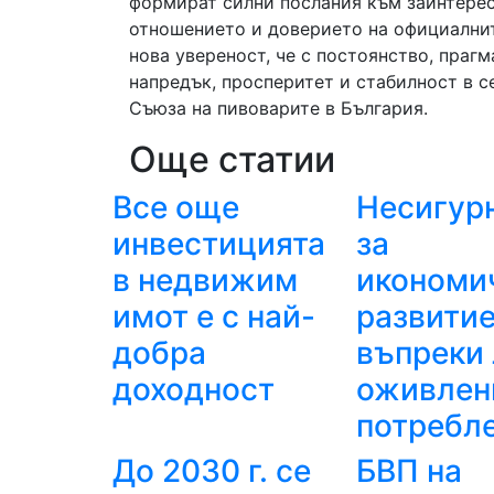
формират силни послания към заинтерес
отношението и доверието на официалнит
нова увереност, че с постоянство, праг
напредък, просперитет и стабилност в с
Съюза на пивоварите в България.
Още статии
Все още
Несигур
инвестицията
за
в недвижим
икономи
имот е с най-
развитие
добра
въпреки 
доходност
оживлен
потребл
До 2030 г. се
БВП на