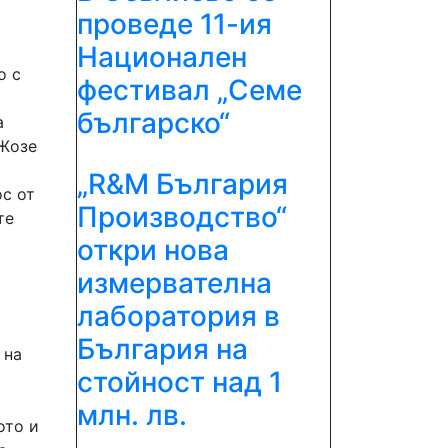
проведе 11-ия
Национален
о с
фестивал „Семе
българско“
а
 Жозе
„R&М България
ос от
Производство“
те
откри нова
измервателна
лаборатория в
България на
 на
стойност над 1
млн. лв.
ото и