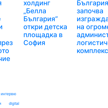
я
холдинг
Българи
„Белла
започва
е
България”
изгражд
и
откри детска
на огром
площадка в
админис
през
София
логистич
ото
комплек
чие
II
интервю
и
digital