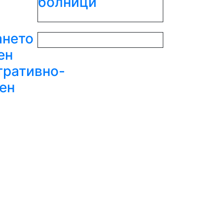
болници
я
ането
ен
тративно-
ен
с