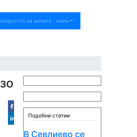
скоростта на жените
menu
зо
Facebook
Подобни статии
Linked
В Севлиево се
in