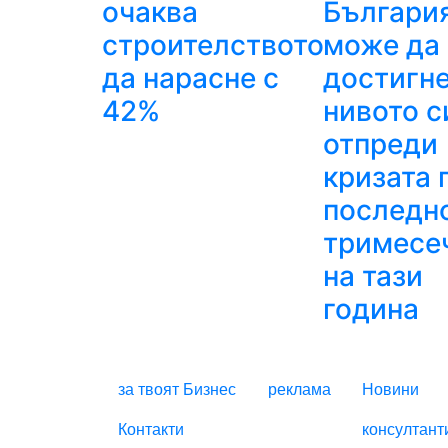
очаква
Българи
строителството
може да
да нарасне с
достигн
42%
нивото с
отпреди
кризата 
последн
тримесе
на тази
година
FOOTER_STAT
за твоят Бизнес
реклама
Новини
Контакти
консултант