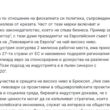
а по отношение на фискалната си политика, съпроведен
излезе от кризата. Част от тези мерки включват и
ко законодателство, което не спъва бизнеса. Пример з
ектор”, с тези думи президентът на Европейския съвет
 на „Пивоварите на Европа” на най-високо ниво.
дустрия осигурява 2 милиона работни места, има прин
 27-те страни от ЕС и неизменно подкрепя регионални
илиард евро за спонсориране и донорства на различни
 Този подход на индустрията е в пълен синхрон с
20”.
участва в срещата на високо ниво в Брюксел. „Ние сме
е пивовари са проактивни в общоевропейските проекти
 и социална среда, бирената индустрия доказва, че с
ени ценности могат да се изпълняват стратегии, които
ропейската икономика, служат на интереса на обществ