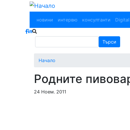
Main navigation
новини
интервю
консултанти
Digital
Търси
Търси
Начало
Родните пивова
24 Ноем. 2011