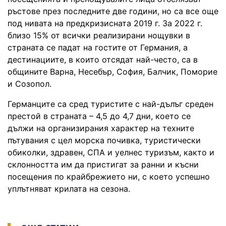
ръстове през последните две години, но са все още
под нивата на предкризисната 2019 г. За 2022 г.
близо 15% от всички реализирани нощувки в
страната се падат на гостите от Германия, а
дестинациите, в които отсядат най-често, са в
общините Варна, Несебър, София, Балчик, Поморие
и Созопол.
Германците са сред туристите с най-дълъг среден
престой в страната – 4,5 до 4,7 дни, което се
дължи на организирания характер на техните
пътувания с цел морска почивка, туристически
обиколки, здравен, СПА и уелнес туризъм, както и
склонността им да пристигат за ранни и късни
посещения по крайбрежието ни, с което успешно
уплътняват крилата на сезона.