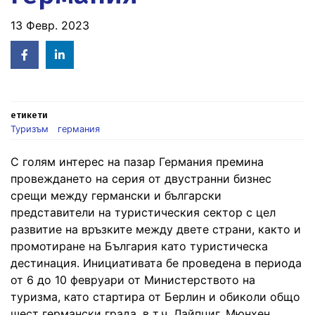
13 Февр. 2023
Facebook
Linked
in
етикети
Туризъм
германия
С голям интерес на пазар Германия премина
провеждането на серия от двустранни бизнес
срещи между германски и български
представители на туристическия сектор с цел
развитие на връзките между двете страни, както и
промотиране на България като туристическа
дестинация. Инициативата бе проведена в периода
от 6 до 10 февруари от Министерството на
туризма, като стартира от Берлин и обиколи общо
шест германски града, в т.ч. Лайпциг, Мюнхен,