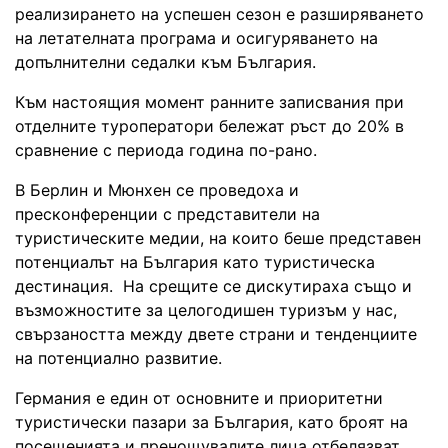
реализирането на успешен сезон е разширяването
на летателната програма и осигуряването на
допълнителни седалки към България.
Към настоящия момент ранните записвания при
отделните туроператори бележат ръст до 20% в
сравнение с периода година по-рано.
В Берлин и Мюнхен се проведоха и
пресконференции с представители на
туристическите медии, на които беше представен
потенциалът на България като туристическа
дестинация. На срещите се дискутираха също и
възможностите за целогодишен туризъм у нас,
свързаността между двете страни и тенденциите
на потенциално развитие.
Германия е един от основните и приоритетни
туристически пазари за България, като броят на
посещенията и пренощувалите лица отбелязват