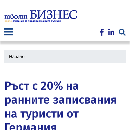
Премини
към
основното
съдържание
Начало
Водеща
снимка
Ръст с 20% на
ранните записвания
на туристи от
Германия