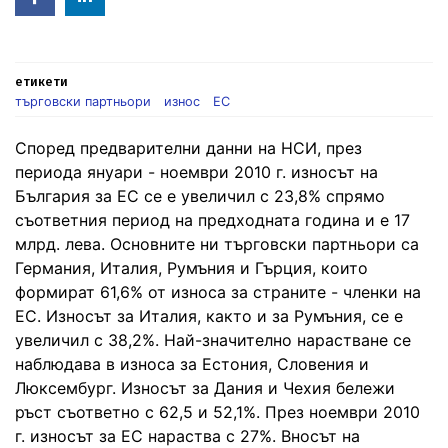
in
етикети
търговски партньори
износ
ЕС
Според предварителни данни на НСИ, през
периода януари - ноември 2010 г. износът на
България за ЕС се е увеличил с 23,8% спрямо
съответния период на предходната година и е 17
млрд. лева. Основните ни търговски партньори са
Германия, Италия, Румъния и Гърция, които
формират 61,6% от износа за страните - членки на
ЕС. Износът за Италия, както и за Румъния, се е
увеличил с 38,2%. Най-значително нарастване се
наблюдава в износа за Естония, Словения и
Люксембург. Износът за Дания и Чехия бележи
ръст съответно с 62,5 и 52,1%. През ноември 2010
г. износът за ЕС нараства с 27%. Вносът на