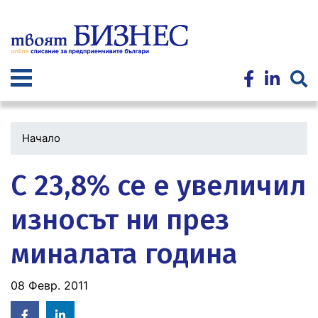
Премини
към
основното
съдържание
Начало
С 23,8% се е увеличил
износът ни през
миналата година
08 Февр. 2011
Facebook
Linked