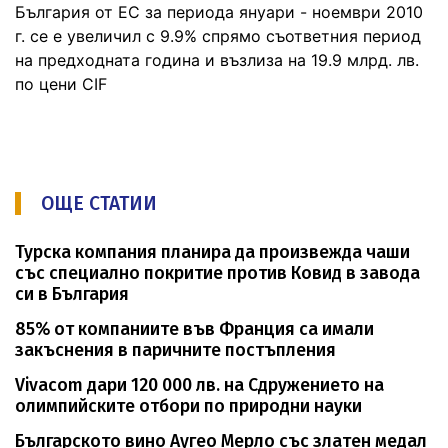
България от ЕС за периода януари - ноември 2010
г. се е увеличил с 9.9% спрямо съответния период
на предходната година и възлиза на 19.9 млрд. лв.
по цени CIF
ОЩЕ СТАТИИ
Турска компания планира да произвежда чаши
със специално покритие против Ковид в завода
си в България
85% от компаниите във Франция са имали
закъснения в паричните постъпления
Vivacom дари 120 000 лв. на Сдружението на
олимпийските отбори по природни науки
Българското вино Аугео Мерло със златен медал