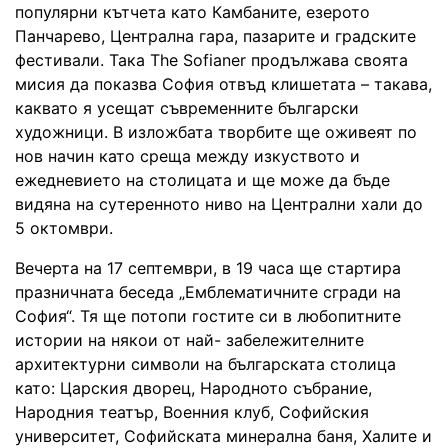
популярни кътчета като Камбаните, езерото
Панчарево, Централна гара, пазарите и градските
фестивали. Така The Sofianer продължава своята
мисия да показва София отвъд клишетата – такава,
каквато я усещат съвременните български
художници. В изложбата творбите ще оживеят по
нов начин като среща между изкуството и
ежедневието на столицата и ще може да бъде
видяна на сутеренното ниво на Централни хали до
5 октомври.
Вечерта на 17 септември, в 19 часа ще стартира
празничната беседа „Емблематичните сгради на
София“. Тя ще потопи гостите си в любопитните
истории на някои от най- забележителните
архитектурни символи на българската столица
като: Царския дворец, Народното събрание,
Народния театър, Военния клуб, Софийския
университет, Софийската минерална баня, Халите и