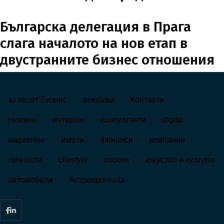
Българска делегация в Прага
слага началото на нов етап в
двустранните бизнес отношения
за твоят Бизнес
реклама
Контакти
FOOTER_STATII
Новини
интервю
консултанти
digital
маркетинг
имоти
финанси
компании
личности
Lifestyle
посоки
изкуство и култура
автомобили
Астропрогноза