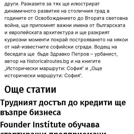
други. Разказите за тях ще илюстрират
динамичното развитие на столичния град в
годините от Освобождението до Втората световна
война, ще припомнят важни имена от българската
и европейската архитектура и ще разкрият
куриозни моменти покрай построяването на някои
от най-известните софийски сгради. Водещ на
беседата ще бъде Здравко Петров – урбанист,
автор на historicalroutes.bg и на книгите
„Исторически маршрути: София“ и „Още
исторически маршрути: София“.
Още статии
Трудният достъп до кредити ще
възпре бизнеса
Founder Institute обучава