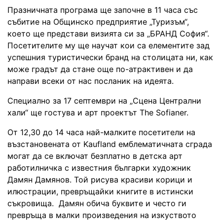
Празничната програма ще започне в 11 часа със
събитие на Общинско предприятие „Туризъм“,
което ще представи визията си за „БРАНД София“.
Посетителите му ще научат кои са елементите зад
успешния туристически бранд на столицата ни, как
може градът да стане още по-атрактивен и да
направи всеки от нас посланик на идеята.
Специално за 17 септември на „Сцена Централни
хали“ ще гостува и арт проектът The Sofianer.
От 12,30 до 14 часа най-малките посетители на
възстановената от Kaufland емблематичната сграда
могат да се включат безплатно в детска арт
работилничка с известния българки художник
Дамян Дамянов. Той рисува красиви корици и
илюстрации, превръщайки книгите в истински
съкровища. Дамян обича буквите и често ги
превръща в малки произведения на изкуството