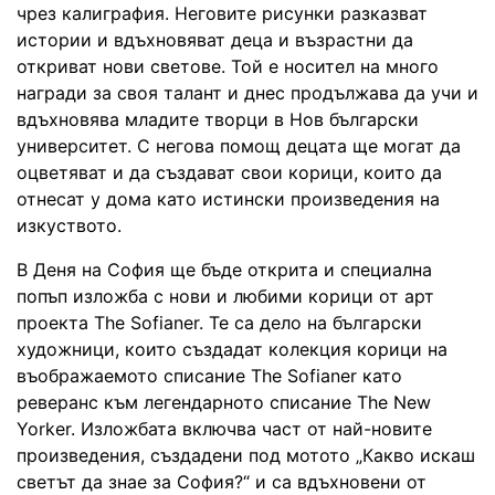
чрез калиграфия. Неговите рисунки разказват
истории и вдъхновяват деца и възрастни да
откриват нови светове. Той е носител на много
награди за своя талант и днес продължава да учи и
вдъхновява младите творци в Нов български
университет. С негова помощ децата ще могат да
оцветяват и да създават свои корици, които да
отнесат у дома като истински произведения на
изкуството.
В Деня на София ще бъде открита и специална
попъп изложба с нови и любими корици от арт
проекта The Sofianer. Те са дело на български
художници, които създадат колекция корици на
въображаемото списание The Sofianer като
реверанс към легендарното списание Тhe New
Yorker. Изложбата включва част от най-новите
произведения, създадени под мотото „Какво искаш
светът да знае за София?“ и са вдъхновени от