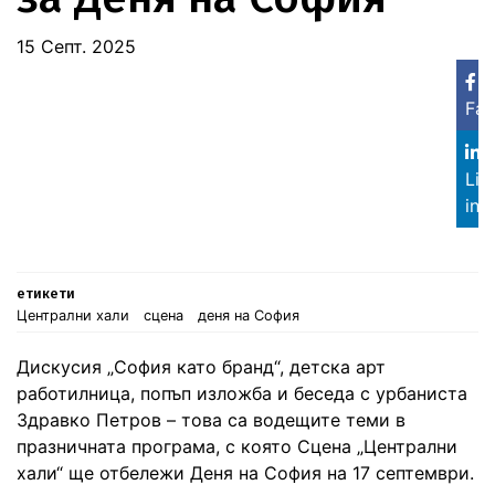
15 Септ. 2025
Fa
Lin
in
етикети
Централни хали
сцена
деня на София
Дискусия „София като бранд“, детска арт
работилница, попъп изложба и беседа с урбаниста
Здравко Петров – това са водещите теми в
празничната програма, с която Сцена „Централни
хали“ ще отбележи Деня на София на 17 септември.