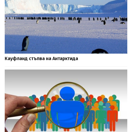
Кауфланд стъпва на Антарктида