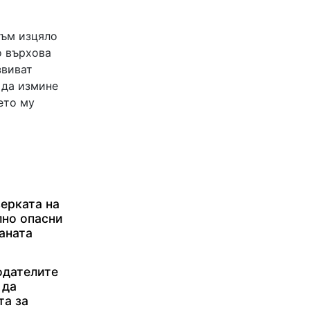
към изцяло
о върхова
звиват
 да измине
ето му
ерката на
лно опасни
аната
одателите
 да
та за