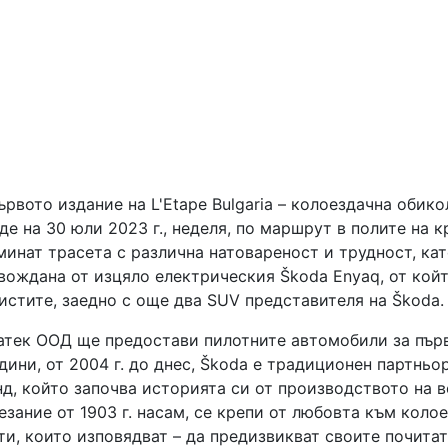
вото издание на L'Etape Bulgaria – колоездачна обикол
де на 30 юли 2023 г., неделя, по маршрут в полите на 
минат трасета с различна натовареност и трудност, кат
вождана от изцяло електрическия Škoda Enyaq, от кой
истите, заедно с още два SUV представителя на Škoda.
атек ООД ще предостави пилотните автомобили за първ
одини, от 2004 г. до днес, Škoda е традиционен партньор
д, който започва историята си от производството на 
езание от 1903 г. насам, се крепи от любовта към коло
ти, които изповядват – да предизвикват своите почитат