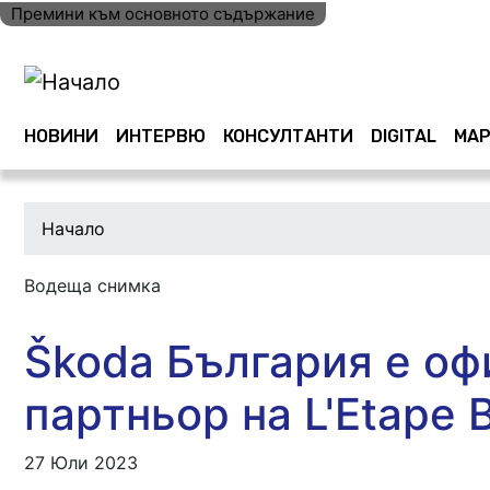
Премини към основното съдържание
Main navigation
НОВИНИ
ИНТЕРВЮ
КОНСУЛТАНТИ
DIGITAL
МАР
Начало
Водеща снимка
Škoda България е о
партньор на L'Etape B
27 Юли 2023