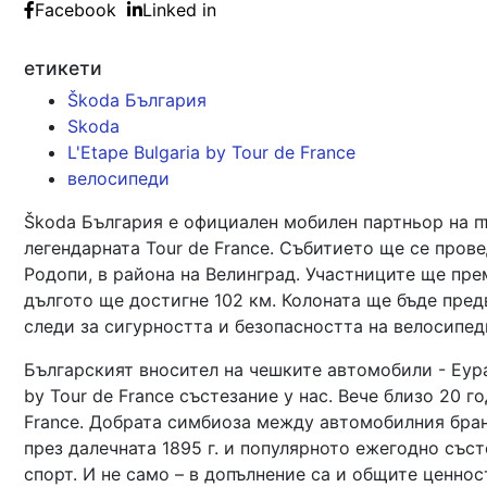
Facebook
Linked in
етикети
Škoda България
Skoda
L'Etape Bulgaria by Tour de France
велосипеди
Škoda България е официален мобилен партньор на пър
легендарната Tour de France. Събитието ще се прове
Родопи, в района на Велинград. Участниците ще пре
дългото ще достигне 102 км. Колоната ще бъде пред
следи за сигурността и безопасността на велосипед
Българският вносител на чешките автомобили - Еур
by Tour de France състезание у нас. Вече близо 20 г
France. Добрата симбиоза между автомобилния бран
през далечната 1895 г. и популярното ежегодно съст
спорт. И не само – в допълнение са и общите ценнос