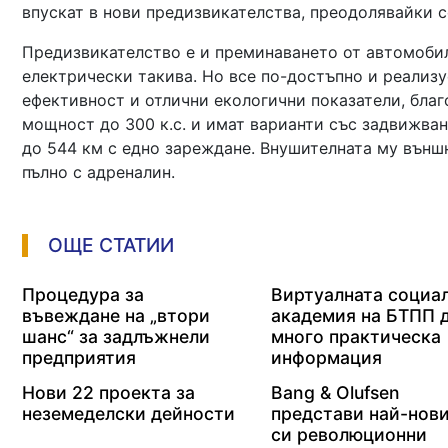
впускат в нови предизвикателства, преодолявайки 
Предизвикателство е и преминаването от автомобил
електрически такива. Но все по-достъпно и реализ
ефективност и отлични екологични показатели, благ
мощност до 300 к.с. и имат варианти със задвижва
до 544 км с едно зареждане. Внушителната му външн
пълно с адреналин.
ОЩЕ СТАТИИ
Процедура за
Виртуалната социа
въвеждане на „втори
академия на БТПП 
шанс“ за задлъжнели
много практическа
предприятия
информация
Нови 22 проекта за
Bang & Olufsen
неземеделски дейности
представи най-нов
си революционни