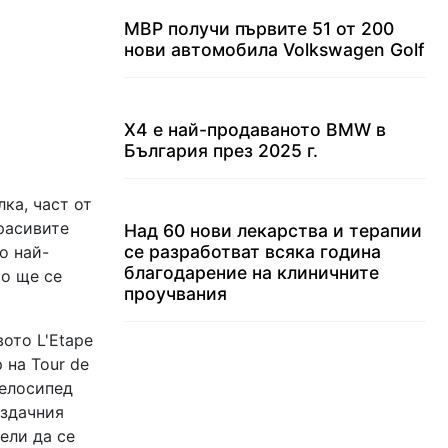
МВР получи първите 51 от 200
нови автомобила Volkswagen Golf
X4 е най-продаваното BMW в
България през 2025 г.
ка, част от
красивите
Над 60 нови лекарства и терапии
се разработват всяка година
о най-
благодарение на клиничните
то ще се
проучвания
ото L'Etape
 на Tour de
велосипед
ездачния
ели да се