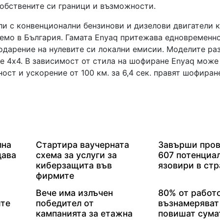
собствените си граници и възможности.
и с конвенционални бензинови и дизелови двигатели 
уемо в България. Гамата Enyaq притежава едновременн
одарение на нулевите си локални емисии. Моделите ра
не 4х4. В зависимост от стила на шофиране Enyaq може
ост и ускорение от 100 км. за 6,4 сек. правят шофиран
лна
Стартира ваучерната
Завърши пров
дава
схема за услуги за
607 потенциа
киберзащита във
язовири в стр
фирмите
Вече има излъчен
80% от работ
ите
победител от
възнамеряват
кампанията за етажна
повишат сума