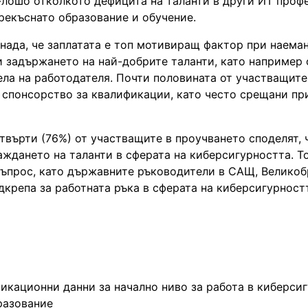
-лошо отколкото дефицита на таланти в други ИТ профе
рекъснато образование и обучение.
енада, че заплатата е топ мотивиращ фактор при наема
и задържането на най-добрите таланти, като например 
ла на работодателя. Почти половината от участващите
 спонсорство за квалификации, като често срещани пр
твърти (76%) от участващите в проучването споделят, 
аждането на таланти в сферата на киберсигурността. Т
въпрос, като държавните ръководители в САЩ, Великоб
дкрепа за работната ръка в сферата на киберсигурност
кационни данни за начално ниво за работа в киберсиг
разование