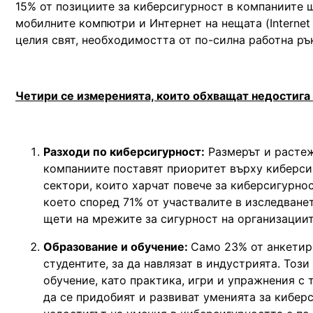
15% от позициите за киберсигурност в компаниите щ
мобилните компютри и Интернет на нещата (Internet
целия свят, необходимостта от по-силна работна ръ
Четири се измеренията, които обхващат недостига 
Разходи по киберсигурност:
Размерът и растеж
компаниите поставят приоритет върху киберси
сектори, които харчат повече за киберсигурнос
което според 71% от участвалите в изследване
щети на мрежите за сигурност на организациит
Образование и обучение:
Само 23% от анкетир
студентите, за да навлязат в индустрията. Тоз
обучение, като практика, игри и упражнения с т
да се придобият и развиват уменията за киберс