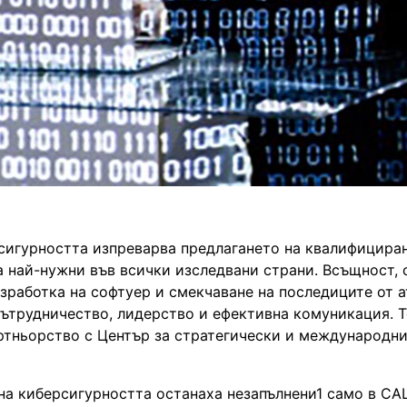
сигурността изпреварва предлагането на квалифицира
а най-нужни във всички изследвани страни. Всъщност, 
зработка на софтуер и смекчаване на последиците от а
сътрудничество, лидерство и ефективна комуникация. 
 партньорство с Център за стратегически и международн
 на киберсигурността останаха незапълнени1 само в С