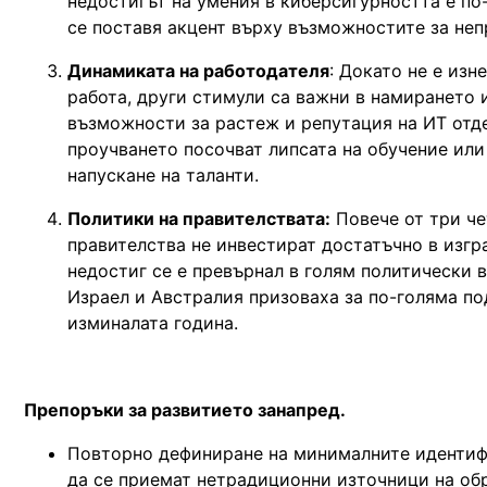
недостигът на умения в киберсигурността е по
се поставя акцент върху възможностите за неп
Динамиката на работодателя
: Докато не е изн
работа, други стимули са важни в намирането 
възможности за растеж и репутация на ИТ отде
проучването посочват липсата на обучение или
напускане на таланти.
Политики на правителствата:
Повече от три че
правителства не инвестират достатъчно в изгр
недостиг се е превърнал в голям политически 
Израел и Австралия призоваха за по-голяма по
изминалата година.
Препоръки за развитието занапред.
Повторно дефиниране на минималните идентифи
да се приемат нетрадиционни източници на об