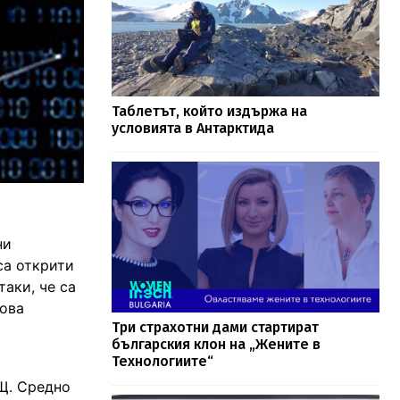
Таблетът, който издържа на
условията в Антарктида
ни
са открити
таки, че са
Това
Три страхотни дами стартират
и
българския клон на „Жените в
Технологиите“
АЩ. Средно