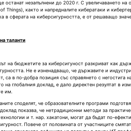
е останат незапълнени до 2020 г. С увеличаването на о
 of Things), както и напредналите кибератаки и киберт
ка в сферата на киберсигурността, е от решаващо знач
на таланти
ът на бюджетите за киберсигуност разкриват как дър
гурността. Не е изненадващо, че държавите и индустр
т, са в по-добра позиция със справянето с негостига н
то на глобалния доклад, е дало директен резултат в из
е им.
аните споделят, че образователните програми подготвя
и доклад показва, че нетрадиционни методи за практич
ехнологии и т. нар. хакатони, могат да бъдат по-ефект
игурност. Повече от половината от участниците смятат