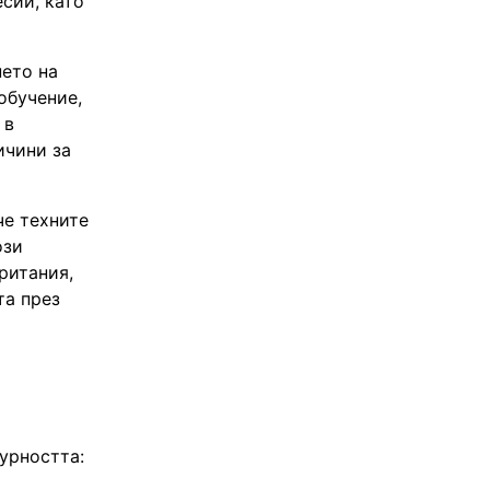
сии, като
нето на
обучение,
 в
ичини за
че техните
ози
ритания,
та през
урността: