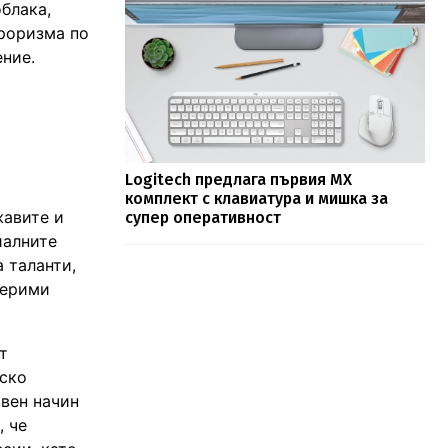
блака,
ероризма по
ение.
Logitech предлага първия MX
комплект с клавиатура и мишка за
жавите и
супер оперативност
иалните
а таланти,
мерими
т
еско
ивен начин
, че