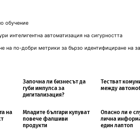
но обучение
ури интелигентна автоматизация на сигурността
не на по-добри метрики за бързо идентифициране на з
Започна ли бизнесът да
Тестват комун
губи импулса за
между автомо
дигитализация?
та на
Младите българи купуват
Опасно ли е с
кт
повече фалшиви
лична информ
продукти
един лаптоп