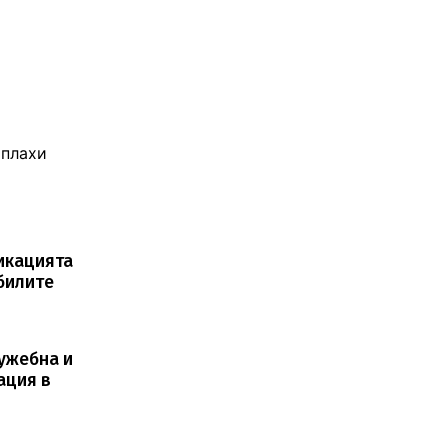
аплахи
икацията
билите
лужебна и
ация в