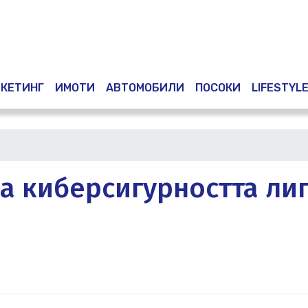
Премини
към
основното
съдържание
КЕТИНГ
ИМОТИ
АВТОМОБИЛИ
ПОСОКИ
LIFESTYL
на киберсигурността ли