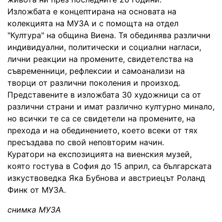
Изложбата е концептирана на основата на
колекцията на МУЗА и с помощта на отдел
"Култура" на община Виена. Тя обединява различни
индивидуални, политически и социални нагласи,
лични реакции на промените, свидетелства на
съвременници, рефлексии и самоанализи на
творци от различни поколения и произход.
Представените в изложбата 30 художници са от
различни страни и имат различно културно минало,
но всички те са се свидетели на промените, на
прехода и на обединението, което всеки от тях
пресъздава по свой неповторим начин.
Куратори на експозицията на виенския музей,
която гостува в София до 15 април, са българската
изкуствоведка Яка Бубнова и австриецът Роланд
Финк от МУЗА.
снимка МУЗА