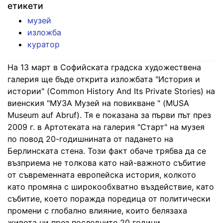
етикети
музей
изложба
куратор
На 13 март в Софийската градска художествена
галерия ще бъде открита изложбата "История и
истории" (Common History And Its Private Stories) на
виенския "МУЗА Музей на повикване " (MUSA
Museum auf Abruf). Тя е показана за първи път през
2009 г. в Артотеката на галерия "Старт" на музея
по повод 20-годишнината от падането на
Берлинската стена. Този факт обаче трябва да се
възприема не толкова като най-важното събитие
от съвременната европейска история, колкото
като промяна с широкообхватно въздействие, като
събитие, което поражда поредица от политически
промени с глобално влияние, които белязаха
живота ни през последните 20 години.