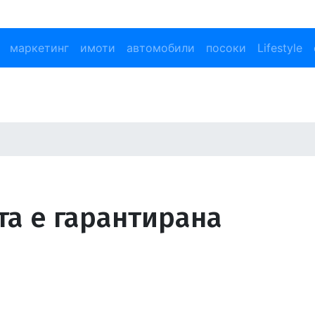
маркетинг
имоти
автомобили
посоки
Lifestyle
та е гарантирана