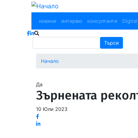
Премини
към
Main navigation
основното
новини
интервю
консултанти
Digital
съдържание
Търси
Търси
Начало
Водеща
снимка
Да
Зърнената рекол
10 Юли 2023
Facebook
Linked
in