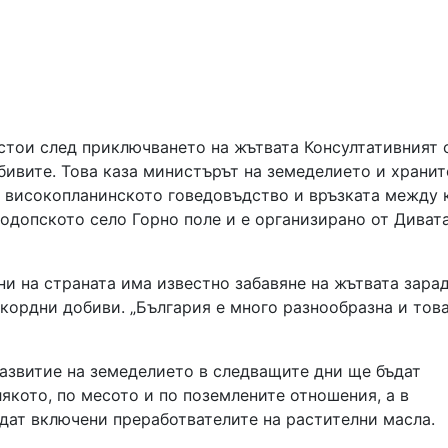
дстои след приключването на жътвата Консултативният 
бивите. Това каза министърът на земеделието и хранит
а високопланинското говедовъдство и връзката между 
одопското село Горно поле и е организирано от Диват
ни на страната има известно забавяне на жътвата зара
екордни добиви. „България е много разнообразна и това
развитие на земеделието в следващите дни ще бъдат
кото, по месото и по поземлените отношения, а в
дат включени преработвателите на растителни масла.