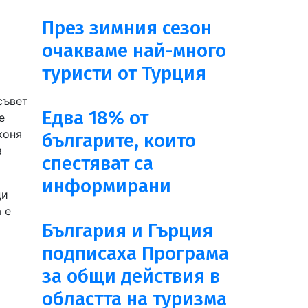
През зимния сезон
очакваме най-много
туристи от Турция
съвет
Едва 18% от
е
коня
българите, които
а
спестяват са
информирани
ди
 е
България и Гърция
подписаха Програма
за общи действия в
областта на туризма