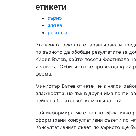
етикети
зърно
жътва
реколта
Зърнената реколта е гарантирана и пре
по зърното да обобщи резултатите за до
Кирил Вътев, който посети Фестивала н
и човека. Събитието се провежда край р
ферма.
Министър Вътев отчете, че в някои райо
влажността, но пък в други има почти р
нейното богатство“, коментира той.
Той информира, че с цел по-ефективно 
сформирани консултативни съвети по мля
Консултативният съвет по зърното ще бъ