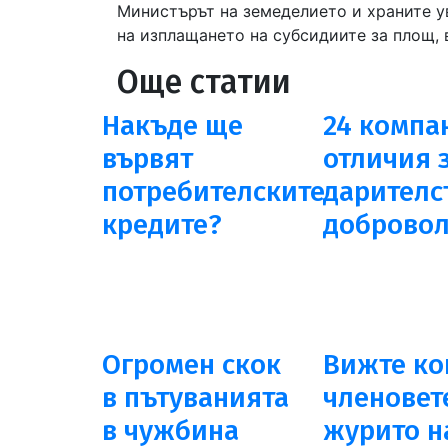
Министърът на земеделието и храните ув
на изплащането на субсидиите за площ,
Още статии
Накъде ще
24 компа
вървят
отличия 
потребителските
дарителс
кредите?
добровол
Огромен скок
Вижте ко
в пътуванията
членовет
в чужбина
журито н