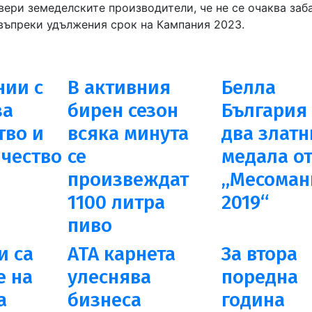
ери земеделските производители, че не се очаква заб
 въпреки удължения срок на Кампания 2023.
нии с
В активния
Белла
за
бирен сезон
България 
тво и
всяка минута
два златн
чество
се
медала о
произвеждат
„Месоман
1100 литра
2019“
пиво
и са
АТА карнета
За втора
е на
улеснява
поредна
а
бизнеса
година