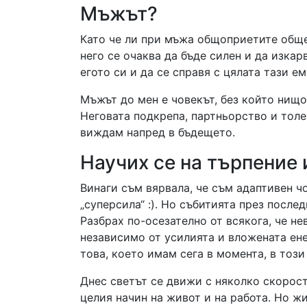
Мъжът?
Като че ли при мъжа общоприетите обще
него се очаква да бъде силен и да изка
егото си и да се справя с цялата тази 
Мъжът до мен е човекът, без който нищо
Неговата подкрепа, партньорство и толе
виждам напред в бъдещето.
Научих се на търпение
Винаги съм вярвала, че съм адаптивен ч
„суперсила“ :). Но събитията през после
Разбрах по-осезателно от всякога, че не
независимо от усилията и вложената ене
това, което имам сега в момента, в този
Днес светът се движи с няколко скорост
целия начин на живот и на работа. Но ж