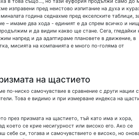
аха в това също…, но тази еуфория продължи само до м
яхме изправени пред неистово изпитание на духа и кура
 миналата година седнахме пред екселските таблици, з
ме – имаме два хода - единият е да спрем всичко и ни
 продължим и да видим какво ще стане. Сега, гледайки 
жим напред и да адаптираме плановете в движение, в
тка, мисията на компанията е много по-голяма от
ризмата на щастието
ме по-ниско самочувствие в сравнение с други нации 
тели. Това е видимо и при измерване индекса на щаст
о през призмата на щастието, тъй като има и хора,
д което се крие несигурност или високо его. Ако се
ш себе си, тогава и самочувствието е високо, но онов