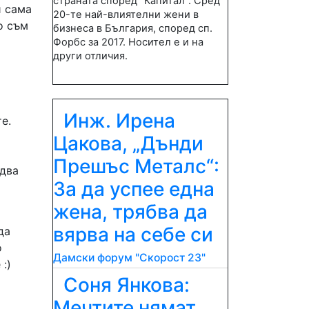
страната според "Капитал". Сред
и сама
20-те най-влиятелни жени в
о съм
бизнеса в България, според сп.
Форбс за 2017. Носител е и на
други отличия.
Инж. Ирена
е.
Цакова, „Дънди
Прешъс Металс“:
едва
За да успее една
жена, трябва да
вярва на себе си
да
о
Дамски форум "Скорост 23"
:)
Соня Янкова:
Мечтите нямат