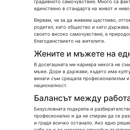
градивното самочувствие. Много са фак
единствено в стандарта на живот и ниво
Вярвам, че за да живеем щастливо, отго
родител, като общество и като държава.
своето високо самочувствие, е природо
благоденствието на жителите.
Жените и мъжете на ед
В досегашната ми кариера никога не съ
мъже. Дори в държави, където има култ
винаги съм срещала професионализъм и 
националност.
Балансът между работа
Безусловната подкрепа и разбирателство
професионално и да не спирам да се раз
и градя всичко останало. Ако едно реше
себе си и да изразява спокойно възгледи