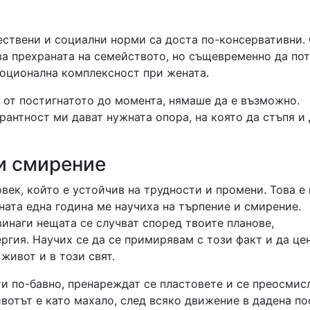
ствени и социални норми са доста по-консервативни.
рва прехраната на семейството, но същевременно да по
емоционална комплексност при жената.
 от постигнатото до момента, нямаше да е възможно.
рантност ми дават нужната опора, на която да стъпя и 
 и смирение
овек, който е устойчив на трудности и промени. Това е
дната една година ме научиха на търпение и смирение.
винаги нещата се случват според твоите планове,
ргия. Научих се да се примирявам с този факт и да це
 живот и в този свят.
и по-бавно, пренареждат се пластовете и се преосмис
ивотът е като махало, след всяко движение в дадена по