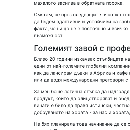
махалото засилва в обратната посока.
Смятам, че през следващите няколко го
да бъдем адаптивни и устойчиви на заоб
факта, че нищо не е постоянно и всичко
възможност.
Големият завой с проф
Близо 20 години изкачвах стълбицата н
едни от най-големите глобални компании
как да лансирам дъвки в Африка и кафе 
или да водя международни преговори с 
За мен беше логична стъпка да надградя
продукт, които да олицетворяват и обед
винаги е било да правя истински, честно
добруването на хората - за нас и хората
Не бях планирала това начинание да се 