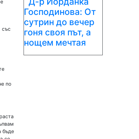
Д-р Йорданка
 е
Господинова: От
сутрин до вечер
 със
гоня своя път, а
нощем мечтая
те
не по
 раста
тъпвам
а бъде
а се