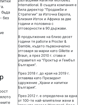
разтворими напитки Mondelez
апитки
International. В същата компания е
та.
била директор "Продажби и
а бъда
Стратегии" за Източна Европа,
- без
Близкия Изток и Африка за две
години и половина с
отговорности в 90 държави.
ме
В продължение на близо десет
години тя работи в Procter &
Gamble, където първоначално
отговаря за марки като Gillette и
Braun, а през 2010 г. става и
управител на "Проктър и Гембъл
България".
През 2018 г. до края на 2019 г.
ър
оглавява като Президент
сдружение „Храни и напитки
България“.
рост
През 2012 г. e определена за една
тялото
от 100-те най-влиятелни жени в
чните