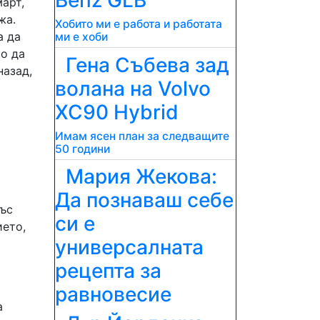
арт,
жа.
Хобито ми е работа и работата
а да
ми е хоби
що да
Гена Събева зад
назад,
волана на Volvo
XC90 Hybrid
Имам ясен план за следващите
50 години
Мария Жекова:
Да познаваш себе
със
си е
ието,
универсалната
рецепта за
равновесие
а