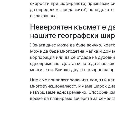
скорости при шофирането, признавам си
да определям „предавките“, поне докато
се захванала.
Невероятен късмет е да
нашите географски шир
Жената днес може да бъде всичко, което
Може да бъде многодетна майка и домак
корпорация или да се отдаде на духовни
едновременно. Достатъчно е да знае как
мечтите си. Всичко друго е въпрос на вр
Ние сме привилегированият пол, тъй ка
многофункционалност. Имаме широк диа
извършваме едновременно. Способни сме
време да планираме вечерята за семейст