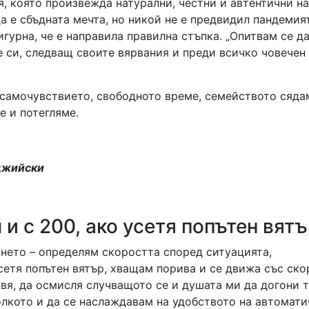
, която произвежда натурални, честни и автентични н
а е сбъдната мечта, но никой не е предвидил пандемия
игурна, че е направила правилна стъпка. „Опитвам се д
е си, следващ своите вярвания и преди всичко човечен 
, самочувствието, свободното време, семейството сяда
e и потегляме.
нджийски
 и с 200, ако усетя попътен вят
ането – определям скоростта според ситуацията,
сетя попътен вятър, хващам порива и се движа със ско
вя, да осмисля случващото се и душата ми да догони 
олкото и да се наслаждавам на удобството на автомати