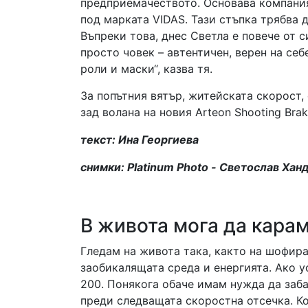
предприемачеството. Основава компания
под марката VIDAS. Тази стъпка трябва д
Въпреки това, днес Светла е повече от с
просто човек – автентичен, верен на себ
роли и маски“, казва тя.
За попътния вятър, житейската скорост
зад волана на новия Arteon Shooting Brak
текст: Ина Георгиева
снимки: Platinum Photo - Светослав Ха
В живота мога да карам
Гледам на живота така, както на шофир
заобикалящата среда и енергията. Ако у
200. Понякога обаче имам нужда да заба
преди следващата скоростна отсечка. К