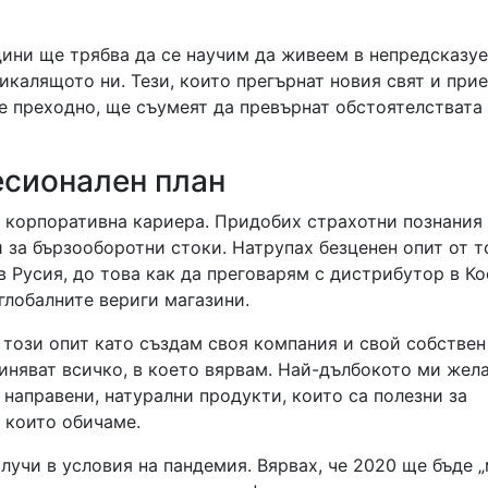
дини ще трябва да се научим да живеем в непредсказуе
икалящото ни. Тези, които прегърнат новия свят и при
 е преходно, ще съумеят да превърнат обстоятелствата
есионален план
а корпоративна кариера. Придобих страхотни познания
 за бързооборотни стоки. Натрупах безценен опит от т
в Русия, до това как да преговарям с дистрибутор в К
глобалните вериги магазини.
 този опит като създам своя компания и свой собствен
иняват всичко, в което вярвам. Най-дълбокото ми жел
 направени, натурални продукти, които са полезни за
, които обичаме.
случи в условия на пандемия. Вярвах, че 2020 ще бъде 