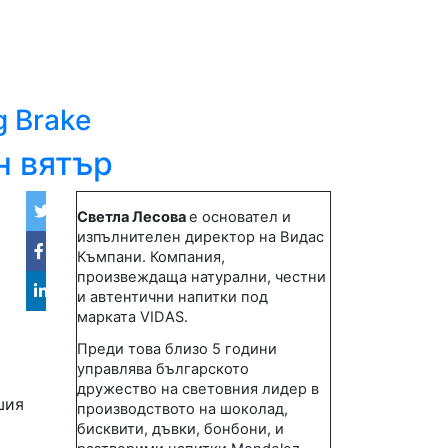
g Brake
н вятър
Светла Лесова
е основател и
Twitter
изпълнителен директор на Видас
Къмпани. Компания,
Facebook
произвеждаща натурални, честни
и автентични напитки под
Linked
марката VIDAS.
in
Преди това близо 5 години
управлява българското
дружество на световния лидер в
шия
производството на шоколад,
бисквити, дъвки, бонбони, и