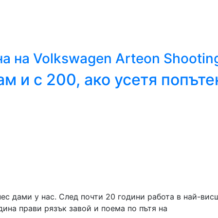
Премини
към
основното
съдържание
а на Volkswagen Arteon Shootin
ам и с 200, ако усетя попъте
нес дами у нас. След почти 20 години работа в най-вис
дина прави рязък завой и поема по пътя на