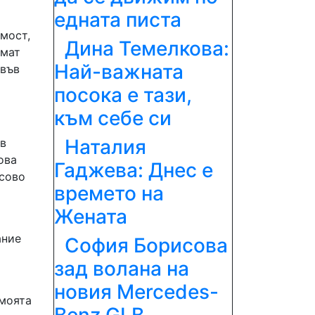
едната писта
мост,
Дина Темелкова:
емат
Най-важната
 във
посока е тази,
към себе си
Наталия
 в
ова
Гаджева: Днес е
осово
времето на
Жената
ание
София Борисова
зад волана на
новия Mercedes-
„моята
Benz GLB