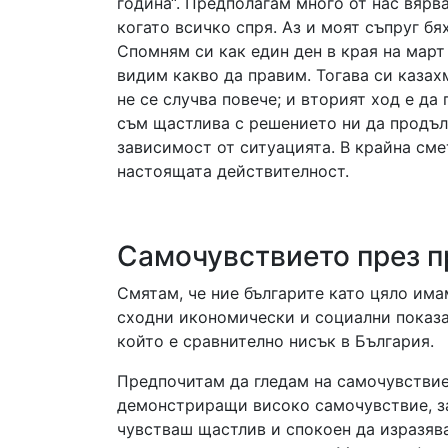
година“. Предполагам много от нас вярв
когато всичко спря. Аз и моят съпруг б
Спомням си как един ден в края на март
видим какво да правим. Тогава си казах
не се случва повече; и вторият ход е да
съм щастлива с решението ни да продъл
зависимост от ситуацията. В крайна сме
настоящата действителност.
Самочувствието през п
Смятам, че ние българите като цяло има
сходни икономически и социални показа
който е сравнително нисък в България.
Предпочитам да гледам на самочувствиет
демонстриращи високо самочувствие, за
чувстваш щастлив и спокоен да изразява