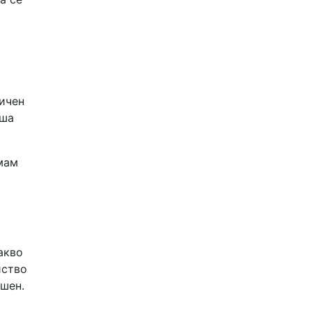
личен
еша
имам
акво
йство
ешен.