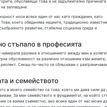
торите, обуславящи това и не задължително причината
 на заплащане.
ворност носи всеки един от нас като гражданин, като
 Това, което обединява нациите, традиционно известни
съобразното развитие, стабилна социална среда и
но стъпало в професията
м намирала разлика в отношението между мен и колеги
урна обусловеност за различно отношение към жените,
респект. Сякаш по-често се сблъсквам с разграничава
та и семейството
то в моето семейство са това, което ми дава сили да
вивам. За мен семейството е фундаментът, на който с
ние се взима съвместно, ако всеки един от нас може д
те си, тогава не се налага да се правят компромиси – д