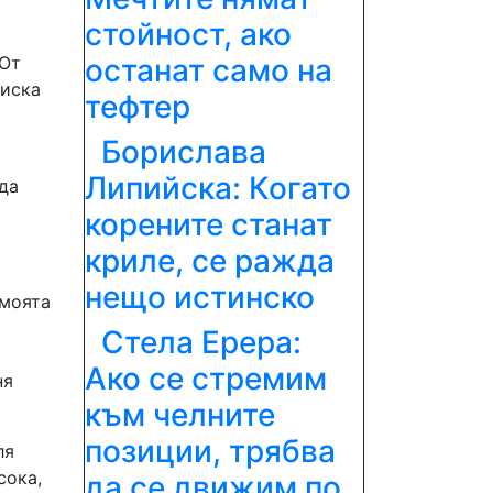
стойност, ако
останат само на
 От
тиска
тефтер
Борислава
Липийска: Когато
да
корените станат
криле, се ражда
нещо истинско
 моята
Стела Ерера:
Ако се стремим
ня
към челните
позиции, трябва
ля
сока,
да се движим по