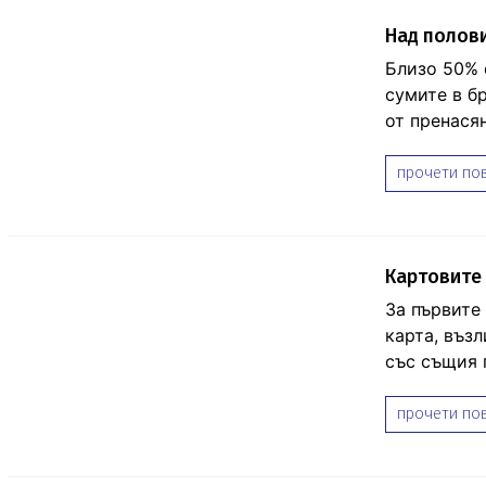
Над полови
Близо 50% 
сумите в б
от пренася
прочети пов
Картовите 
За първите 
карта, въз
със същия п
прочети пов