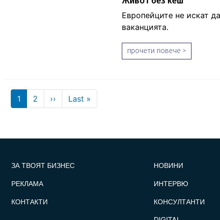
Живот без кеш
Eвропейците не искат да
ваканцията.
прочети повече >
Pagination
Next page
Last page
1
2
››
Last »
FOOTER_STATII
ЗА ТВОЯТ БИЗНЕС
НОВИНИ
РЕКЛАМА
ИНТЕРВЮ
КОНТАКТИ
КОНСУЛТАНТИ
DIGITAL