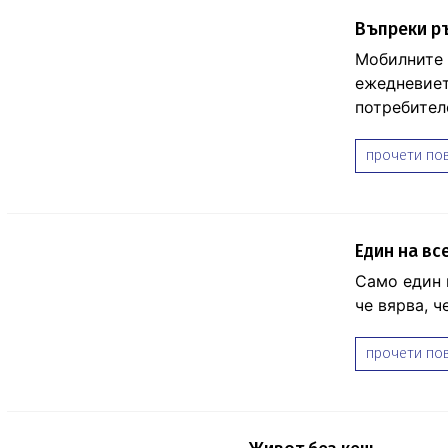
Въпреки ръ
Мобилните 
ежедневиет
потребителс
прочети пов
Eдин на вс
Само един 
че вярва, ч
прочети пов