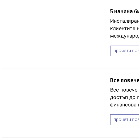
5 начина б
Инсталиран
клиентите 
международ
прочети пов
Все повече
Все повече
достъп до 
финансова 
прочети пов