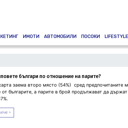
Премини
към
основното
съдържание
КЕТИНГ
ИМОТИ
АВТОМОБИЛИ
ПОСОКИ
LIFESTYL
иповете българи по отношение на парите?
карта заема второ място (54%) сред предпочитаните м
 от българите, а парите в брой продължават да държат
67%.
ече >