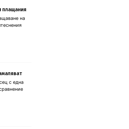
и плащания
ащаване на
итеснения
намаляват
сец с една
 сравнение