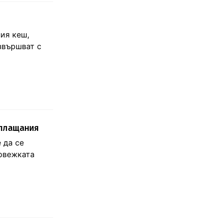
ия кеш,
извършват с
 плащания
 да се
орвежката