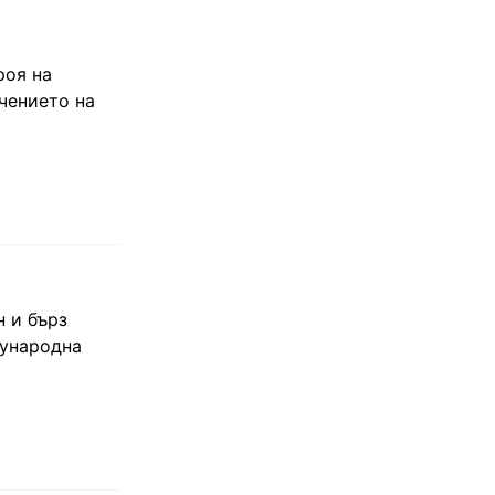
роя на
чението на
н и бърз
дународна