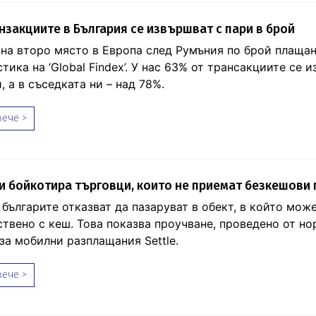
нзакциите в България се извършват с пари в брой
 на второ място в Европа след Румъния по брой плащан
тика на ‘Global Findex’. У нас 63% от трансакциите се 
, а в съседката ни – над 78%.
ече >
и бойкотира търговци, които не приемат безкешови
българите отказват да пазаруват в обект, в който може
ствено с кеш. Това показва проучване, проведено от н
за мобилни разплащания Settle.
ече >