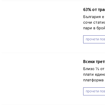
63% от тра
България е
сочи статис
пари в брой
прочети пов
Всеки трет
Близо ⅓ от 
плати един
платформа 
прочети пов