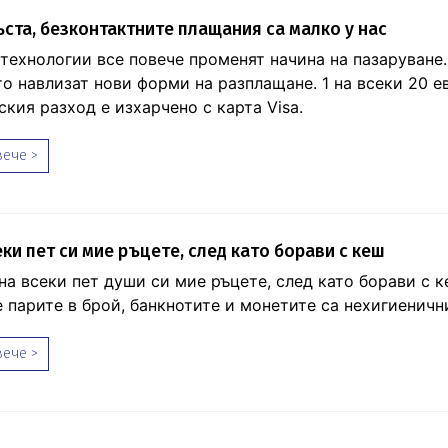
ста, безконтактните плащания са малко у нас
технологии все повече променят начина на пазаруване.
о навлизат нови форми на разплащане. 1 на всеки 20 е
кия разход е изхарчено с карта Visa.
ече >
еки пет си мие ръцете, след като борави с кеш
на всеки пет души си мие ръцете, след като борави с к
е парите в брой, банкнотите и монетите са нехигиеничн
ече >