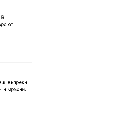
 В
вро от
еш, въпреки
и и мръсни.