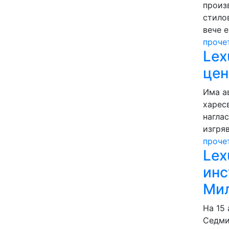
произ
стило
вече е
проче
Lex
цен
Има а
харесв
наглас
изгря
проче
Lex
инс
Ми
На 15 
Седми