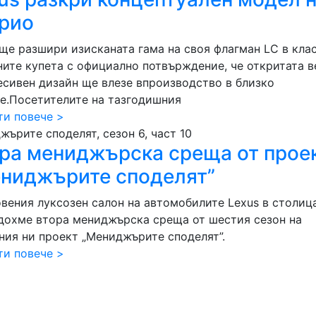
рио
 ще разшири изисканата гама на своя флагман LC в клас
ните купета с официално потвърждение, че откритата в
есивен дизайн ще влезе впроизводство в близко
е.Посетителите на тазгодишния
ти повече >
ърите споделят, сезон 6, част 10
ра мениджърска среща от прое
ниджърите споделят”
овения луксозен салон на автомобилите Lexus в столиц
дохме втора мениджърска среща от шестия сезон на
ния ни проект „Мениджърите споделят”.
ти повече >