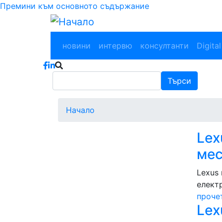
Премини към основното съдържание
Main navigation
новини
интервю
консултанти
Digital
Търси
Търси
Начало
Lex
мес
Lexus
елект
проче
Lex