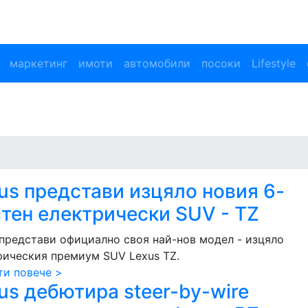
маркетинг
имоти
автомобили
посоки
Lifestyle
us представи изцяло новия 6-
тен електрически SUV - TZ
 представи официално своя най-нов модел - изцяло
рическия премиум SUV Lexus TZ.
ти повече >
us дебютира steer-by-wire