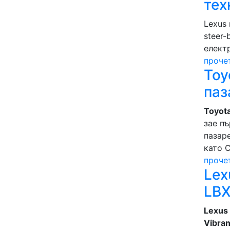
тех
Lexus
steer-
елект
проче
Toy
паз
Toyot
зае п
пазаре
като C
проче
Lex
LBX
Lexus
Vibran