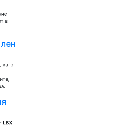
ние
ют в
илен
, като
ите,
ра.
ия
 -
LBX