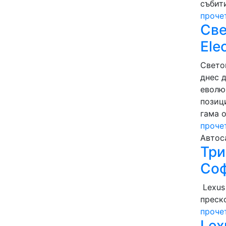
събити
проче
Све
Ele
Светов
днес 
еволю
позиц
гама 
проче
Автос
Три
Со
Lexus
преск
проче
Lex