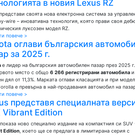
нологията в новия Lexus RZ
 представи своята нова електронна система за управле
by-wire – иновативна технология, която прави своя деб
рическия луксозен модел RZ.
ти повече >
ota оглави българския автомоб
ар за 2025 г.
a
е лидер на българския автомобилен пазар през 2025 г.
ървото място с общо
6 266 регистрирани автомобила
и
н дял от 11,3%. Марката оглави класацията и при модел
orolla е превърна в най-продавания автомобил на паза
ти повече >
us представя специалната верс
 Vibrant Edition
показа ново специално издание на компактния си SUV
t Edition
, което ще се предлага в лимитирана серия с