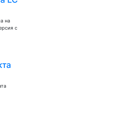
а на
ерсия с
кта
ата