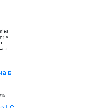
ified
ра в
но
ката
на в
19.
а LC