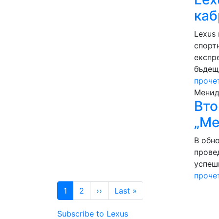
каб
Lexus
спорт
експр
бъдещ
проче
Менидж
Вто
„Ме
В обн
прове
успеш
проче
Pagination
Next page
Last page
1
2
››
Last »
Subscribe to Lexus