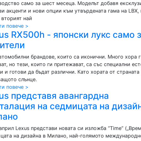
водство само за шест месеца. Моделът добавя ексклуз
ви акценти и нови опции към утвърдената гама на LBX,
 вторият най
ти повече >
us RX500h - японски лукс само 
ители
втомобилни брандове, които са иконични. Много хора 
ат, но тези, които ги притежават, са със специални ес
и и готови да бъдат различни. Като хората от страната
ващото слънце.
ти повече >
us представя авангардна
талация на седмицата на дизайн
лано
април Lexus представи новата си изложба “Time” („Врем
цата на дизайна в Милано, най-голямото международн