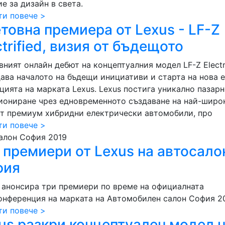
е за дизайн в света.
ти повече >
товна премиера от Lexus - LF-Z
ctrified, визия от бъдещото
ният онлайн дебют на концептуалния модел LF-Z Electr
дава началото на бъдещи инициативи и старта на нова е
цията на марката Lexus. Lexus постига уникално пазар
иониране чрез едновременното създаване на най-широ
от премиум хибридни електрически автомобили, про
ти повече >
алон София 2019
 премиери от Lexus на автосало
фия
 анонсира три премиери по време на официалната
онференция на марката на Автомобилен салон София 20
ти повече >
us разкри концептуален модел н