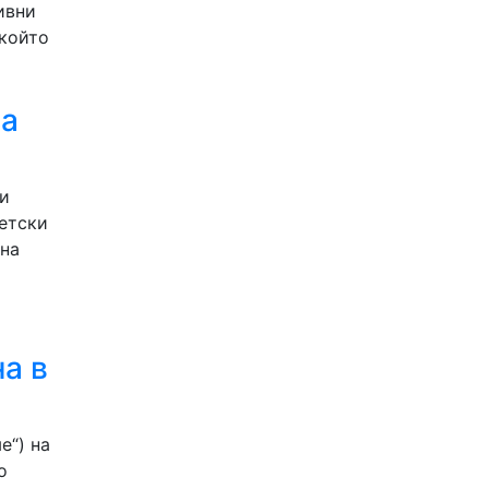
ивни
 който
за
ги
тетски
 на
а в
е“) на
о