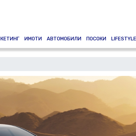
Премини
към
основното
съдържание
КЕТИНГ
ИМОТИ
АВТОМОБИЛИ
ПОСОКИ
LIFESTYL