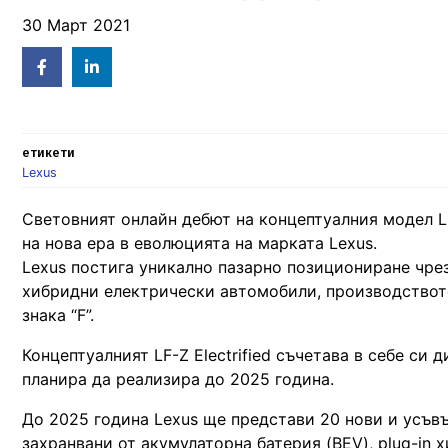
30 Март 2021
Facebook
Linked
in
етикети
Lexus
Световният онлайн дебют на концептуалния модел LF
на нова ера в еволюцията на марката Lexus.
Lexus постига уникално пазарно позициониране чре
хибридни електрически автомобили, производствот
знака “F”.
Концептуалният LF-Z Electrified съчетава в себе си 
планира да реализира до 2025 година.
До 2025 година Lexus ще представи 20 нови и усъв
захранвани от акумулаторна батерия (BEV), plug-in