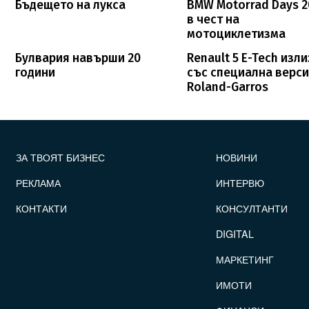
Бъдещето на лукса
BMW Motorrad Days 20
в чест на
мотоциклетизма
Булвария навърши 20
Renault 5 E-Tech изл
години
със специална верс
Roland-Garros
FOOTER_STATII
ЗА ТВОЯТ БИЗНЕС
НОВИНИ
РЕКЛАМА
ИНТЕРВЮ
КОНТАКТИ
КОНСУЛТАНТИ
DIGITAL
МАРКЕТИНГ
ИМОТИ