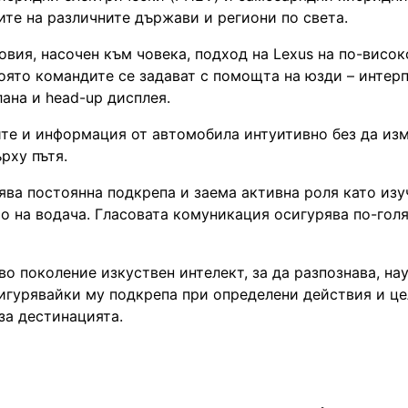
ите на различните държави и региони по света.
вия, насочен към човека, подход на Lexus на по-висок
която командите се задават с помощта на юзди – интер
ана и head-up дисплея.
ите и информация от автомобила интуитивно без да из
рху пътя.
урява постоянна подкрепа и заема активна роля като изу
о на водача. Гласовата комуникация осигурява по-гол
о поколение изкуствен интелект, за да разпознава, на
сигурявайки му подкрепа при определени действия и це
за дестинацията.