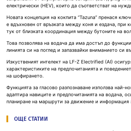
електрически (HEV), които да съответстват на нужд
Новата концепция на кокпита “Tazuna” пренася ключо
е вдъхновен от връзката между коня и ездача, при 
тук от близката координация между бутоните на вол
Това позволява на водача да има достъп до функци
линията си на поглед и запазвайки вниманието си въ
Изкуственият интелект на LF-Z Electrified (AI) осиг
характеристиките на предпочитанията и поведениет
на шофирането.
Функцията за гласово разпознаване използва най-нов
адаптира навиците и предпочитанията на водача, о
планиране на маршрути за движение и информация 
ОЩЕ СТАТИИ