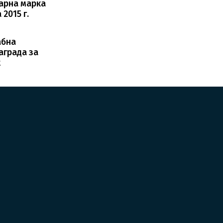
варна марка
2015 г.
абна
аграда за
t