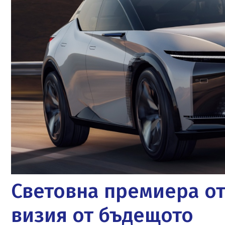
Световна премиера от L
визия от бъдещото