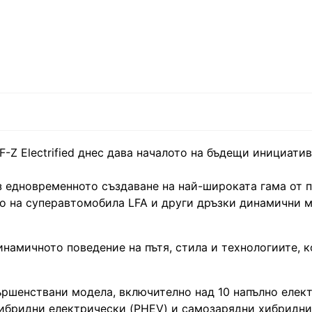
-Z Electrified днес дава началото на бъдещи инициатив
з едновременното създаване на най-широката гама от
о на суперавтомобила LFA и други дръзки динамични 
динамичното поведение на пътя, стила и технологиите, 
ършенствани модела, включително над 10 напълно елек
 хибридни електрически (PHEV) и самозарядни хибридни