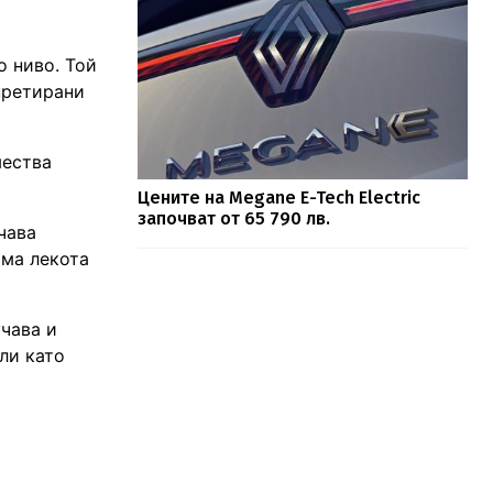
о ниво. Той
претирани
мества
Цените на Megane E-Tech Electric
започват от 65 790 лв.
чава
яма лекота
учава и
ли като