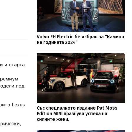
Volvo FH Electric бе избран за “Камион
на годината 2024”
и и старта
 премиум
модели под
които Lexus
Със специалното издание Pat Moss
Edition MINI празнува успеха на
силните жени.
трически,