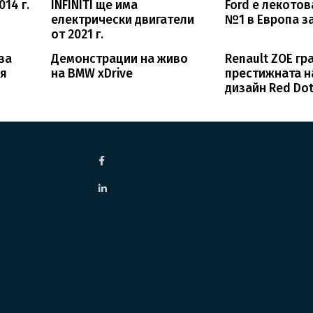
14 г.
INFINITI ще има
Ford е лекото
електрически двигатели
№1 в Европа за 
от 2021 г.
иза
Демонстрации на живо
Renault ZOE гр
ия
на BMW xDrive
престижната н
дизайн Red Do