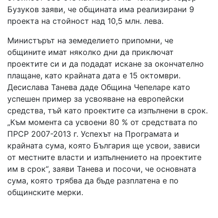
Бузуков заяви, че общината има реализирани 9
проекта на стойност над 10,5 млн. лева.
Министърът на земеделието припомни, че
общините имат няколко дни да приключат
проектите си и да подадат искане за окончателно
плащане, като крайната дата е 15 октомври.
Десислава Танева даде Община Чепеларе като
успешен пример за усвояване на европейски
средства, тъй като проектите са изпълнени в срок.
„Към момента са усвоени 80 % от средствата по
ПРСР 2007-2013 г. Успехът на Програмата и
крайната сума, която България ще усвои, зависи
от местните власти и изпълнението на проектите
им в срок“, заяви Танева и посочи, че основната
сума, която трябва да бъде разплатена е по
общинските мерки.