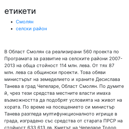
етикети
Смолян
селски район
В Област Смолян са реализирани 560 проекта по
Програмата за развитие на селските райони 2007-
2013 на обща стойност 114 млн. лева. От тях 87
млн. лева са общински проекти. Това обяви
министърът на земеделието и храните Десислава
Танева в град Чепеларе, Област Смолян. По думите
й, чрез тези средства местните власти имаха
възможността да подобрят условията на живот на
хората. По време на посещението си министър
Танева разгледа мултифункционалното игрище в
града, изградено със средства от старата ПРСР на
стойност 633 613 лв. Кметът на Чепеларе Тодор