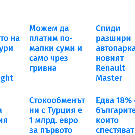
Можем да
Спиди
то на
платим по-
разшири
ури
малки суми и
автопарка
само чрез
новият
гривна
Renault
ight
Master
Стокообменът
Едва 18% 
а
ни с Турция e
българите
ия
1 млрд. евро
които
за първото
спестяват