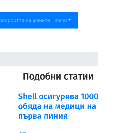
скоростта на жените
menu
Подобни статии
Shell осигурява 1000
обяда на медици на
първа линия