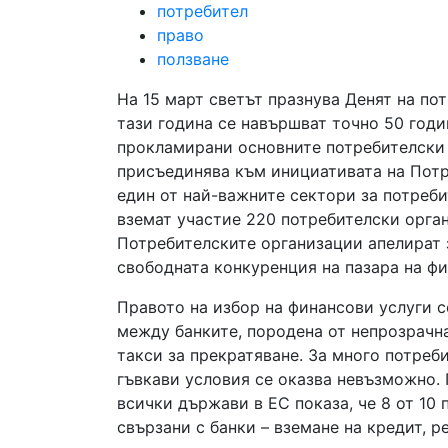
потребител
право
ползване
На 15 март светът празнува Денят на по
тази година се навършват точно 50 годи
прокламирани основните потребителски 
присъединява към инициативата на Потр
един от най-важните сектори за потреби
вземат участие 220 потребителски орган
Потребителските организации апелират 
свободната конкуренция на пазара на фи
Правото на избор на финансови услуги с
между банките, породена от непрозрачн
такси за прекратяване. За много потреб
гъвкави условия се оказва невъзможно.
всички държави в ЕС показа, че 8 от 10
свързани с банки – вземане на кредит, 