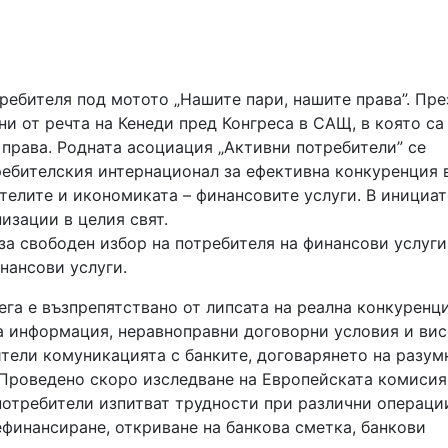
требителя под мотото „Нашите пари, нашите права”. Пре
ни от речта на Кенеди пред Конгреса в САЩ, в която са
права. Родната асоциация „Активни потребители” се
ебителския интернационал за ефективна конкуренция 
телите и икономиката – финансовите услуги. В инициа
изации в целия свят.
за свободен избор на потребителя на финансови услуги
нансови услуги.
ега е възпрепятствано от липсата на реална конкуренц
а информация, неравноправни договорни условия и ви
ители комуникацията с банките, договарянето на разум
 Проведено скоро изследване на Европейската комисия
 потребители изпитват трудности при различни операци
рефинансиране, откриване на банкова сметка, банкови