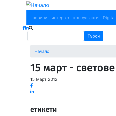
Премини
към
Main navigation
основното
новини
интервю
консултанти
Digital
съдържание
Търси
Търси
Начало
15 март - светов
15 Март 2012
Facebook
Linked
in
етикети