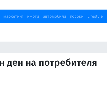
маркетинг
имоти
автомобили
посоки
Lifestyle
ен ден на потребителя