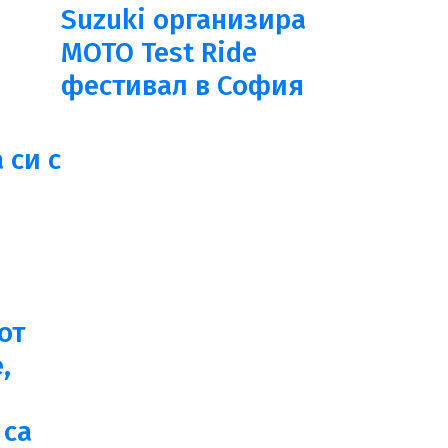
Suzuki организира
MOTO Test Ride
фестивал в София
 си с
от
,
 са