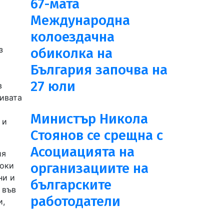
67-мата
Международна
колоездачна
з
обиколка на
България започва на
27 юли
в
тивата
Министър Никола
 и
Стоянов се срещна с
Асоциацията на
ия
организациите на
соки
ни и
българските
 във
работодатели
и,