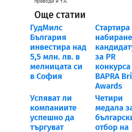
преводи и т.н.
Още статии
ГудМилс
Стартира
България
набиране
инвестира над
кандидат
5,5 млн. лв. в
за PR
мелницата си
конкурса
в София
BAPRA Br
Awards
Успяват ли
Четири
компаниите
медала з
успешно да
българск
търгуват
отбор на