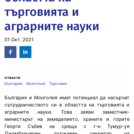
търговията и
аграрните науки
01 Окт. 2021
Facebook
Linked
in
етикети
българия
Монголия
Търговия
България и Монголия имат потенциал да насърчат
сътрудничеството си в областта на търговията и
аграрните науки. Това заяви заместник-
министърът на земеделието, храните и горите
Георги Събев на среща с г-н Тумур-уя
Джамбалцерен, държавен секретар на