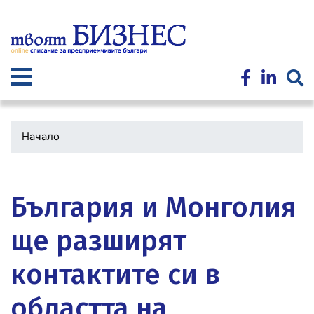
Премини
към
основното
съдържание
Начало
Водеща
снимка
България и Монголия
ще разширят
контактите си в
областта на