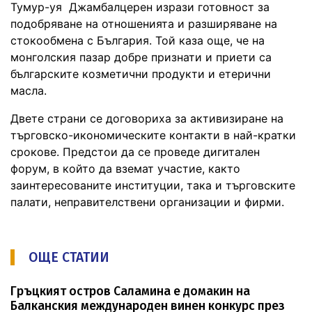
Тумур-уя Джамбалцерен изрази готовност за
подобряване на отношенията и разширяване на
стокообмена с България. Той каза още, че на
монголския пазар добре признати и приети са
българските козметични продукти и етерични
масла.
Двете страни се договориха за активизиране на
търговско-икономическите контакти в най-кратки
срокове. Предстои да се проведе дигитален
форум, в който да вземат участие, както
заинтересованите институции, така и търговските
палати, неправителствени организации и фирми.
ОЩЕ СТАТИИ
Гръцкият остров Саламина е домакин на
Балканския международен винен конкурс през