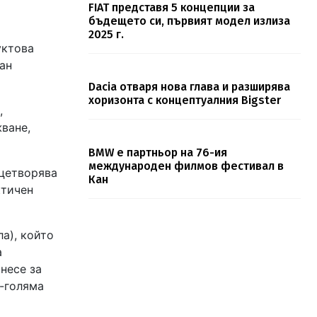
FIAT представя 5 концепции за
бъдещето си, първият модел излиза
2025 г.
уктова
ан
Dacia отваря нова глава и разширява
хоризонта с концептуалния Bigster
,
ване,
BMW е партньор на 76-ия
международен филмов фестивал в
ицетворява
Кан
ктичен
ла), който
а
несе за
о-голяма