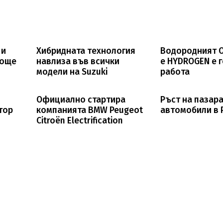
 и
Хибридната технология
Водородният Op
 още
навлиза във всички
e HYDROGEN е г
модели на Suzuki
работа
Официално стартира
Ръст на пазара
тор
компанията BMW Peugeot
автомобили в 
Citroën Electrification