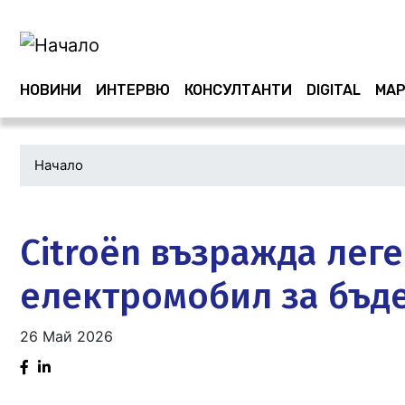
Main navigation
НОВИНИ
ИНТЕРВЮ
КОНСУЛТАНТИ
DIGITAL
МАР
Начало
Водеща
снимка
Citroën възражда леге
електромобил за бъд
26 Май 2026
Facebook
Linked
in