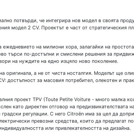
ално потвърди, че интегрира нов модел в своята прод
рния модел 2 CV. Проектът е част от стратегическия пл
 ежедневието на милиони хора, залагайки на простота
ново търси по-достъпни и смислени решения за придвиж
вори на нуждите на едно изцяло ново поколение.
а оригинала, а не от чиста носталгия. Моделът ще ол
CV: достъпност за масовия потребител, олекотен и пра
лния проект TPV (Toute Petite Voiture - много малка ко
слен като директен отговор на предизвикателствата н
градски регулации. С него Citroën има за цел да допри
лектрически превозни средства, които да предлагат п
 индивидуалността или привлекателността на дизайна.