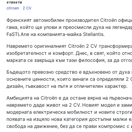
етикети
citroen
2 CV
Френският автомобилен производител Citroën офици
гама, който ще улови и преосмисли духа на легенда
FaSTLAne на компанията-майка Stellantis.
Навремето оригиналният Citroën 2 CV трансформира
изобретателност и комфорт. Днес, в свят, който от
марката се завръща към тази философия, за да отго
Бъдещото превозно средство е вдъхновено от духа н
основните ценности, които винаги са определяли 2 
дизайн, гъвкавост на пътя и отличителен характер.
Амбицията на Citroën е да остане вярна на първонача
навремето даде живот на 2 CV. Новият модел е зами
модерната електрическа мобилност и новите строги 
появата на изцяло нова категория достъпни малки е
свобода на движение, без да се прави компромис с