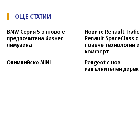
ОЩЕ СТАТИИ
BMW Серия 5 отново е
Новите Renault Trafic
предпочитана бизнес
Renault SpaceClass с
лимузина
повече технологии и
комфорт
Олимпийско MINI
Peugeot с нов
изпълнителен дирек
FOOTER_STATII
ЗА ТВОЯТ БИЗНЕС
НОВИНИ
РЕКЛАМА
ИНТЕРВЮ
КОНТАКТИ
КОНСУЛТАНТИ