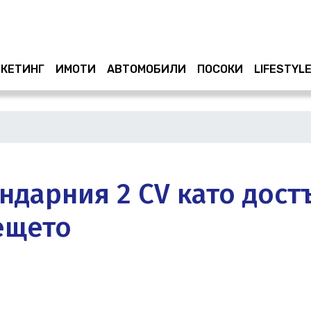
Премини
към
основното
съдържание
КЕТИНГ
ИМОТИ
АВТОМОБИЛИ
ПОСОКИ
LIFESTYL
ндарния 2 CV като дост
ещето