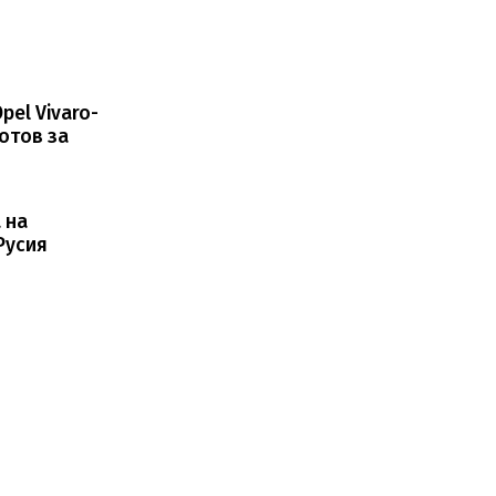
el Vivaro-
отов за
 на
Русия