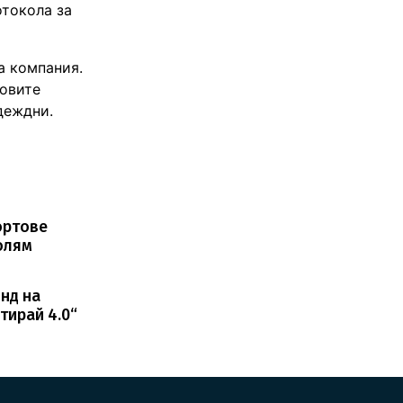
отокола за
а компания.
Новите
деждни.
м
ортове
голям
нд на
тирай 4.0“