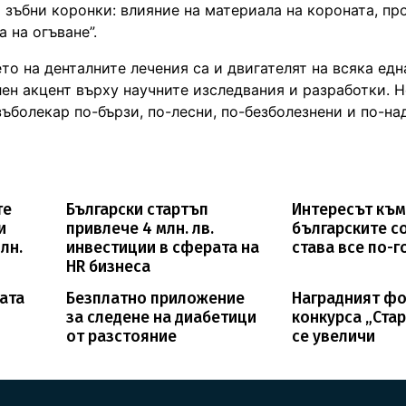
зъбни коронки: влияние на материала на короната, пр
 на огъване”.
то на денталните лечения са и двигателят на всяка едн
ен акцент върху научните изследвания и разработки. 
ъболекар по-бързи, по-лесни, по-безболезнени и по-на
те
Български стартъп
Интересът къ
и
привлече 4 млн. лв.
българските с
лн.
инвестиции в сферата на
става все по-
HR бизнеса
ката
Безплатно приложение
Наградният фо
за следене на диабетици
конкурса „Стар
от разстояние
се увеличи