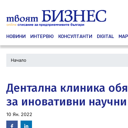
Main navigation
НОВИНИ
ИНТЕРВЮ
КОНСУЛТАНТИ
DIGITAL
МАР
Начало
Водеща
снимка
Дентална клиника об
за иновативни научни
10 Ян. 2022
Facebook
Linked