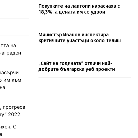
Покупките на лаптопи нараснаха с
18,3%, а цената им се удвои
Министър Иванов инспектира
критичните участъци около Телиш
тта на
 награден
„Сайт на годината“ отличи най-
добрите български уеб проекти
 насърчи
о им към
на
, прогреса
ry” 2022.
нхен. С
а