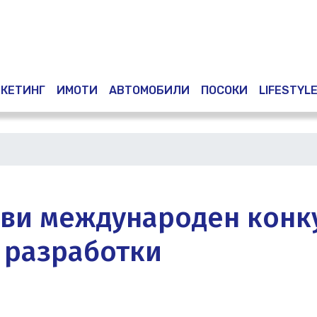
Премини
към
основното
съдържание
КЕТИНГ
ИМОТИ
АВТОМОБИЛИ
ПОСОКИ
LIFESTYL
яви международен конк
 разработки