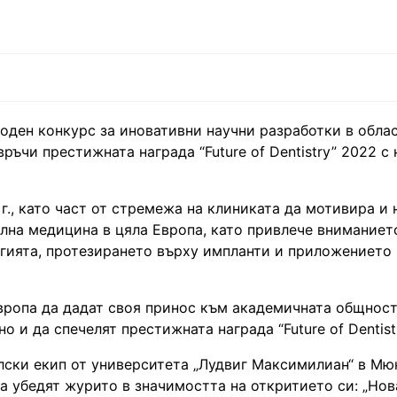
ден конкурс за иновативни научни разработки в облас
ъчи престижната награда “Future of Dentistry” 2022 с
г., като част от стремежа на клиниката да мотивира и
лна медицина в цяла Европа, като привлече вниманиет
гията, протезирането върху импланти и приложението 
вропа да дадат своя принос към академичната общност
 и да спечелят престижната награда “Future of Dentist
ски екип от университета „Лудвиг Максимилиан“ в Мю
а убедят журито в значимостта на откритието си: „Нов