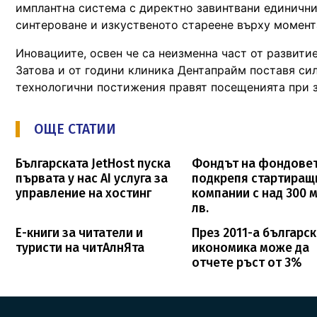
имплантна система с директно завинтвани единични 
синтероване и изкуственото стареене върху момента
Иновациите, освен че са неизменна част от развитие
Затова и от години клиника Дентапрайм поставя сил
технологични постижения правят посещенията при з
ОЩЕ СТАТИИ
Българската JetHost пуска
Фондът на фондове
първата у нас AI услуга за
подкрепя стартиращ
управление на хостинг
компании с над 300 м
лв.
Е-книги за читатели и
През 2011-а българс
туристи на читАлнЯта
икономика може да
отчете ръст от 3%