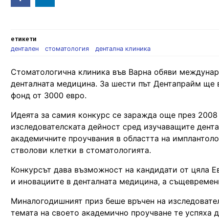
in
етикети
дентален
стоматология
дентална клиника
Стоматологична клиника във Варна обяви междунаро
денталната медицина. За шести път Дентапрайм ще вр
фонд от 3000 евро.
Идеята за самия конкурс се заражда още през 2008 
изследователската дейност сред изучаващите дента
академичните проучвания в областта на имплантоло
стволови клетки в стоматологията.
Конкурсът дава възможност на кандидати от цяла Е
и иновациите в денталната медицина, а същевременно
Миналогодишният приз беше връчен на изследовател
темата на своето академично проучване те успяха д