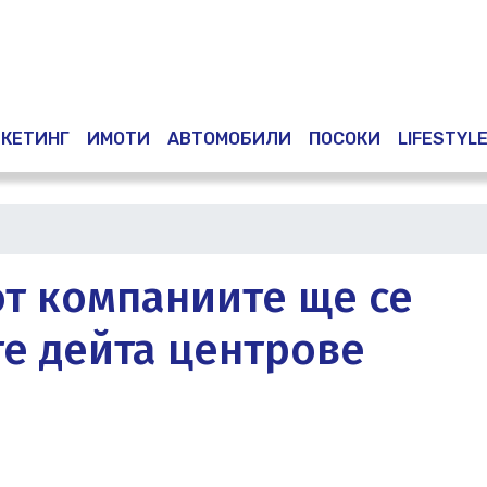
Премини
към
основното
съдържание
КЕТИНГ
ИМОТИ
АВТОМОБИЛИ
ПОСОКИ
LIFESTYL
от компаниите ще се
те дейта центрове