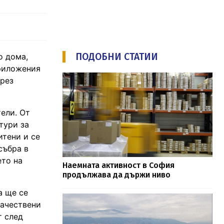
ПОДОБНИ СТАТИИ
о дома,
приложения
през
ели. От
тури за
итени и се
събра в
ето на
Наемната активност в София
продължава да държи ниво
а ще се
качествени
т след