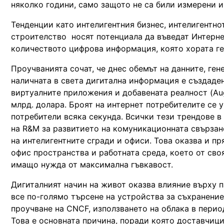
няколко години, само защото не са били измерени и
Тенденции като интелигентния бизнес, интелигентно
строителство носят потенциала да въведат Интерне
количеството цифрова информация, която хората ге
Проучванията сочат, че днес обемът на данните, гене
наличната в света дигитална информация е създаден
виртуалните приложения и добавената реалност (Aug
млрд. долара. Броят на интернет потребителите се 
потребители всяка секунда. Всички тези трендове 
на R&M за развитието на комуникационната свързан
на интелигентните сгради и офиси. Това оказва и п
офис пространства и работната среда, което от св
имащо нужда от максимална гъвкавост.
Дигиталният начин на живот оказва влияние върху п
все по-голямо търсене на устройства за съхранение
проучване на CNCF, използването на облака в период
Това е основната причина, поради която доставчици