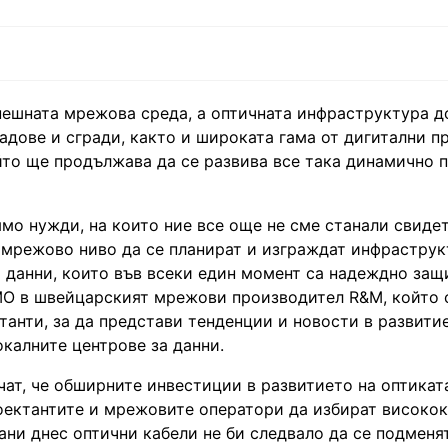
ешната мрежова среда, а оптичната инфраструктура д
адове и сгради, както и широката гама от дигитални 
йто ще продължава да се развива все така динамично 
мо нужди, на които ние все още не сме станали свидет
о мрежово ниво да се планират и изграждат инфраструк
 данни, които във всеки един момент са надеждно защ
МО в швейцарският мрежови производител R&M, който 
нти, за да представи тенденции и новости в развити
окалните центрове за данни.
ат, че обширните инвестиции в развитието на оптикат
роектантите и мрежовите оператори да избират високо
ни днес оптични кабели не би следвало да се подменя