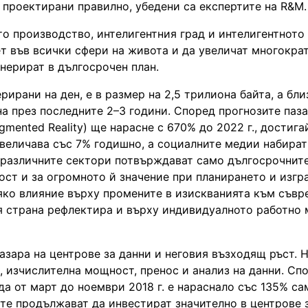
 проектирани правилно, убедени са експертите на R&M.
то производство, интелигентния град и интелигентното
т във всички сфери на живота и да увеличат многокра
нерират в дългосрочен план.
рирани на ден, е в размер на 2,5 трилиона байта, а бл
а през последните 2–3 години. Според прогнозите паза
mented Reality) ще нарасне с 670% до 2022 г., достига
увеличава със 7% годишно, а социалните медии набират
в различните сектори потвърждават само дългосрочнит
ост и за огромното й значение при планирането и изг
ряко влияние върху промените в изискванията към съв
оя страна рефлектира и върху индивидуалното работно 
азара на центрове за данни и неговия възходящ ръст. 
, изчислителна мощност, пренос и анализ на данни. Сп
а от март до ноември 2018 г. е нараснало със 135% са
те продължават да инвестират значително в центрове 