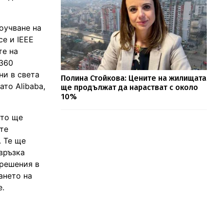
оучване на
ce и IEEE
те на
 360
ни в света
Полина Стойкова: Цените на жилищата
ато Alibaba,
ще продължат да нарастват с около
10%
ато ще
те
. Те ще
връзка
 решения в
ането на
е.