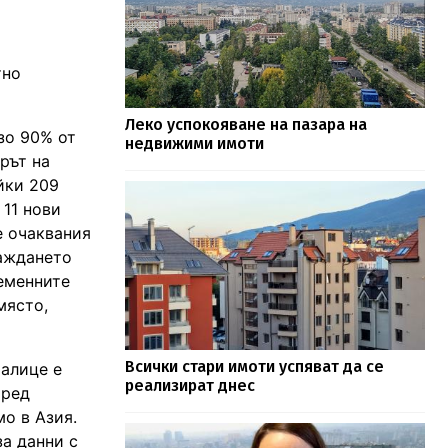
тно
Леко успокояване на пазара на
изо 90% от
недвижими имоти
рът на
йки 209
 11 нови
е очаквания
раждането
ременните
място,
Всички стари имоти успяват да се
Налице е
реализират днес
оред
мо в Азия.
за данни с