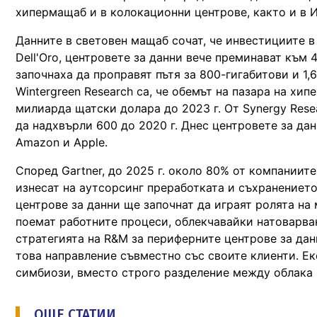
хипермащаб и в колокационни центрове, както и в И
Данните в световен мащаб сочат, че инвестициите в
Dell'Oro, центровете за данни вече преминават към 40
започнаха да проправят пътя за 800-гигабитови и 1,
Wintergreen Research са, че обемът на пазара на хи
милиарда щатски долара до 2023 г. От Synergy Rese
да надхвърли 600 до 2020 г. Днес центровете за дан
Amazon и Apple.
Според Gartner, до 2025 г. около 80% от компаниит
изнесат на аутсорсинг преработката и съхранението
центрове за данни ще започнат да играят ролята на
поемат работните процеси, облекчавайки натоварван
стратегията на R&M за периферните центрове за дан
това направление съвместно със своите клиенти. Е
симбиози, вместо строго разделение между облака 
ОЩЕ СТАТИИ