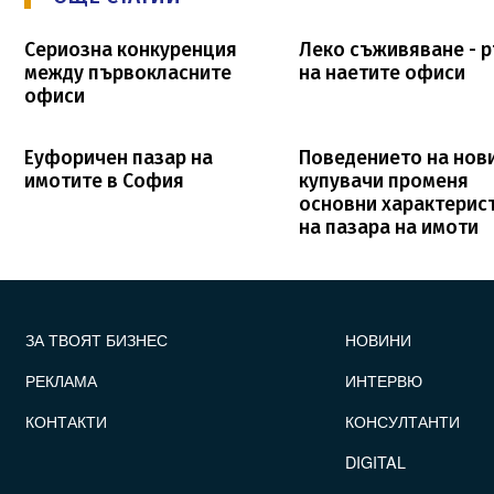
Сериозна конкуренция
Леко съживяване - 
между първокласните
на наетите офиси
офиси
Еуфоричен пазар на
Поведението на нов
имотите в София
купувачи променя
основни характерис
на пазара на имоти
FOOTER_STATII
ЗА ТВОЯТ БИЗНЕС
НОВИНИ
РЕКЛАМА
ИНТЕРВЮ
КОНТАКТИ
КОНСУЛТАНТИ
DIGITAL