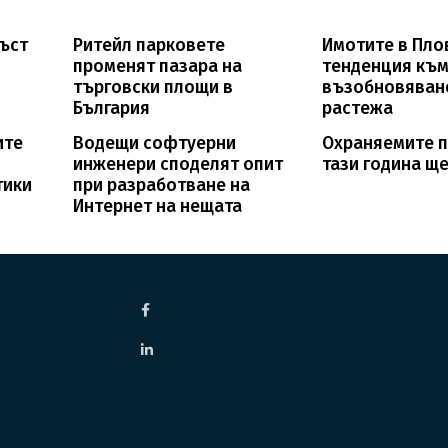
ръст
Ритейл парковете
Имотите в Пло
променят пазара на
тенденция къ
търговски площи в
възобновяван
България
растежа
ите
Водещи софтуерни
Охраняемите 
инженери споделят опит
тази година ще
тики
при разработване на
Интернет на нещата