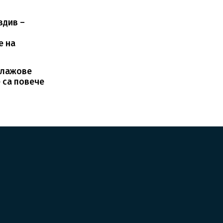
вдив –
м
е на
плажове
 са повече