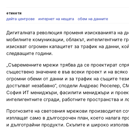
етикети
дейта центрове
интернет на нещата
обем на данните
Дигиталната революция променя изискванията на дн
мобилните комуникации, облакът, интелигентните гр
изискват огромен капацитет за трафик на данни, ко
следващите години.
„Съвременните мрежи трябва да се проектират спря
съществено значение е във всеки проект и на всяк
огромни обеми от данни и за трафик на същите тези
достъпват незабавно“, сподели Андреас Рюселер, С
София ИТ мениджъри, фасилити мениджъри и проекта
интелигентните сгради, работните пространства и л
Прогнозите на световния мрежови производител соч
изплащат само в дългосрочен план, което налага п
и дълготрайни продукти. Скъпите и широко използва