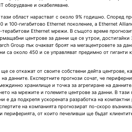
Т оборудване и окабеляване.
 тази област нарастват с около 9% годишно. Според пр
 и 100-гигабитово Ethernet поколение, а Ethernet Allian
6-терабитови Ethernet мрежи. В същото време прогнози
пермащабни центрове за данни ще се утрои, достигайки
arch Group пък очакват броят на мегацентровете за дан
ни са около 450 и се управляват предимно от гиганти к
е ще се откажат от своите собствени дейта центрове, к
 на данните. Експертните прогнози сочат, че периферни
 междинно хранилище и точка за агрегиране на данните
ето на мрежите и големите центрове за данни. В тази 
ни е да подкрепя ускорената разработка на компактни
кспертите на компанията прогнозират по-скоро възникв
и периферията, от които печеливши ще бъдат клиентит