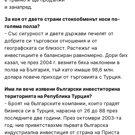
и занапред.
За коя от двете страни стокообменът носи по-
голяма полза?
- Със сигурност и двете държави печелят от
добрите си търговски отношения и от
географската си близост. Растежът на
инвестициите е балансиран равномерно. Дори бих
казал, че през 2004 г. везните бяха наклонени в
полза на България, тъй като имаше 98,6 млн.
долара повече приходи от търговията с Турция.
Има ли вече изявени български инвеститорина
територията на Република Турция?
- Броят на българските компании, които градят
бизнеса си в Турция, нарасна от 26 до 88 през
последните две години. През октомври 2003-та
год. ние приветствахме първата българска
индустриална инвестиция от страна на Приста