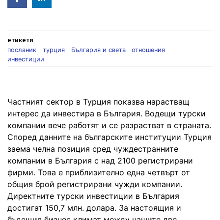
in
етикети
посланик
турция
България и света
отношения
инвестиции
Частният сектор в Турция показва нарастващ
интерес да инвестира в България. Водещи турски
компании вече работят и се разрастват в страната.
Според данните на българските институции Турция
заема челна позиция сред чуждестранните
компании в България с над 2100 регистрирани
фирми. Това е приблизително една четвърт от
общия брой регистрирани чужди компании.
Директните турски инвестиции в България
достигат 150,7 млн. долара. За настоящия и
бъдещия бизнес климат между нашите две