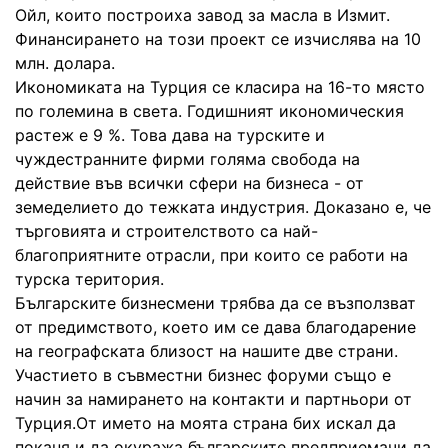
Ойл, които построиха завод за масла в Измит.
Финансирането на този проект се изчислява на 10
млн. долара.
Икономиката на Турция се класира на 16-то място
по големина в света. Годишният икономическия
растеж е 9 %. Това дава на турските и
чуждестранните фирми голяма свобода на
действие във всички сфери на бизнеса - от
земеделието до тежката индустрия. Доказано е, че
търговията и строителството са най-
благоприятните отрасли, при които се работи на
турска територия.
Българските бизнесмени трябва да се възползват
от предимството, което им се дава благодарение
на географската близост на нашите две страни.
Участието в съвместни бизнес форуми също е
начин за намирането на контакти и партньори от
Турция.От името на моята страна бих искал да
поканя и да окуража българските предприемачи да