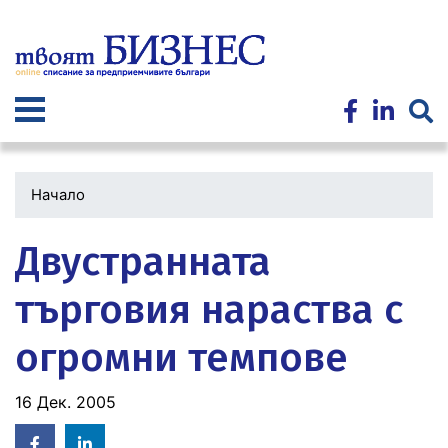
Премини
към
основното
съдържание
Начало
Двустранната
търговия нараства с
огромни темпове
16 Дек. 2005
Facebook
Linked