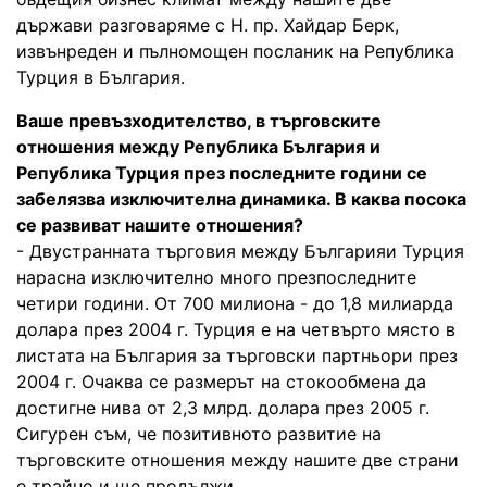
държави разговаряме с Н. пр. Хайдар Берк,
извънреден и пълномощен посланик на Република
Турция в България.
Ваше превъзходителство, в търговските
отношения между Република България и
Република Турция през последните години се
забелязва изключителна динамика. В каква посока
се развиват нашите отношения?
- Двустранната търговия между Българияи Турция
нарасна изключително много презпоследните
четири години. От 700 милиона - до 1,8 милиарда
долара през 2004 г. Турция е на четвърто място в
листата на България за търговски партньори през
2004 г. Очаква се размерът на стокообмена да
достигне нива от 2,3 млрд. долара през 2005 г.
Сигурен съм, че позитивното развитие на
търговските отношения между нашите две страни
е трайно и ще продължи