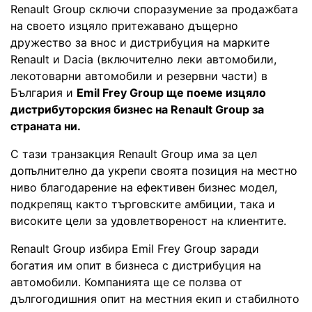
Renault Group сключи споразумение за продажбата
на своето изцяло притежавано дъщерно
дружество за внос и дистрибуция на марките
Renault и Dacia (включително леки автомобили,
лекотоварни автомобили и резервни части) в
България и
Emil Frey Group ще поеме изцяло
дистрибуторския бизнес на Renault Group за
страната ни.
С тази транзакция Renault Group има за цел
допълнително да укрепи своята позиция на местно
ниво благодарение на ефективен бизнес модел,
подкрепящ както търговските амбиции, така и
високите цели за удовлетвореност на клиентите.
Renault Group избира Emil Frey Group заради
богатия им опит в бизнеса с дистрибуция на
автомобили. Компанията ще се ползва от
дългогодишния опит на местния екип и стабилното