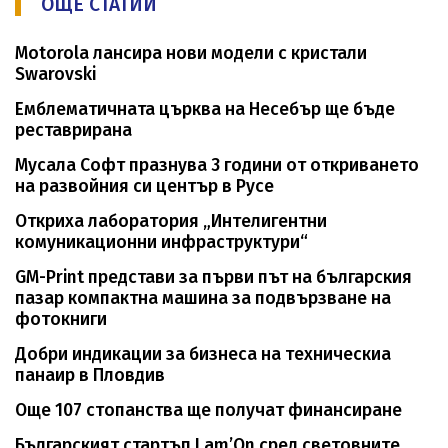
ОЩЕ СТАТИИ
Motorola лансира нови модели с кристали
Swarovski
Емблематичната църква на Несебър ще бъде
реставрирана
Мусала Софт празнува 3 години от откриването
на развойния си център в Русе
Откриха лаборатория „Интелигентни
комуникационни инфраструктури“
GM-Print представи за първи път на българския
пазар компактна машина за подвързване на
фотокниги
Добри индикации за бизнеса на техническиа
панаир в Пловдив
Още 107 стопанства ще получат финансиране
Българският стартъп Lam’On сред световните