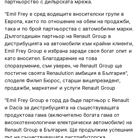
партньорство с дилърската мрежа.
"Emil Frey е сред водещите вносителски групи в
Европа, както по отношение на обем на продажби,
така и по брой партньорства с автомобилни марки.
Дългогодишен партньор на Renault Group в
дистрибуцията на автомобили към крайни клиенти,
Emil Frey Group е избрана заради своя богат опит и
като вносител. Благодарение на това
споразумение, съм уверен, че Renault Group ще
постигне своята Renaulution амбиция в България",
споделя Филип Бюрос, старши вицепрезидент,
продажби, маркетинг и услуги Renault Group
"Emil Frey Group е горд да бъде партньор с Renault
и Dacia за дистрибуцията на съществуващата
продуктова гама (включително богата гама от
високотехнологични електрически автомобили) на
Renault Group в България. Ще продължим успешния
път на съществуващата дистрибуторска