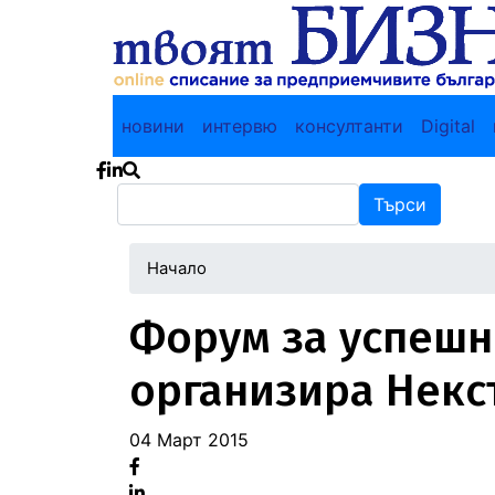
Main navigation
новини
интервю
консултанти
Digital
Търси
Търси
Начало
Форум за успеш
организира Некс
04 Март 2015
Facebook
Linked