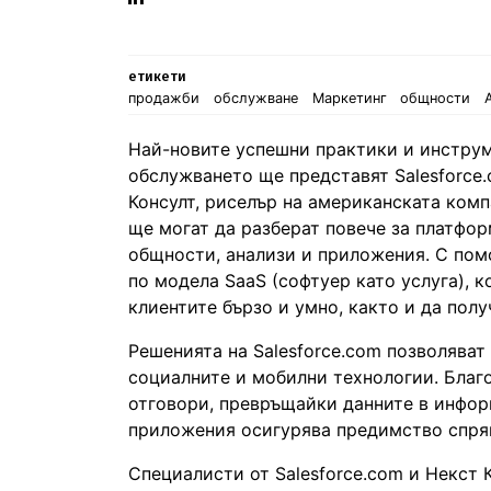
in
етикети
продажби
обслужване
Маркетинг
общности
Най-новите успешни практики и инструм
обслужването ще представят Salesforce.
Консулт, риселър на американската ком
ще могат да разберат повече за платфор
общности, анализи и приложения. С пом
по модела SaaS (софтуер като услуга), 
клиентите бързо и умно, както и да пол
Решенията на Salesforce.com позволяват
социалните и мобилни технологии. Благ
отговори, превръщайки данните в инфор
приложения осигурява предимство спря
Специалисти от Salesforce.com и Некст