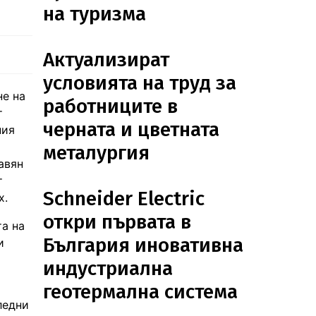
на туризма
Актуализират
условията на труд за
не на
работниците в
т
черната и цветната
ния
металургия
авян
т
Schneider Electric
х.
откри първата в
та на
България иновативна
и
индустриална
геотермална система
ледни