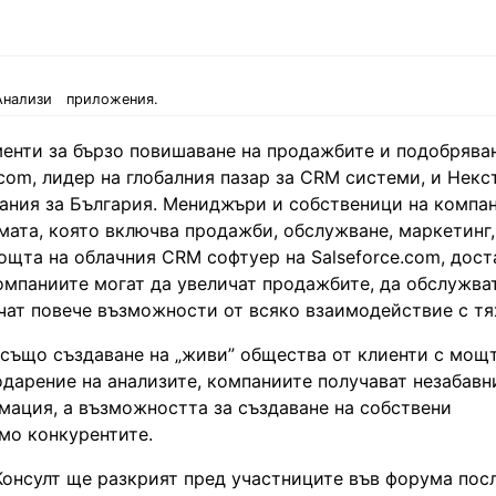
Анализи
приложения.
енти за бързо повишаване на продажбите и подобрява
com, лидер на глобалния пазар за CRM системи, и Некс
пания за България. Мениджъри и собственици на компа
мата, която включва продажби, обслужване, маркетинг,
ощта на облачния CRM софтуер на Salseforce.com, дост
компаниите могат да увеличат продажбитe, да обслужва
учат повече възможности от всяко взаимодействие с тя
 също създаване на „живи” общества от клиенти с мощ
одарение на анализите, компаниите получават незабавн
мация, а възможността за създаване на собствени
мо конкурентите.
 Консулт ще разкрият пред участниците във форума пос