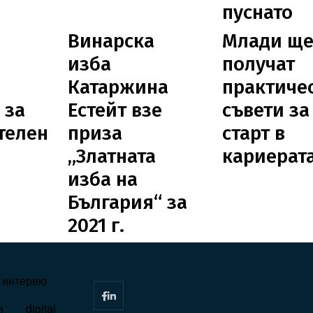
пуснато
Винарска
Млади щ
изба
получат
Катаржина
практиче
 за
Естейт взе
съвети за
телен
приза
старт в
„Златната
кариерата
изба на
България“ за
2021 г.
I
интервю
и
digital