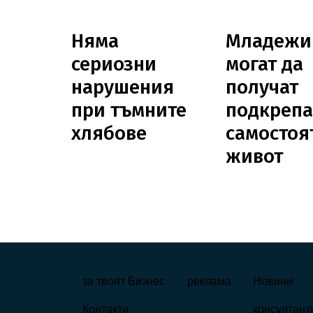
Няма
Младежи
сериозни
могат да
нарушения
получат
при тъмните
подкрепа
хлябове
самостоя
живот
FOOTER_STATI
за твоят Бизнес
реклама
Новини
Контакти
консултант