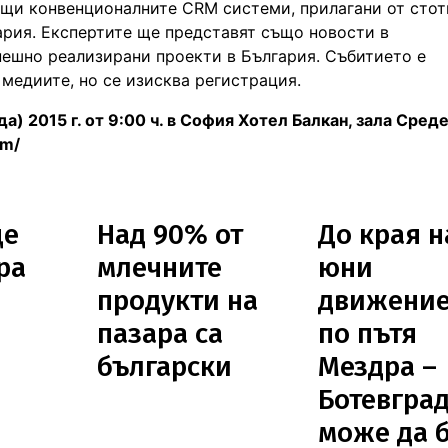
ащи конвенционалните CRM системи, прилагани от сто
гария. Експертите ще представят също новости в
пешно реализирани проекти в България. Събитието е
 медиите, но се изисква регистрация.
) 2015 г. от 9:00 ч. в София Хотел Балкан, зала Сред
om/
ще
Над 90% от
До края н
ра
млечните
юни
и
продукти на
движение
пазара са
по пътя
български
Мездра –
Ботевгра
може да 