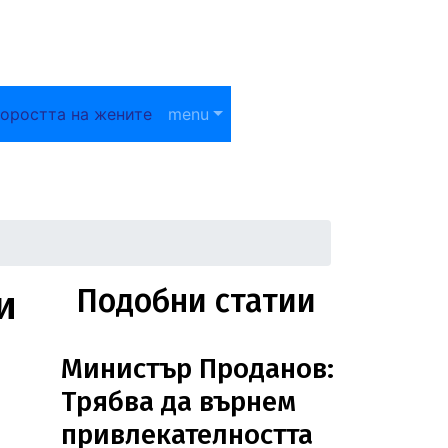
оростта на жените
menu
и
Подобни статии
Министър Проданов:
Трябва да върнем
привлекателността