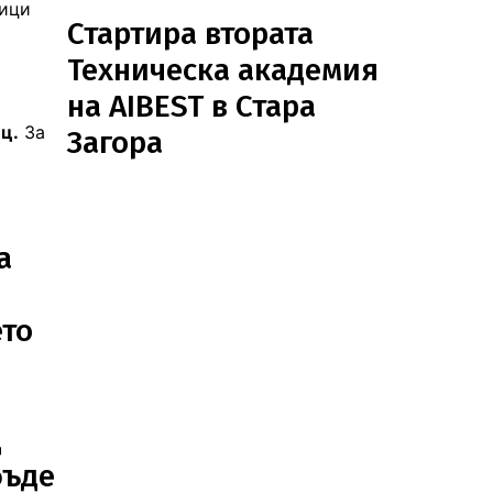
тици
Стартира втората
Техническа академия
на AIBEST в Стара
ец.
За
Загора
а
то
д
бъде