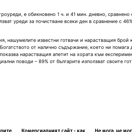
оуреди, е обикновено 1 ч. и 41 мин. дневно, сравнено с
зват уреди за почистване всеки ден в сравнение с 46
ия, нашумелите известни готвачи и нарастващия брой 
Богатството от налично съдържание, което ни помага 
 показва нарастващия апетит на хората към експериме
циални поводи – 89% от българите използват своите го
ерите
Комерсиалният сайт - как
Не мога, не мог