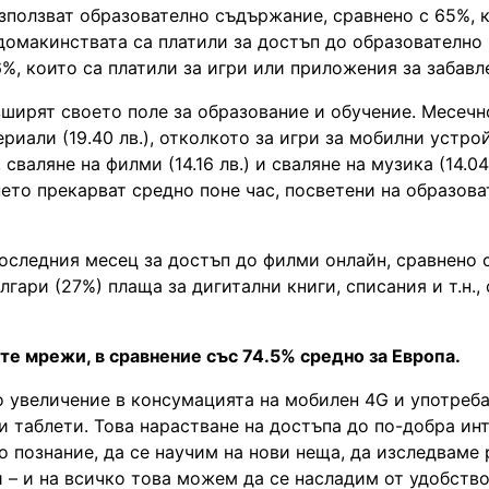
използват образователно съдържание, сравнено с 65%, 
домакинствата са платили за достъп до образователно
%, които са платили за игри или приложения за забавл
зширят своето поле за образование и обучение. Месечн
иали (19.40 лв.), отколкото за игри за мобилни устрой
 сваляне на филми (14.16 лв.) и сваляне на музика (14.04 
ето прекарват средно поне час, посветени на образова
оследния месец за достъп до филми онлайн, сравнено 
гари (27%) плаща за дигитални книги, списания и т.н.,
те мрежи, в сравнение със 74.5% средно за Европа.
о увеличение в консумацията на мобилен 4G и употреба
и таблети. Това нарастване на достъпа до по-добра ин
 познание, да се научим на нови неща, да изследваме
и – и на всичко това можем да се насладим от удобство