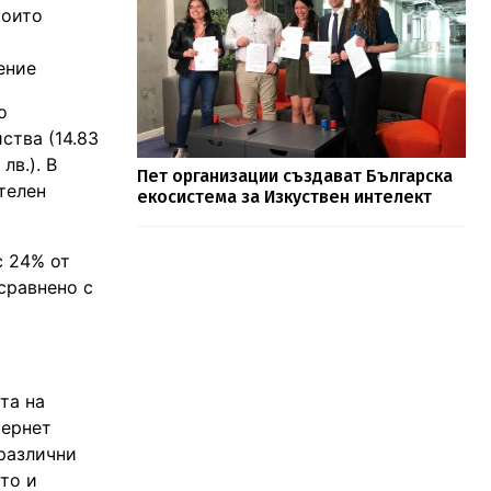
които
ение
о
ства (14.83
лв.). В
Пет организации създават Българска
телен
екосистема за Изкуствен интелект
с 24% от
 сравнено с
та на
тернет
 различни
то и