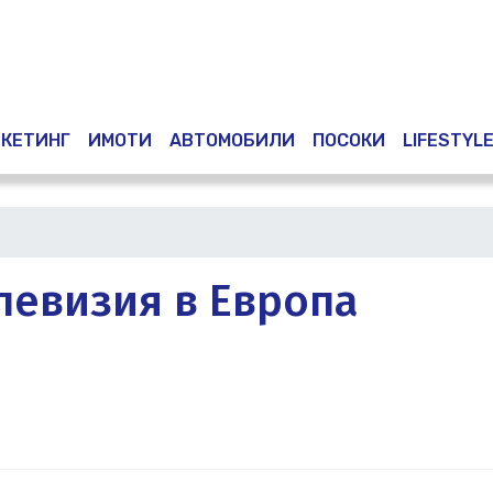
Премини
към
основното
съдържание
КЕТИНГ
ИМОТИ
АВТОМОБИЛИ
ПОСОКИ
LIFESTYL
левизия в Европа