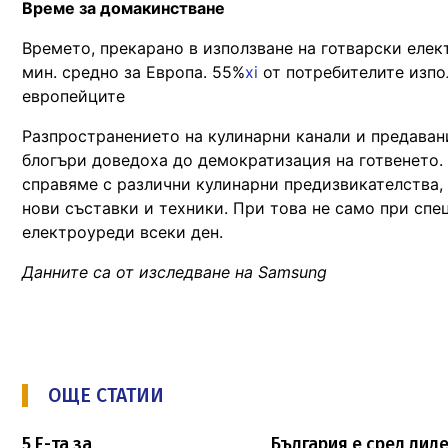
Време за домакинстване
Времето, прекарано в използване на готварски електр
мин. средно за Европа. 55%
xi
от потребителите изпол
европейците
Разпространението на кулинарни канали и предаван
блогъри доведоха до демократизация на готвенето. 
справяме с различни кулинарни предизвикателства,
нови съставки и техники. При това не само при спе
електроуреди всеки ден.
Данните са от изследване на Samsung
ОЩЕ СТАТИИ
5 E-та за
България е сред лид