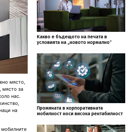
Какво е бъдещото на печата в
условията на „новото нормално“
вено място,
, място за
коло нас.
кинство,
Промяната в корпоративната
наци на
мобилност носи висока рентабилност
а мобилните