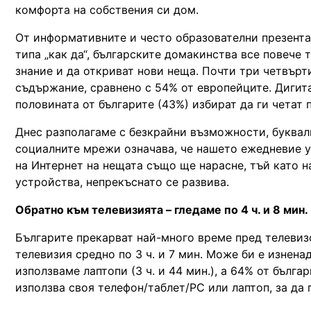
комфорта на собствения си дом.
Oт информативните и често образователни презентац
типа „как да“, българските домакинства все повече
знание и да откриват нови неща. Почти три четвърт
съдържание, сравнено с 54% от европейците. Дигита
половината от българите (43%) избират да ги четат
Днес разполагаме с безкрайни възможности, буквал
социалните мрежи означава, че нашето ежедневие у 
на Интернет на нещата също ще нарасне, тъй като н
устройства, непрекъснато се развива.
Обратно към телевизията – гледаме по 4 ч. и 8 мин.
Българите прекарват най-много време пред телевизор
телевизия средно по 3 ч. и 7 мин. Може би е изненад
използваме лаптопи (3 ч. и 44 мин.), а 64% от бълг
използва своя телефон/таблет/PC или лаптоп, за да 