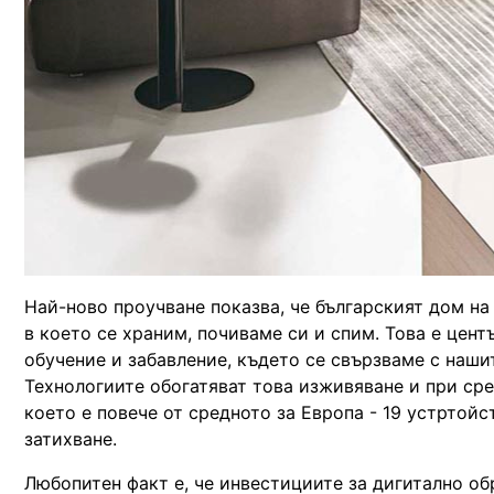
Най-ново проучване показва, че българският дом на 
в което се храним, почиваме си и спим. Това е цент
обучение и забавление, където се свързваме с наши
Технологиите обогатяват това изживяване и при ср
което е повече от средното за Европа - 19 устртойс
затихване.
Любопитен факт е, че инвестициите за дигитално об