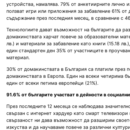
устройства, намалява. 79% от анкетиирните лично 
ползват игри или приложения за забавление 61% от 
съдържание през последния месец, в сравнение с 46
Технологиите дават възможност на българите да ра
домакинствата харчат повече за образователни матер
лв.) и материали за забавление като книги (15.18 лв.),
един стандартен ден 35% от участниците в проучван
материал.
30% от домакинствата в България са платили през п
домакинствата в Европа. Един на всеки четирима бъл
един от всеки петима европейци (21%).
91.6% от българите участват в дейности в социални
През последните 12 месеца се наблюдава значителн
свързан с интернет хардуер като смарт телевизори 
свързаност ни дава възможност да разширим своето
изкуства и да научаваме повече за различни култур