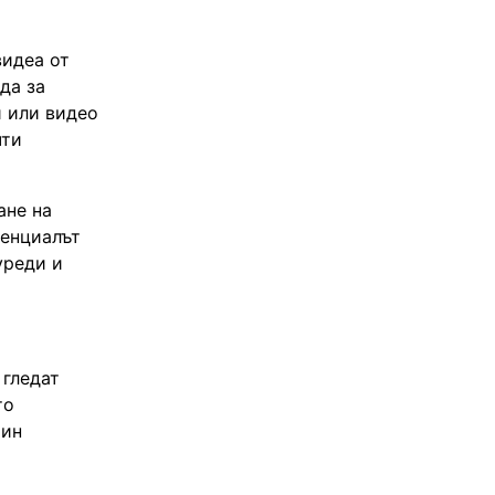
видеа от
да за
и или видео
чти
ане на
тенциалът
уреди и
 гледат
то
рин