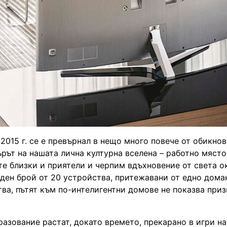
2015 г. се е превърнал в нещо много повече от обикно
ърът на нашата лична културна вселена – работно място
те близки и приятели и черпим вдъхновение от света о
еден брой от 20 устройства, притежавани от едно дома
тва, пътят към по-интелигентни домове не показва приз
разование растат, докато времето, прекарано в игри н