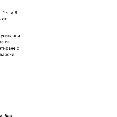
 1 ч. и 6
% от
кулинарни
да се
нтиране с
тварски
а, без