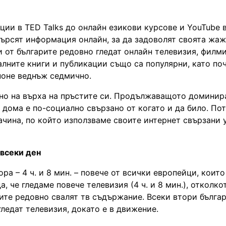
ии в TED Talks до онлайн езикови курсове и YouTube 
 търсят информация онлайн, за да задоволят своята жаж
и от българите редовно гледат онлайн телевизия, филм
лните книги и публикации също са популярни, като по
 поне веднъж седмично.
но на върха на пръстите си. Продължаващото доминир
дома е по-социално свързано от когато и да било. По
ачина, по който използваме своите интернет свързани 
 всеки ден
а – 4 ч. и 8 мин. – повече от всички европейци, които
а, че гледаме повече телевизия (4 ч. и 8 мин.), отколко
арите редовно свалят тв съдържание. Всеки втори бълга
гледат телевизия, докато е в движение.