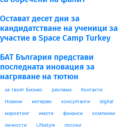
Остават десет дни за
кандидатстване на ученици за
участие в Space Camp Turkey
БAT България представи
последната иновация за
нагряване на тютюн
за твоят Бизнес
реклама
Контакти
footer_statii
Новини
интервю
консултанти
digital
маркетинг
имоти
финанси
компании
личности
Lifestyle
посоки