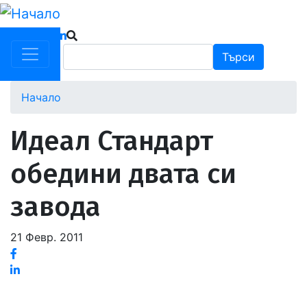
Премини
към
основното
Търси
Търси
съдържание
Начало
Идеал Стандарт
обедини двата си
завода
21 Февр. 2011
Facebook
Linked
in