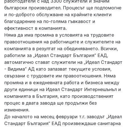
работодатели с над 3300 служители и значим
български производител. Процесът ще подпомогне
и по-доброто обслужване на крайните клиенти
благодарение на по-голяма гъвкавост и
ефективност в компанията.
Няма да има промяна в условията на трудовите
правоотношения на работниците и служителите на
компанията в резултат на обединяването. Всички,
работили за „Идеал Стандарт България” ЕАД,
автоматично стават служители на „Идеал Стандарт
- Видима” АД като запазват текущите условия,
свързани с трудовите им правоотношения. Няма
промяна и в ежедневната работа и бизнеса между
други единици на Идеал Стандарт Интернешънъл и
компанията в България, като производственият
процес в двата завода ще продължи без
изменения.
До началото на месец февруари т.г. заводът „Идеал
Стандарт България” ЕАД произвеждаше санитарна