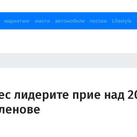
маркетинг
имоти
автомобили
посоки
Lifestyle
ес лидерите прие над 2
ленове