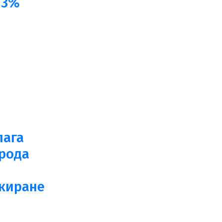
 3%
лага
 рода
киране