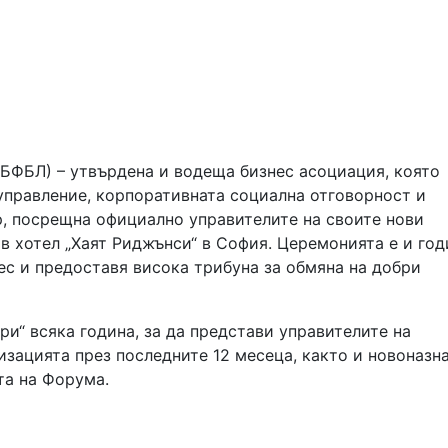
(БФБЛ) – утвърдена и водеща бизнес асоциация, която
управление, корпоративната социална отговорност и
р, посрещна официално управителите на своите нови
 в хотел „Хаят Риджънси“ в София. Церемонията е и го
ес и предоставя висока трибуна за обмяна на добри
и“ всяка година, за да представи управителите на
зацията през последните 12 месеца, както и новоназн
а на Форума.