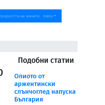
скоростта на жените
menu
Подобни статии
0
Олиото от
аржентински
слънчоглед напуска
България