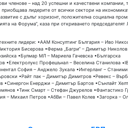
ови членове – над 20 успешни и качествени компании, 
а приобщава лидерите от всички сектори на икономика
развитие с дълъг хоризонт, положителна социална пром
сията на Форума“, каза при откриването председателят
техните лидери: •ААМ Консултинг България – Иво Нико
Виктория Бисерова •Ферма „Багри“ – Димитър Николов
рзийска •Булмар МЛ – Мариела Гачевска •Българска
ов •Електролукс Профешънал – Веселина Станилова •I
инентал София – Анджело Зукала •Интерланг – Станим
ъровски •Райт пак – Димитър Димитров •Ревекс – Върб
в •Синергон Енерджи – Димитър Бартов •Сънлайт Хелт
рмянов •Тинк Смарт – Стефан Джурелов •Фантастико Г
я – Михаил Петров •АбВи – Павел Колев •Загорка – О