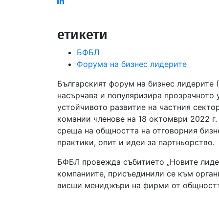
Linked
in
етикети
БФБЛ
Форума на бизнес лидерите
Българският форум на бизнес лидерите 
насърчава и популяризира прозрачното 
устойчивото развитие на частния секто
комании членове на 18 октомври 2022 г.
среща на общността на отговорния бизн
практики, опит и идеи за партньорство.
БФБЛ провежда събитието „Новите лидер
компаниите, присъединили се към органи
висши мениджъри на фирми от общностт