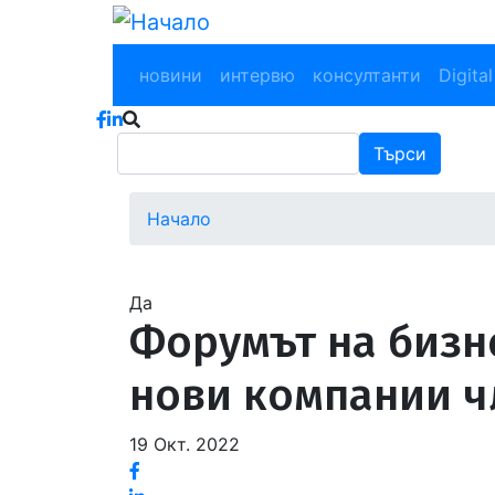
Премини
към
Main navigation
основното
новини
интервю
консултанти
Digital
съдържание
Търси
Търси
Начало
Водеща
снимка
Да
Форумът на бизн
нови компании ч
19 Окт. 2022
Facebook