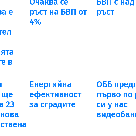
Очаква се
БВП с над
а е
ръст на БВП от
ръст
4%
тел
ята
е в
г
Енергийна
ОББ пред
 ще
ефективност
първо по
а 23
за сградите
си у нас
 нова
видеобан
ствена