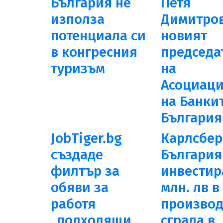
България не
Петя
използа
Димитров
потенциала си
новият
в конгресния
председа
туризъм
на
Асоциаци
на Банкит
България
JobTiger.bg
Карлсбер
създаде
България
филтър за
инвестир
обяви за
млн. лв в
работя
производ
„подходящи
сграда в