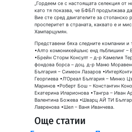
„Гордеем се с настоящата селекция от н
като тя показва, че БФБЛ продължава д
Вие сте сред двигателите за стопанско 
просперитет в страната, каквато е и ми
Хампарцумян.
Представени бяха следните компании и 
•Алто комюникейшънс енд пъблишинг – 
•Брейн Сторм Консулт – д-р Камелия Те
фондова борса – доц. д-р Маню Моравен
България – Симеон Лазаров •ИнтерКонт
Георгиева •Л’Oреал България – Минко Ц
Маринов •Роберт Бош – Константин Коно
Екатерина Иларионова •Тангра – Иван А
Валентина Божева •Шварц АЙ ТИ Българи
Лавренова •Шел – Ваня Иванчева.
Още статии