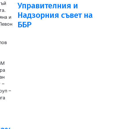
тъй
Управителния и
та.
Надзорния съвет на
яна и
ББР
 Левон
лов
BM
ира
ан
 –
руп –
лга