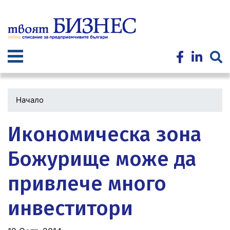
Премини
към
основното
съдържание
Начало
Икономическа зона
Божурище може да
привлече много
инвеститори