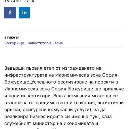
18 Септ. 2014
Facebook
Linked
in
етикети
Божурище
инвеститори
зона
Завърши първия етап от изграждането на
инфраструктурата на Икономическа зона София-
Божурище.„Успешното реализиране на проекти в
Икономическа зона София-Божурище ще привлече
и нови инвеститори. Всяка компания може да се
възползва от предимствата й (локация, логистични
връзки, осигурени комунални услуги), за да
реализира бизнес идеите си именно тук“, каза
служебният министър на икономиката и