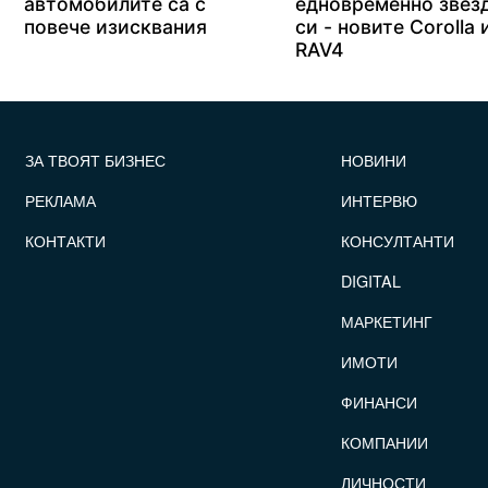
автомобилите са с
едновременно звез
повече изисквания
си - новите Corolla 
RAV4
FOOTER_STATII
ЗА ТВОЯТ БИЗНЕС
НОВИНИ
РЕКЛАМА
ИНТЕРВЮ
КОНТАКТИ
КОНСУЛТАНТИ
DIGITAL
МАРКЕТИНГ
ИМОТИ
ФИНАНСИ
КОМПАНИИ
ЛИЧНОСТИ