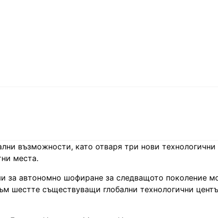
ални възможности, като отваря три нови технологични
тни места.
еми за автономно шофиране за следващото поколение м
към шестте съществуващи глобални технологични центъ