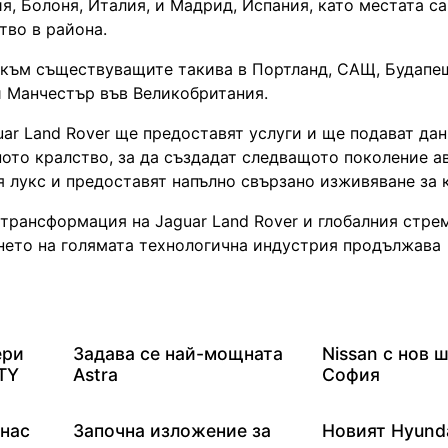
, Болоня, Италия, и Мадрид, Испания, като местата са
тво в района.
 към съществуващите такива в Портланд, САЩ, Будапещ
и Манчестър във Великобритания.
ar Land Rover ще предоставят услуги и ще подават да
еното кралство, за да създадат следващото поколение 
я лукс и предоставят напълно свързано изживяване за 
 трансформация на Jaguar Land Rover и глобалния стр
ането на голямата технологична индустрия продължава
ери
Задава се най-мощната
Nissan с нов 
TY
Astra
София
 нас
Започна изложение за
Новият Hyunda