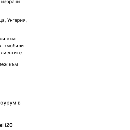
 избрани
а, Унгария,
нни към
автомобили
клиентите.
емеж към
шоурум в
i i20