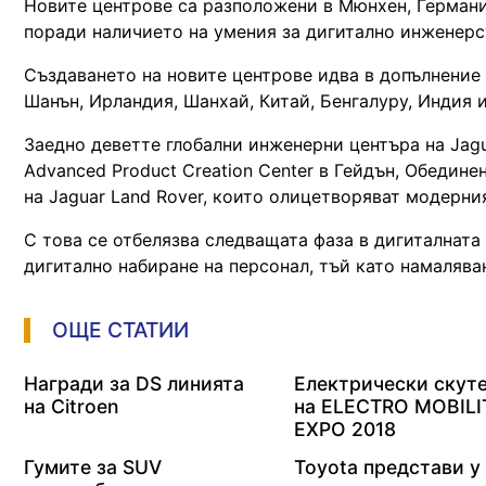
Новите центрове са разположени в Мюнхен, Германия
поради наличието на умения за дигитално инженерс
Създаването на новите центрове идва в допълнение
Шанън, Ирландия, Шанхай, Китай, Бенгалуру, Индия 
Заедно деветте глобални инженерни центъра на Jagu
Advanced Product Creation Center в Гейдън, Обедин
на Jaguar Land Rover, които олицетворяват модерни
С това се отбелязва следващата фаза в дигиталната
дигитално набиране на персонал, тъй като намаляв
ОЩЕ СТАТИИ
Награди за DS линията
Електрически скут
на Citroen
на ELECTRO MOBILI
EXPO 2018
Гумите за SUV
Toyota представи у