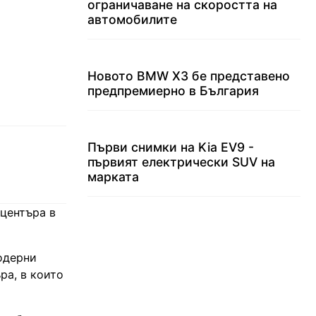
ограничаване на скоростта на
автомобилите
Новото BMW X3 бе представено
предпремиерно в България
Първи снимки на Kia EV9 -
първият електрически SUV на
марката
 центъра в
одерни
ра, в които