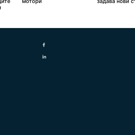
дите
мотори
задава нови 
и