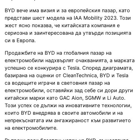
BYD вече има визия и за европейския пазар, като
представи шест модела на IAA Mobility 2023. Този
жест ясно показва, че китайската компания е
сериозна и заинтересована да утвърди позицията
си в Европа.
Продажбите на BYD на глобалния пазар на
електромобили надхвърлят очакванията, а марката
успешно се конкурира с Tesla. Според диаграмата,
базирана на оценки от CleanTechnica, BYD и Tesla
са водещите играчи в световния пазар на
електромобили, оставяйки зад себе си дори други
китайски марки като GAC Aion, SGMW и Li Auto.
Този успех се дължи на иновативните технологии,
които BYD внедрява в своите автомобили и на
непрекъснатата им ангажираност към развитието
на електромобилите.