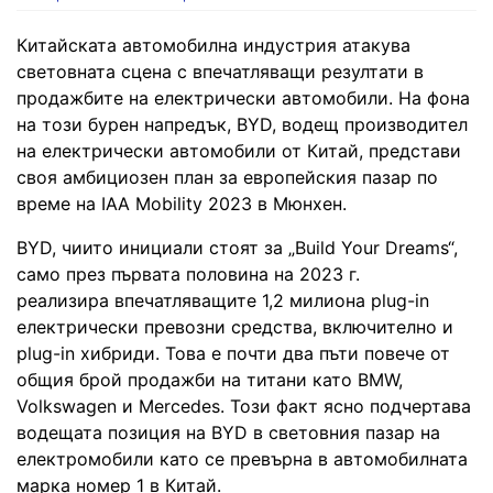
Китайската автомобилна индустрия атакува
световната сцена с впечатляващи резултати в
продажбите на електрически автомобили. На фона
на този бурен напредък, BYD, водещ производител
на електрически автомобили от Китай, представи
своя амбициозен план за европейския пазар по
време на IAA Mobility 2023 в Мюнхен.
BYD, чиито инициали стоят за „Build Your Dreams“,
само през първата половина на 2023 г.
реализира впечатляващите 1,2 милиона plug-in
електрически превозни средства, включително и
plug-in хибриди. Това е почти два пъти повече от
общия брой продажби на титани като BMW,
Volkswagen и Mercedes. Този факт ясно подчертава
водещата позиция на BYD в световния пазар на
електромобили като се превърна в автомобилната
марка номер 1 в Китай.