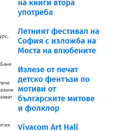
на книги втора
употреба
Летният фестивал на
урс.
София с изложба на
Моста на влюбените
 Баня
Излезе от печат
детско фентъзи по
лече
мотиви от
разени
българските митове
езават
и фолклор
ития
Vivacom Art Hall