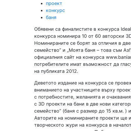
проект
конкурс
баня
Обявени са финалистите в конкурса Ideal
конкурса номинира 10 от 60 авторски 3D
Номинираните се борят за отличия в две
семейство” и „Моята баня – това съм Аз!
официалния сайт на конкурса www.banian
потребителите имат възможност да гласу
на публиката 2012.
Деветото издание на конкурса се провежд
вниманието на участниците върху проек
с потребностите, желанията и очаквания
с 3D проекти на бани в две нови катего
семейство” (баня с размер до 15 кв.м. ) и
Авторите на номинираните проекти ще и
творческото жури на конкурса в началот