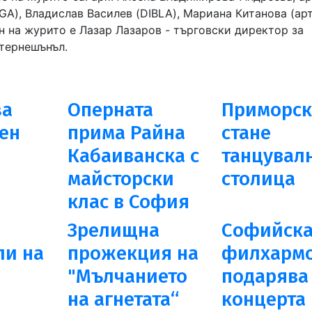
A), Владислав Василев (DIBLA), Мариана Китанова (ар
ен на журито е Лазар Лазаров - търговски директор за
тернешънъл.
за
Оперната
Приморск
ен
прима Райна
стане
Кабаиванска с
танцувал
майсторски
столица
клас в София
Зрелищна
Сoфийска
ли на
прожекция на
филхарм
в
"Мълчанието
подарява
на агнетата“
концерта