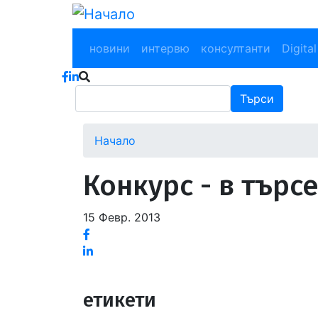
Премини
към
Main navigation
основното
новини
интервю
консултанти
Digital
съдържание
Търси
Търси
Начало
Конкурс - в търс
15 Февр. 2013
Facebook
Linked
in
етикети