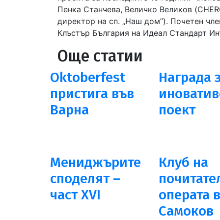
Пенка Станчева, Величко Великов (CHERG
директор на сп. „Наш дом”). Почетен чл
Клъстър България на Идеал Стандарт Ин
Още статии
Oktoberfest
Награда 
пристига във
иноватив
Варна
поект
Мениджърите
Клуб на
споделят –
почитате
част XVI
операта 
Самоков