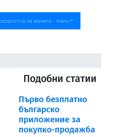
скоростта на жените
menu
я
Подобни статии
Първо безплатно
българско
приложение за
покупко-продажба