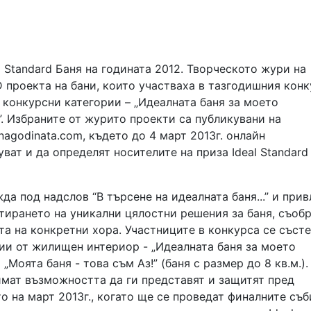
 Standard Баня на годината 2012. Творческото жури на
 проекта на бани, които участваха в тазгодишния конк
 конкурсни категории – „Идеалната баня за моето
”. Избраните от журито проекти са публикувани на
agodinata.com, където до 4 март 2013г. онлайн
ват и да определят носителите на приза Ideal Standard
а под надслов “В търсене на идеалната баня...” и прив
тирането на уникални цялостни решения за баня, съоб
та на конкретни хора. Участниците в конкурса се съст
рии от жилищен интериор - „Идеалната баня за моето
 „Моята баня - това съм Аз!” (баня с размер до 8 кв.м.).
мат възможността да ги представят и защитят пред
о на март 2013г., когато ще се проведат финалните съб