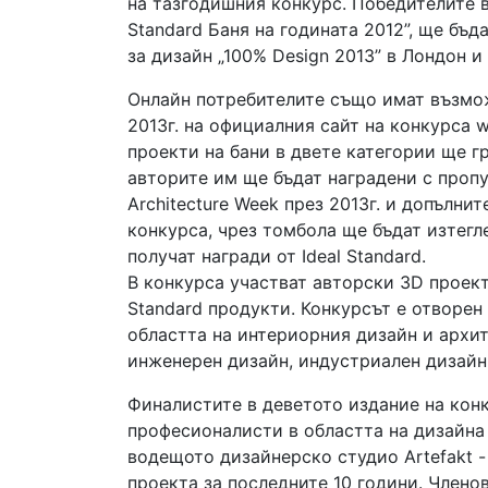
на тазгодишния конкурс. Победителите в
Standard Баня на годината 2012”, ще бъ
за дизайн „100% Design 2013” в Лондон и
Онлайн потребителите също имат възмож
2013г. на официалния сайт на конкурса 
проекти на бани в двете категории ще гр
авторите им ще бъдат наградени с пропус
Architecture Week през 2013г. и допълни
конкурса, чрез томбола ще бъдат изтегл
получат награди от Ideal Standard.
В конкурса участват авторски 3D проекти
Standard продукти. Конкурсът е отворен
областта на интериорния дизайн и архит
инженерен дизайн, индустриален дизайн
Финалистите в деветото издание на конк
професионалисти в областта на дизайна
водещото дизайнерско студио Artefakt 
проекта за последните 10 години. Члено