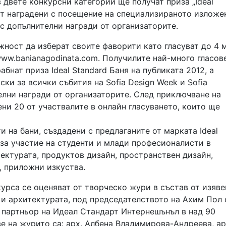
 двете конкурсни категории ще получат приза „Ideal
дат наградени с посещение на специализираното изложе
 с допълнителни награди от организаторите.
ност да изберат своите фаворити като гласуват до 4 
www.banianagodinata.com. Получилите най-много гласов
абнат приза Ideal Standard Баня на публиката 2012, а
ки за всички събития на Sofia Design Week и Sofia
телни награди от организаторите. След приключване на
ени 20 от участвалите в онлайн гласуването, които ще
 на бани, създадени с предлаганите от марката Ideal
 за участие на студенти и млади професионалисти в
ектурата, продуктов дизайн, пространствен дизайн,
, приложни изкуства.
урса се оценяват от творческо жури в състав от изяве
 и архитектурата, под председателството на Ахим Пол 
- партньор на Идеал Стандарт Интернешънъл в над 90
ве на журито са: арх. Албена Владимирова-Андреева, ар