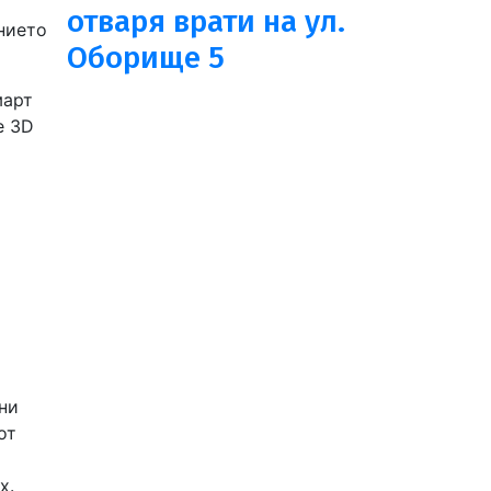
отваря врати на ул.
нието
Оборище 5
март
е 3D
ни
от
х.