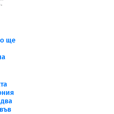
т-
о ще
на
та
ония
 два
 във