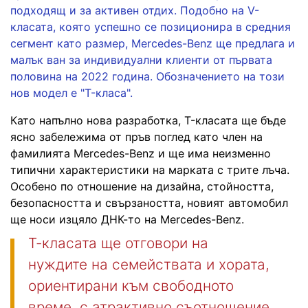
подходящ и за активен отдих. Подобно на V-
класата, която успешно се позиционира в средния
сегмент като размер, Mercedes-Benz ще предлага и
малък ван за индивидуални клиенти от първата
половина на 2022 година. Обозначението на този
нов модел е "T-класа".
Като напълно нова разработка, T-класата ще бъде
ясно забележима от пръв поглед като член на
фамилията Mercedes-Benz и ще има неизменно
типични характеристики на марката с трите лъча.
Особено по отношение на дизайна, стойността,
безопасността и свързаността, новият автомобил
ще носи изцяло ДНК-то на Mercedes-Benz.
Т-класата ще отговори на
нуждите на семействата и хората,
ориентирани към свободното
време, с атрактивно съотношение