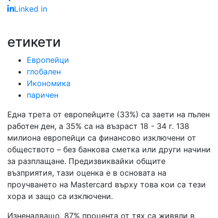
Linked in
етикети
Европейци
глобален
Икономика
паричен
Една трета от европейците (33%) са заети на пълен
работен ден, а 35% са на възраст 18 - 34 г. 138
милиона европейци са финансово изключени от
обществото – без банкова сметка или други начини
за разплащане. Предизвиквайки общите
възприятия, тази оценка е в основата на
проучването на Mastercard върху това кои са тези
хора и защо са изключени.
Изненадващо, 87% процента от тях са живяли в