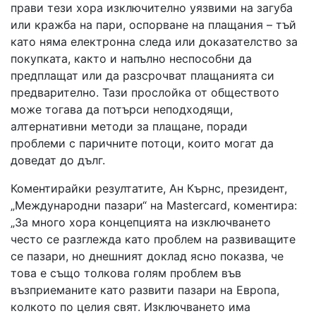
прави тези хора изключително уязвими на загуба
или кражба на пари, оспорване на плащания – тъй
като няма електронна следа или доказателство за
покупката, както и напълно неспособни да
предплащат или да разсрочват плащанията си
предварително. Тази прослойка от обществото
може тогава да потърси неподходящи,
алтернативни методи за плащане, поради
проблеми с паричните потоци, които могат да
доведат до дълг.
Коментирайки резултатите, Ан Кърнс, президент,
„Международни пазари“ на Mastercard, коментира:
„За много хора концепцията на изключването
често се разглежда като проблем на развиващите
се пазари, но днешният доклад ясно показва, че
това е също толкова голям проблем във
възприеманите като развити пазари на Европа,
колкото по целия свят. Изключването има