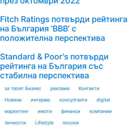
през октомври 2022
Fitch Ratings потвърди рейтинга
на България ‘BBB’ с
положителна перспектива
Standard & Poor's потвърди
рейтинга на България със
стабилна перспектива
за твоят Бизнес
реклама
Контакти
footer_statii
Новини
интервю
консултанти
digital
маркетинг
имоти
финанси
компании
личности
Lifestyle
посоки