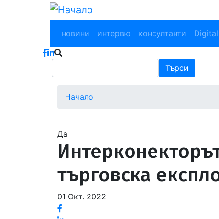
Премини
към
Main navigation
основното
новини
интервю
консултанти
Digital
съдържание
Търси
Търси
Начало
Водеща
снимка
Да
Интерконекторът
търговска експл
01 Окт. 2022
Facebook