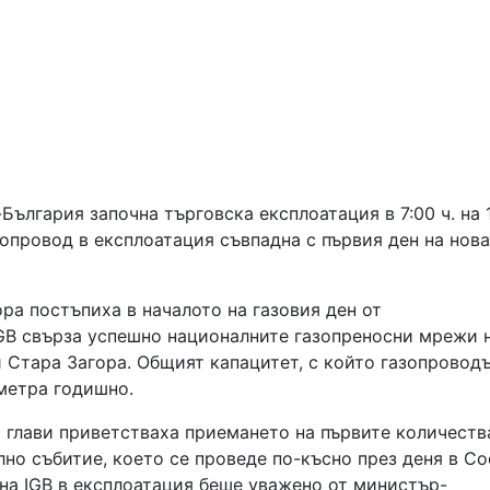
ългария започна търговска експлоатация в 7:00 ч. на 
опровод в експлоатация съвпадна с първия ден на нова
ра постъпиха в началото на газовия ден от
IGB свърза успешно националните газопреносни мрежи 
 Стара Загора. Общият капацитет, с който газопровод
 метра годишно.
 глави приветстваха приемането на първите количеств
лно събитие, което се проведе по-късно през деня в Со
на IGB в експлоатация беше уважено от министър-