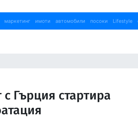
маркетинг
имоти
автомобили
посоки
Lifestyle
 с Гърция стартира
оатация