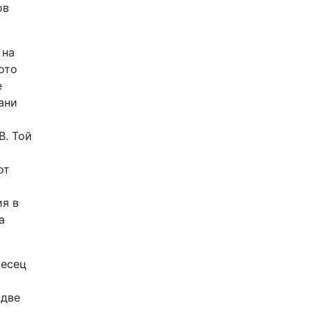
ов
 на
ото
е
ани
B. Той
от
ия в
а
месец
 две