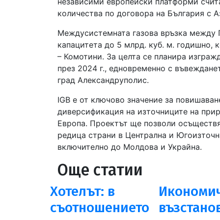
независими европейски платформи счита
количества по договора на България с Аз
Междусистемната газова връзка между Г
капацитета до 5 млрд. куб. м. годишно,
– Комотини. За целта се планира изграж
през 2024 г., едновременно с въвеждане
град Александруполис.
IGB е от ключово значение за повишаван
диверсификация на източниците на прир
Европа. Проектът ще позволи осъществя
редица страни в Централна и Югоизточн
включително до Молдова и Украйна.
Още статии
Хотелът: в
Икономич
съотношението
възстано