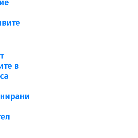
ие
ивите
т
ите в
са
нирани
тел