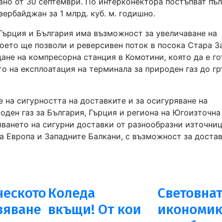
но от 30 септември. По интерконектора постъпват пъ
ербайджан за 1 млрд. куб. м. годишно.
ърция и България има възможност за увеличаване на
 което ще позволи и реверсивен поток в посока Стара З
дане на компресорна станция в Комотини, която да е го
то на експлоатация на терминала за природен газ до г
е на сигурността на доставките и за осигуряване на
оден газ за България, Гърция и региона на Югоизточна
ването на сигурни доставки от разнообразни източни
а Европа и Западните Балкани, с възможност за доста
еското
Коледа
Световна
вяване
вкъщи! От кои
икономик