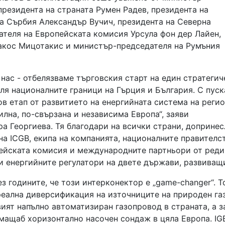
президента на страната Румен Радев, президента на
а Сърбия Александър Вучич, президента на Северна
теля на Европейската комисия Урсула фон дер Лайен,
акос Мицотакис и министър-председателя на Румъния
 нас - отбелязваме търговския старт на един стратегич
ля националните граници на Гърция и България. С пус
ов етап от развитието на енергийната система на регио
лна, по-свързана и независима Европа“, заяви
а Георгиева. Тя благодари на всички страни, допринес
на ICGB, екипа на компанията, националните правителс
пейската комисия и международните партньори от ред
и енергийните регулатори на двете държави, развиващи
з годините, че този интерконектор е „game-changer“. Т
реална диверсификация на източниците на природен га
ият напълно автоматизиран газопровод в страната, а з
мащаб хоризонтално насочен сондаж в цяла Европа. IG