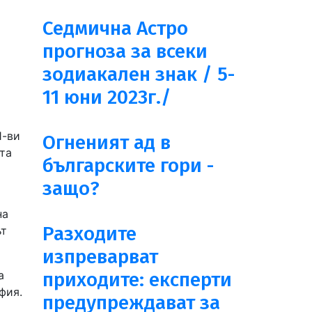
Седмична Астро
прогноза за всеки
зодиакален знак / 5-
11 юни 2023г./
1-ви
Огненият ад в
та
българските гори -
защо?
на
Разходите
ът
изпреварват
а
приходите: експерти
фия.
предупреждават за