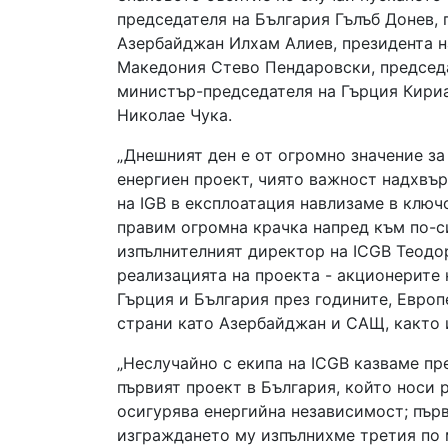
председателя на България Гълъб Донев, 
Азербайджан Илхам Алиев, президента н
Македония Стево Пендаровски, председа
министър-председателя на Гърция Кири
Николае Чука.
„Днешният ден е от огромно значение за
енергиен проект, чиято важност надхвър
на IGB в експлоатация навлизаме в ключ
правим огромна крачка напред към по-си
изпълнителният директор на ICGB Теодор
реализацията на проекта - акционерите 
Гърция и България през годините, Евро
страни като Азербайджан и САЩ, както 
„Неслучайно с екипа на ICGB казваме пре
първият проект в България, който носи 
осигурява енергийна независимост; първ
изграждането му изпълнихме третия по 