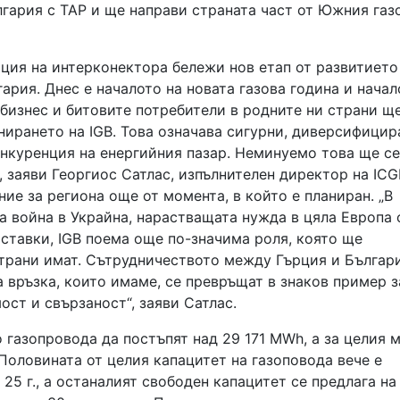
лгария с TAP и ще направи страната част от Южния газ
ция на интерконектора бележи нов етап от развитието
ария. Днес е началото на новата газова година и начал
е бизнес и битовите потребители в родните ни страни щ
нирането на IGB. Това означава сигурни, диверсифицир
онкуренция на енергийния пазар. Неминуемо това ще се
, заяви Георгиос Сатлас, изпълнителен директор на ICG
ние за региона още от момента, в който е планиран. „В
а война в Украйна, нарастващата нужда в цяла Европа 
ставки, IGB поема още по-значима роля, която ще
трани имат. Сътрудничеството между Гърция и Българ
а връзка, които имаме, се превръщат в знаков пример з
ост и свързаност“, заяви Сатлас.
о газопровода да постъпят над 29 171 MWh, а за целия 
Половината от целия капацитет на газоповода вече е
25 г., а останалият свободен капацитет се предлага на