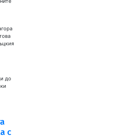
лните
агора
това
ръцкия
ци до
вки
та
а с