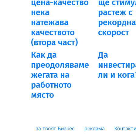
цена-качество
ще стиму
нека
растеж с
натежава
рекордн
качеството
скорост
(втора част)
Как да
Да
преодоляваме
инвестир
жегата на
ли и кога
работното
място
за твоят Бизнес
реклама
Контакт