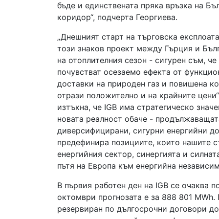
бъде и единствената пряка връзка на Бъ
коридор“, подчерта Георгиева.
„Днешният старт на търговска експлоата
този знаков проект между Гърция и Бълг
на отоплителния сезон - сигурен съм, ч
почувстват осезаемо ефекта от функцио
доставки на природен газ и повишена к
отрази положително и на крайните цени“
изтъкна, че IGB има стратегическо значе
новата реалност обаче - продължаващат
диверсифицирани, сигурни енергийни до
предефинира позициите, които нашите с
енергийния сектор, синергията и силнат
пътя на Европа към енергийна независим
В първия работен ден на IGB се очаква п
октомври прогнозата е за 888 801 MWh. 
резервиран по дългосрочни договори до 