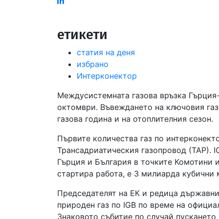
Linked
in
етикети
статия на деня
избрано
Интерконектор
Междусистемната газова връзка Гърция-Б
октомври. Въвеждането на ключовия газ
газова година и на отоплителния сезон.
Първите количества газ по интерконекто
Трансадриатическия газопровод (ТАР). 
Гърция и България в точките Комотини и
стартира работа, е 3 милиарда кубични
Председателят на ЕК и редица държавни
природен газ по IGB по време на официа
Знаковото събитие по случай пускането 