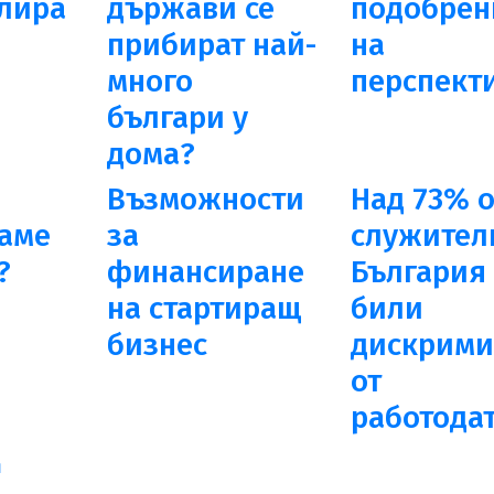
лира
държави се
подобрен
прибират най-
на
а
много
перспект
българи у
дома?
Възможности
Над 73% о
аме
за
служител
?
финансиране
България 
на стартиращ
били
бизнес
дискрими
от
работода
и