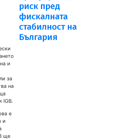
риск пред
фискалната
стабилност на
България
ески
кането
на и
ли за
тва на
ица
 IGB.
ова е
з и
а
B ще