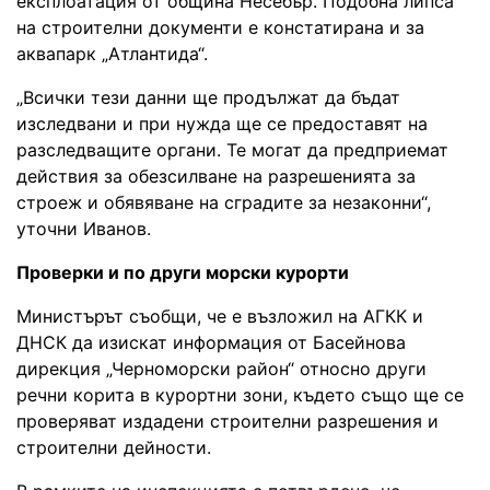
експлоатация от община Несебър. Подобна липса
на строителни документи е констатирана и за
аквапарк „Атлантида“.
„Всички тези данни ще продължат да бъдат
изследвани и при нужда ще се предоставят на
разследващите органи. Те могат да предприемат
действия за обезсилване на разрешенията за
строеж и обявяване на сградите за незаконни“,
уточни Иванов.
Проверки и по други морски курорти
Министърът съобщи, че е възложил на АГКК и
ДНСК да изискат информация от Басейнова
дирекция „Черноморски район“ относно други
речни корита в курортни зони, където също ще се
проверяват издадени строителни разрешения и
строителни дейности.