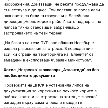
изображения, доказващи, че реката продължава да
съществува и до днес. Той постави въпроса дали
плановете са били съгласувани с Басейнова
дирекция „Черноморски район“, като подчерта, че
липсва тяхно становище, забраняващо
застрояването на тези терени.
„На базата на тези ПУП-ове община Несебър е
издала разрешения за строеж. В последствие
всички сгради на територията на „Елените“ са
въведени в експлоатация“, заяви министърът.
Хотел „Негреско“ и аквапарк „Атлантида“ са без
необходимите документи
Проверката на ДНСК е установила липса на
документация за корекция на речното корито в
района, както и за строежа на хотел „Негреско“,
изграден върху самата река и въведен в