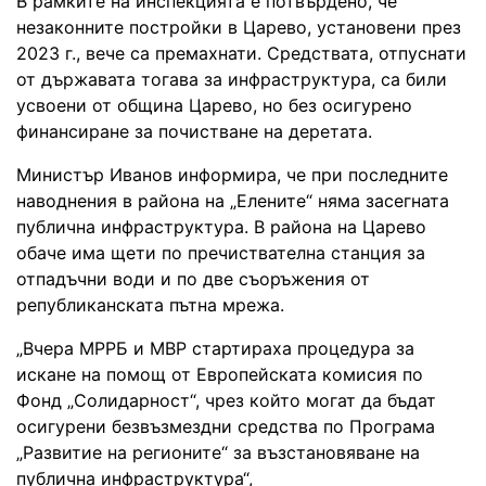
В рамките на инспекцията е потвърдено, че
незаконните постройки в Царево, установени през
2023 г., вече са премахнати. Средствата, отпуснати
от държавата тогава за инфраструктура, са били
усвоени от община Царево, но без осигурено
финансиране за почистване на деретата.
Министър Иванов информира, че при последните
наводнения в района на „Елените“ няма засегната
публична инфраструктура. В района на Царево
обаче има щети по пречиствателна станция за
отпадъчни води и по две съоръжения от
републиканската пътна мрежа.
„Вчера МРРБ и МВР стартираха процедура за
искане на помощ от Европейската комисия по
Фонд „Солидарност“, чрез който могат да бъдат
осигурени безвъзмездни средства по Програма
„Развитие на регионите“ за възстановяване на
публична инфраструктура“,