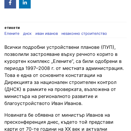
Facebook
Linked
in
етикети
Елените
днск
иван иванов
незаконно строителство
Всички подробни устройствени планове (ПУП),
позволили застрояване върху речното корито в
курортен комплекс „Елените“, са били одобрени в
периода 1997–2008 г. от местната администрация.
Това е една от основните констатации на
Дирекцията за национален строителен контрол
(ДНСК) в рамките на проверката, възложена от
министъра на регионалното развитие и
благоустройството Иван Иванов.
Новината бе обявена от министър Иванов на
пресконференция днес, където той представи
карти от 70-те години на XX век и актуални