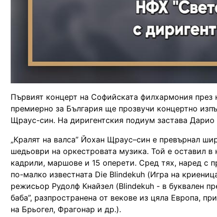
Първият концерт на Софийската филхармония през но
премиерно за България ще прозвучи концертно изпъл
Щраус-син. На диригентския подиум застава Дарио 
„Кралят на валса” Йохан Щраус–син е превърнал ши
шедьоври на оркестровата музика. Той е оставил в 
кадрили, маршове и 15 оперети. Сред тях, наред с пр
по-малко известната Die Blindekuh (Игра на криени
режисьор Рудолф Кнайзел (Blindekuh - в буквален пре
баба”, разпространена от векове из цяла Европа, пр
на Брьогел, Фрагонар и др.).