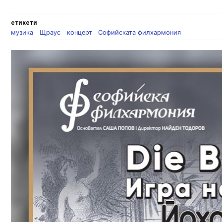
етикети
музика
Щраус
концерт
Софийската филхармония