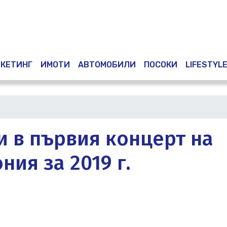
Премини
към
основното
съдържание
КЕТИНГ
ИМОТИ
АВТОМОБИЛИ
ПОСОКИ
LIFESTYL
и в първия концерт на
ия за 2019 г.