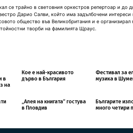
жал се трайно в световния оркестров репертоар и до д
маестро Дарио Салви, който има задълбочени интереси
усовото общество във Великобритания и е организирал
стойностни творби на фамилията Щраус.
Кое е най-красивото
Фестивал за е
и в
дърво в България
музика в Шуме
з на
ати
„Алея на книгата“ гостува
Българите изп
в Пловдив
много четири 