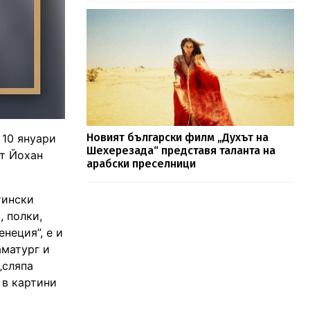
Новият български филм „Духът на
 10 януари
Шехерезада“ представя таланта на
от Йохан
арабски преселници
тински
, полки,
неция”, е и
аматург и
„сляпа
 в картини