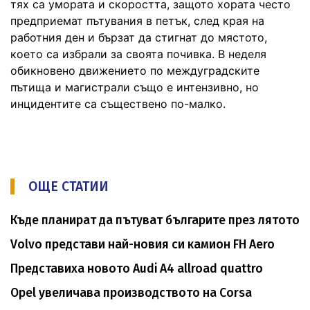
тях са умората и скоростта, защото хората често
предприемат пътувания в петък, след края на
работния ден и бързат да стигнат до мястото,
което са избрали за своята почивка. В неделя
обикновено движението по междуградските
пътища и магистрали също е интензивно, но
инцидентите са съществено по-малко.
ОЩЕ СТАТИИ
Къде планират да пътуват българите през лятото
Volvo представи най-новия си камион FH Aero
Представиха новото Audi A4 allroad quattro
Opel увеличава производството на Corsa