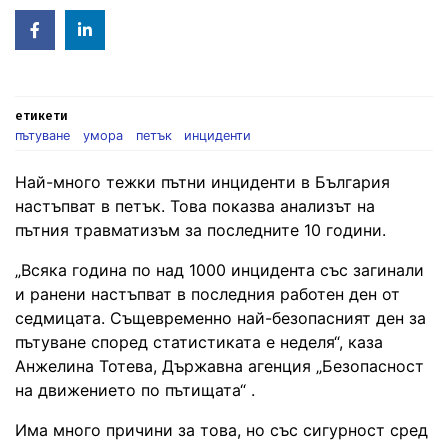
Facebook
Linked
in
етикети
пътуване
умора
петък
инциденти
Най-много тежки пътни инциденти в България
настъпват в петък. Това показва анализът на
пътния травматизъм за последните 10 години.
„Всяка година по над 1000 инцидента със загинали
и ранени настъпват в последния работен ден от
седмицата. Същевременно най-безопасният ден за
пътуване според статистиката е неделя“, каза
Анжелина Тотева, Държавна агенция „Безопасност
на движението по пътищата“ .
Има много причини за това, но със сигурност сред