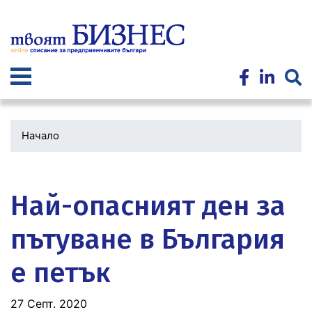
Премини
към
основното
съдържание
Начало
Водеща
снимка
Най-опасният ден за
пътуване в България
е петък
27 Септ. 2020