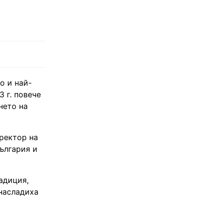
о и най-
 г. повече
нето на
ректор на
ългария и
адиция,
 насладиха