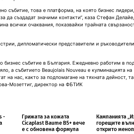
ено събитие, това е платформа, на която бизнес лидери
за да създадат значими контакти“, каза Стефан Делайе
ина всички очаквания, показвайки трайната свързанос
устрии, дипломатически представители и ръководители
о бизнес събитие в България. Ежедневно работим в по
яло, а събитието Beaujolais Nouveau e кулминацията на
т на нас, както за подпомагане на тяхната дейност, та
рова-Мозеттиг, директор на ФБТИК
s -
Грижата за кожата
Кампанията „
а
Cicaplast Baume B5+ вече
горещите вълн
е с обновена формула
открито меноп