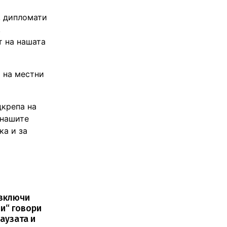
, дипломати
,
т на нашата
 на местни
дкрепа на
 нашите
ка и за
Изключи
и“ говори
аузата и