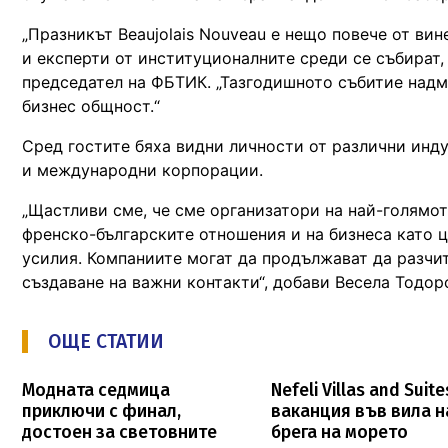
„Празникът Beaujolais Nouveau е нещо повече от вин
и експерти от институционалните среди се събират, 
председател на ФБТИК. „Тазгодишното събитие надм
бизнес общност.“
Сред гостите бяха видни личности от различни инд
и международни корпорации.
„Щастливи сме, че сме организатори на най-голямот
френско-българските отношения и на бизнеса като ц
усилия. Компаниите могат да продължават да разчита
създаване на важни контакти“, добави Весела Тодо
ОЩЕ СТАТИИ
Модната седмица
Nefeli Villas and Suite
приключи с финал,
ваканция във вила н
достоен за световните
брега на морето