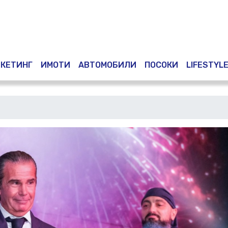
Премини
към
основното
съдържание
КЕТИНГ
ИМОТИ
АВТОМОБИЛИ
ПОСОКИ
LIFESTYL