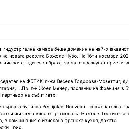
и индустриална камара беше домакин на най-очакванот
 на новата реколта Божоле Нуво. На 16ти ноември 2023
атически среди се събраха, за да отпразнуват пристига
дседател на ФБТИК, г-жа Весела Тодорова-Мозеттиг, ди
лгария, Н.Пр. г-н Жоел Мейер, посланик на Франция в Б
н партньор на събитието.
 първата бутилка Beaujolais Nouveau - знаменателна тр
ото и жизнено вино от региона на Божоле. Гостите се
а, в комбинация с изискана френска кухня, докато
рски Трио.