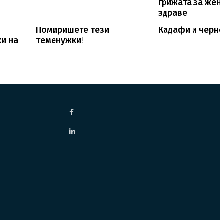
грижата за же
здраве
Помиришете тези
Кадафи и черн
ки на
теменужки!