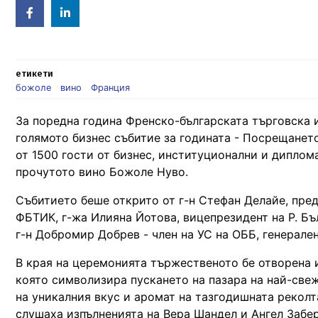
Facebook
Linked
in
етикети
божоле
вино
Франция
За поредна година Френско-българската търговска 
голямото бизнес събитие за годината - Посрещането
от 1500 гости от бизнес, институционални и диплом
прочутото вино Божоле Нуво.
Събитието беше открито от г-н Стефан Делайе, пре
ФБТИК, г-жа Илияна Йотова, вицепрезидент на Р. Бъ
г-н Добромир Добрев - член на УС на ОББ, генерале
В края на церемонията тържественото бе отворена и
която символизира пускането на пазара на най-свеж
на уникалния вкус и аромат на тазгодишната реколт
слушаха изпълненията на Вера Шандел и Ангел Забе