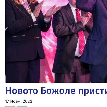
Новото Божоле присти
17 Ноем. 2023